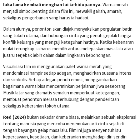
luka lama kembali menghantui kehidupannya.
Warna merah
menjadi simbol penting dalam film ini, mewakili gairah, amarah,
sekaligus pengorbanan yang harus ia hadapi.
Dalam alurnya, penonton akan diajak menyaksikan pergulatan batin
sang tokoh utama, dari hubungan cinta yang penuh gejolak hingga
konflik keluarga yang menguji keteguhan hatinya. Ketika kebenaran
mulai terungkap, ia harus memilih antara melepaskan masa lalu atau
justru terjebak lebih dalam dalam lingkaran kebohongan.
Visualisasi film ini menggunakan palet warna merah yang
mendominasi hampir setiap adegan, menghadirkan suasana intens
dan simbolis. Setiap adegan penuh emosi, menggambarkan
bagaimana warna bisa mencerminkan perjalanan jiwa seseorang.
Musik latar yang dramatis semakin memperkuat ketegangan,
membuat penonton merasa terhubung dengan penderitaan
sekaligus keberanian tokoh utama.
Red (2024)
bukan sekadar drama biasa, melainkan sebuah eksplorasi
tentang manusia yang mencoba menemukan arti cinta sejati di
tengah bayangan gelap masa lalu. Film ini juga menyentuh isu
kepercayaan, kesetiaan, dan keberanian menghadapi diri sendiri.