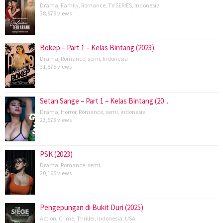
Drama
,
Family
,
Romance
,
TV SERIES
,
Indonesia
38,979 views
Bokep – Part 1 – Kelas Bintang (2023)
Drama
,
Romance
,
semi
,
Indonesia
31,875 views
Setan Sange – Part 1 – Kelas Bintang (20…
Drama
,
Horror
,
Romance
,
semi
,
Indonesia
23,573 views
PSK (2023)
Drama
,
Romance
,
semi
,
20,165 views
Pengepungan di Bukit Duri (2025)
Action
,
Crime
,
Thriller
,
Indonesia
,
USA