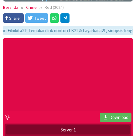
Beranda
Crime
Red (2024)
Sharer
Tweet
lmkita21! Temukan link nonton LK21 & Layarkaca21, sinopsis lengkap, dan
Download
Server 1