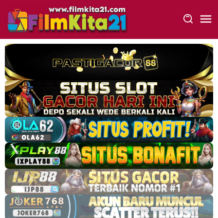
Loncat
ke
konten