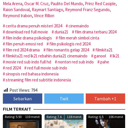
Mela Arena
,
Oscar M. Cruz
,
Paulito Del Mundo
,
Prinz Red Casiple
,
Raion Sandoval
,
Raymart Santiago
,
Reymond Franz Segundo
,
Reymond Irabon
,
Vince Rillon
cerita drama penuh misteri 2024
cinemaindo
download red full movie
dunia21
film drama terbaru 2024
film indie drama psikologis
film merah simbol cinta
film penuh emosi red
film psikologis red 2024
film red 2024 drama
film romantis gelap 2024
filmkita21
filmkita21 red lk21 rebahin dunia21 cinemaindo
ganool
lk21
movie red sub indo full hd
nonton red sub indo
pahe
red 2024
red full movie sub indo
sinopsis red bahasa indonesia
streaming film red subtitle indonesia
Post Views:
794
Sebarkan
Twit
Tambah +1
FILM TERKAIT
Rating: 5.93
110 menit
Rating: 7.6
118 menit
Rating: 6.5
106 menit