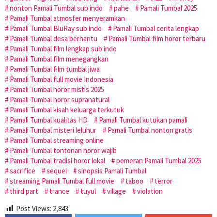
nonton Pamali Tumbal sub indo
pahe
Pamali Tumbal 2025
Pamali Tumbal atmosfer menyeramkan
Pamali Tumbal BluRay sub indo
Pamali Tumbal cerita lengkap
Pamali Tumbal desa berhantu
Pamali Tumbal film horor terbaru
Pamali Tumbal film lengkap sub indo
Pamali Tumbal film menegangkan
Pamali Tumbal film tumbal jiwa
Pamali Tumbal full movie Indonesia
Pamali Tumbal horor mistis 2025
Pamali Tumbal horor supranatural
Pamali Tumbal kisah keluarga terkutuk
Pamali Tumbal kualitas HD
Pamali Tumbal kutukan pamali
Pamali Tumbal misteri leluhur
Pamali Tumbal nonton gratis
Pamali Tumbal streaming online
Pamali Tumbal tontonan horor wajib
Pamali Tumbal tradisi horor lokal
pemeran Pamali Tumbal 2025
sacrifice
sequel
sinopsis Pamali Tumbal
streaming Pamali Tumbal full movie
taboo
terror
third part
trance
tuyul
village
violation
Post Views:
2,843