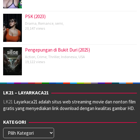
PSK (2023)
Drama
,
Romance
,
semi
,
20,147 views
Pengepungan di Bukit Duri (2025)
Action
,
Crime
,
Thriller
,
Indonesia
,
USA
19,122 views
LK21 – LAYARKACA21
LK21
Layarkaca21 adalah situs web streaming movie dan nonton film
gratis yang menyediakan link download dengan kwalitas gambar HD.
KATEGORI
Kategori