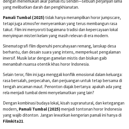
dengan menemukan akar pamali itu sendiri—sebuah perjanjian lama
yang melibatkan darah dan pengkhianatan.
Pamali Tumbal (2025)
tidak hanya menampilkan horor jumpscare,
tetapi juga atmosfer menyeramkan yang terus membangun rasa
takut. Film ini menyoroti bagaimana tradisi dan kepercayaan lokal
menyimpan misteri kelam yang masih relevan di era modern.
Sinematografi film dipenuhi pencahayaan remang, lanskap desa
berhantu, dan desain suara yang intens, memperkuat pengalaman
imersif. Musik latar dengan gamelan mistis dan bisikan gaib
menambah nuansa otentik khas horor Indonesia.
Selain teror, film ini juga menggali konflik emosional dalam keluarga:
rasa bersalah, perpecahan, dan perjuangan untuk tetap bersama di
tengah ancaman maut. Penonton diajak bertanya: apakah ada yang
rela menjadi tumbal demi menyelamatkan yang lain?
Dengan kombinasi budaya lokal, kisah supranatural, dan ketegangan
modern,
Pamali Tumbal (2025)
menjadi tontonan horor Indonesia
yang wajib ditonton. Jangan lewatkan kengerian pamali ini hanya di
Filmkita21
.