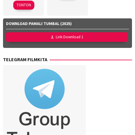
2026
Lubis
,
TONTON
Hollynov
Renafia
,
Mutia
DOWNLOAD PAMALI TUMBAL (2025)
Effendi
,
Nurul
Link Download 1
Ravika
TELEGRAM FILMKITA