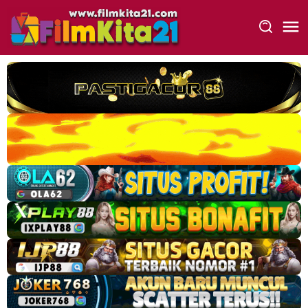
Loncat
ke
konten