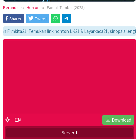
Beranda
Horror
Pamali Tumbal (2025)
Sharer
Tweet
mkita21! Temukan link nonton LK21 & Layarkaca21, sinopsis lengkap, dan 
Download
Server 1