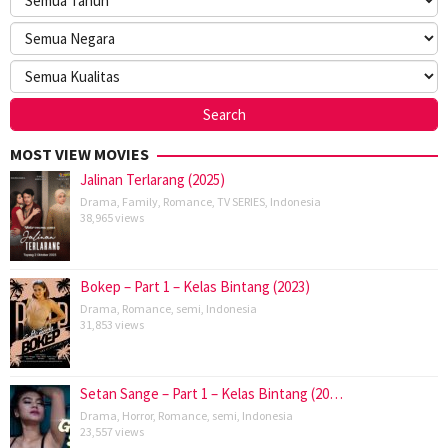
MOST VIEW MOVIES
Jalinan Terlarang (2025)
Drama
,
Family
,
Romance
,
TV SERIES
,
Indonesia
38,965 views
Bokep – Part 1 – Kelas Bintang (2023)
Drama
,
Romance
,
semi
,
Indonesia
31,853 views
Setan Sange – Part 1 – Kelas Bintang (20…
Drama
,
Horror
,
Romance
,
semi
,
Indonesia
23,557 views