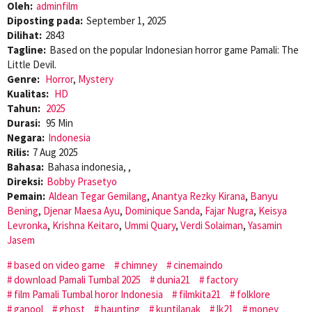
Oleh:
adminfilm
Diposting pada:
September 1, 2025
Dilihat:
2843
Tagline:
Based on the popular Indonesian horror game Pamali: The
Little Devil.
Genre:
Horror
,
Mystery
Kualitas:
HD
Tahun:
2025
Durasi:
95 Min
Negara:
Indonesia
Rilis:
7 Aug 2025
Bahasa:
Bahasa indonesia, ,
Direksi:
Bobby Prasetyo
Pemain:
Aldean Tegar Gemilang
,
Anantya Rezky Kirana
,
Banyu
Bening
,
Djenar Maesa Ayu
,
Dominique Sanda
,
Fajar Nugra
,
Keisya
Levronka
,
Krishna Keitaro
,
Ummi Quary
,
Verdi Solaiman
,
Yasamin
Jasem
based on video game
chimney
cinemaindo
download Pamali Tumbal 2025
dunia21
factory
film Pamali Tumbal horor Indonesia
filmkita21
folklore
ganool
ghost
haunting
kuntilanak
lk21
money