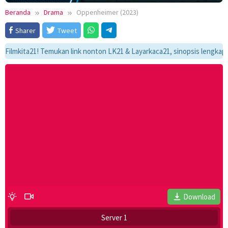
Beranda
Drama
Oppenheimer (2023)
Sharer
Tweet
ita21! Temukan link nonton LK21 & Layarkaca21, sinopsis lengkap, dan al
Download
Server 1