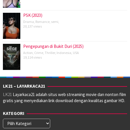
PSK (2023)
Drama
,
Romance
,
semi
,
20,137 views
Pengepungan di Bukit Duri (2025)
Action
,
Crime
,
Thriller
,
Indonesia
,
USA
19,114 views
LK21 – LAYARKACA21
LK21
Layarkaca21 adalah situs web streaming movie dan nonton film
gratis yang menyediakan link download dengan kwalitas gambar HD.
KATEGORI
Kategori