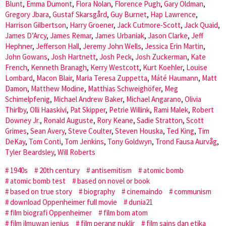
Blunt
,
Emma Dumont
,
Flora Nolan
,
Florence Pugh
,
Gary Oldman
,
Gregory Jbara
,
Gustaf Skarsgård
,
Guy Burnet
,
Hap Lawrence
,
Harrison Gilbertson
,
Harry Groener
,
Jack Cutmore-Scott
,
Jack Quaid
,
James D’Arcy
,
James Remar
,
James Urbaniak
,
Jason Clarke
,
Jeff
Hephner
,
Jefferson Hall
,
Jeremy John Wells
,
Jessica Erin Martin
,
John Gowans
,
Josh Hartnett
,
Josh Peck
,
Josh Zuckerman
,
Kate
French
,
Kenneth Branagh
,
Kerry Westcott
,
Kurt Koehler
,
Louise
Lombard
,
Macon Blair
,
Maria Teresa Zuppetta
,
Máté Haumann
,
Matt
Damon
,
Matthew Modine
,
Matthias Schweighöfer
,
Meg
Schimelpfenig
,
Michael Andrew Baker
,
Michael Angarano
,
Olivia
Thirlby
,
Olli Haaskivi
,
Pat Skipper
,
Petrie Willink
,
Rami Malek
,
Robert
Downey Jr.
,
Ronald Auguste
,
Rory Keane
,
Sadie Stratton
,
Scott
Grimes
,
Sean Avery
,
Steve Coulter
,
Steven Houska
,
Ted King
,
Tim
DeKay
,
Tom Conti
,
Tom Jenkins
,
Tony Goldwyn
,
Trond Fausa Aurvåg
,
Tyler Beardsley
,
Will Roberts
1940s
20th century
antisemitism
atomic bomb
atomic bomb test
based on novel or book
based on true story
biography
cinemaindo
communism
download Oppenheimer full movie
dunia21
film biografi Oppenheimer
film bom atom
film ilmuwan jenius
film perang nuklir
film sains dan etika