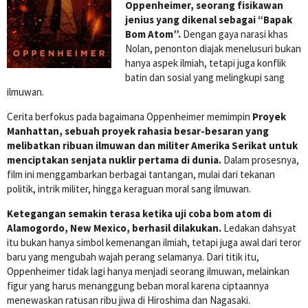
Oppenheimer, seorang fisikawan
jenius yang dikenal sebagai “Bapak
Bom Atom”.
Dengan gaya narasi khas
Nolan, penonton diajak menelusuri bukan
hanya aspek ilmiah, tetapi juga konflik
batin dan sosial yang melingkupi sang
ilmuwan.
Cerita berfokus pada bagaimana Oppenheimer memimpin
Proyek
Manhattan, sebuah proyek rahasia besar-besaran yang
melibatkan ribuan ilmuwan dan militer Amerika Serikat untuk
menciptakan senjata nuklir pertama di dunia.
Dalam prosesnya,
film ini menggambarkan berbagai tantangan, mulai dari tekanan
politik, intrik militer, hingga keraguan moral sang ilmuwan.
Ketegangan semakin terasa ketika uji coba bom atom di
Alamogordo, New Mexico, berhasil dilakukan.
Ledakan dahsyat
itu bukan hanya simbol kemenangan ilmiah, tetapi juga awal dari teror
baru yang mengubah wajah perang selamanya. Dari titik itu,
Oppenheimer tidak lagi hanya menjadi seorang ilmuwan, melainkan
figur yang harus menanggung beban moral karena ciptaannya
menewaskan ratusan ribu jiwa di Hiroshima dan Nagasaki.