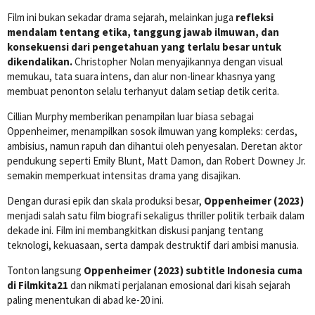
Film ini bukan sekadar drama sejarah, melainkan juga
refleksi
mendalam tentang etika, tanggung jawab ilmuwan, dan
konsekuensi dari pengetahuan yang terlalu besar untuk
dikendalikan.
Christopher Nolan menyajikannya dengan visual
memukau, tata suara intens, dan alur non-linear khasnya yang
membuat penonton selalu terhanyut dalam setiap detik cerita.
Cillian Murphy memberikan penampilan luar biasa sebagai
Oppenheimer, menampilkan sosok ilmuwan yang kompleks: cerdas,
ambisius, namun rapuh dan dihantui oleh penyesalan. Deretan aktor
pendukung seperti Emily Blunt, Matt Damon, dan Robert Downey Jr.
semakin memperkuat intensitas drama yang disajikan.
Dengan durasi epik dan skala produksi besar,
Oppenheimer (2023)
menjadi salah satu film biografi sekaligus thriller politik terbaik dalam
dekade ini. Film ini membangkitkan diskusi panjang tentang
teknologi, kekuasaan, serta dampak destruktif dari ambisi manusia.
Tonton langsung
Oppenheimer (2023) subtitle Indonesia cuma
di Filmkita21
dan nikmati perjalanan emosional dari kisah sejarah
paling menentukan di abad ke-20 ini.