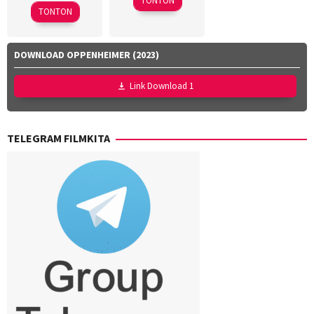
TONTON
2026
Fachru
Shujun
TONTON
Rizza
Aulia
,
Rafi
DOWNLOAD OPPENHEIMER (2023)
Farras
Zaky
,
Link Download 1
Utari
Nofita
TELEGRAM FILMKITA