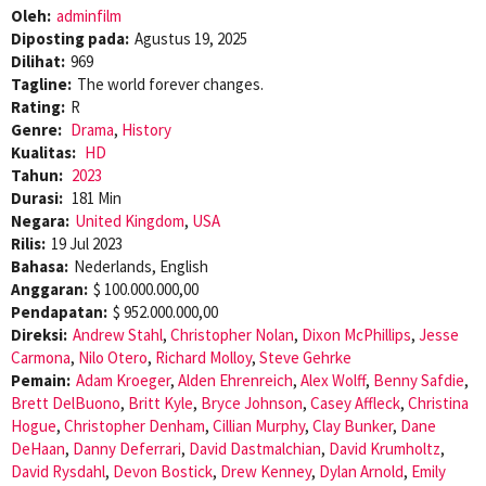
Oleh:
adminfilm
Diposting pada:
Agustus 19, 2025
Dilihat:
969
Tagline:
The world forever changes.
Rating:
R
Genre:
Drama
,
History
Kualitas:
HD
Tahun:
2023
Durasi:
181 Min
Negara:
United Kingdom
,
USA
Rilis:
19 Jul 2023
Bahasa:
Nederlands, English
Anggaran:
$ 100.000.000,00
Pendapatan:
$ 952.000.000,00
Direksi:
Andrew Stahl
,
Christopher Nolan
,
Dixon McPhillips
,
Jesse
Carmona
,
Nilo Otero
,
Richard Molloy
,
Steve Gehrke
Pemain:
Adam Kroeger
,
Alden Ehrenreich
,
Alex Wolff
,
Benny Safdie
,
Brett DelBuono
,
Britt Kyle
,
Bryce Johnson
,
Casey Affleck
,
Christina
Hogue
,
Christopher Denham
,
Cillian Murphy
,
Clay Bunker
,
Dane
DeHaan
,
Danny Deferrari
,
David Dastmalchian
,
David Krumholtz
,
David Rysdahl
,
Devon Bostick
,
Drew Kenney
,
Dylan Arnold
,
Emily