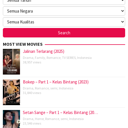
MOST VIEW MOVIES
Jalinan Terlarang (2025)
Drama
,
Family
,
Romance
,
TV SERIES
,
Indonesia
38,957 views
Bokep – Part 1 – Kelas Bintang (2023)
Drama
,
Romance
,
semi
,
Indonesia
31,840 views
Setan Sange – Part 1 – Kelas Bintang (20…
Drama
,
Horror
,
Romance
,
semi
,
Indonesia
23,546 views