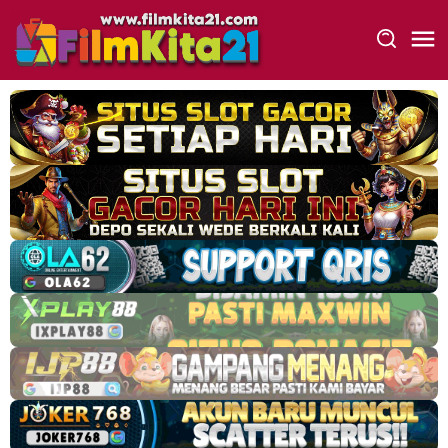
Loncat
ke
konten