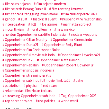
film sains sejarah
film sejarah modern
film sejarah Perang Dunia II
film tentang ilmuwan
film tentang tanggung jawab moral
film thriller politik 2023
ganool
guilt
historical event
husband wife relationship
interrogation
lk21
los alamos
manhattan project
mccarthyism
moral dilemma
new mexico
nonton Oppenheimer subtitle Indonesia
nuclear weapons
Oppenheimer Cillian Murphy
Oppenheimer Cinemaindo
Oppenheimer Dunia21
Oppenheimer Emily Blunt
Oppenheimer film Christopher Nolan
Oppenheimer full movie sub Indo
Oppenheimer Layarkaca21
Oppenheimer LK21
Oppenheimer Matt Damon
Oppenheimer Rebahin
Oppenheimer Robert Downey Jr
Oppenheimer sinopsis Indonesia
Oppenheimer streaming gratis
Oppenheimer sub Indo full movie filmkita21
pahe
patriotism
physics
red scare
rekomendasi film Nolan terbaru
streaming Oppenheimer sub Indo
Tag: Oppenheimer 2023
top secret project
usa politics
world war ii