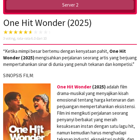
Server 2
One Hit Wonder (2025)
3
voting, rata-rata
6.0
dari 10
“Ketika mimpi besar bertemu dengan kenyataan pahit,
One Hit
Wonder (2025)
mengisahkan perjalanan seorang artis yang berjuang
mempertahankan sinar di dunia yang penuh tekanan dan kompetisi.”
SINOPSIS FILM:
One Hit Wonder
(2025)
adalah film
drama-musikal yang menyajikan kisah
emosional tentang harga ketenaran dan
perjuangan mempertahankan eksistensi.
Film ini mengikuti perjalanan seorang
penyanyi berbakat yang meraih
kesuksesan instan dengan satu lagu hit,
namun kemudian harus menghadapi
tekanan industri, ekspektasi publik, dan