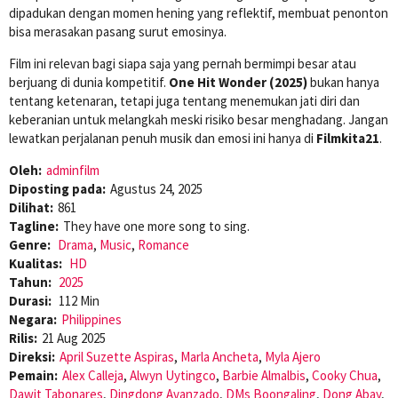
dipadukan dengan momen hening yang reflektif, membuat penonton
bisa merasakan pasang surut emosinya.
Film ini relevan bagi siapa saja yang pernah bermimpi besar atau
berjuang di dunia kompetitif.
One Hit Wonder (2025)
bukan hanya
tentang ketenaran, tetapi juga tentang menemukan jati diri dan
keberanian untuk melangkah meski risiko besar menghadang. Jangan
lewatkan perjalanan penuh musik dan emosi ini hanya di
Filmkita21
.
Oleh:
adminfilm
Diposting pada:
Agustus 24, 2025
Dilihat:
861
Tagline:
They have one more song to sing.
Genre:
Drama
,
Music
,
Romance
Kualitas:
HD
Tahun:
2025
Durasi:
112 Min
Negara:
Philippines
Rilis:
21 Aug 2025
Direksi:
April Suzette Aspiras
,
Marla Ancheta
,
Myla Ajero
Pemain:
Alex Calleja
,
Alwyn Uytingco
,
Barbie Almalbis
,
Cooky Chua
,
Dawit Tabonares
,
Dingdong Avanzado
,
DMs Boongaling
,
Dong Abay
,