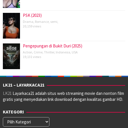
PSK (2023)
Drama
,
Romance
,
semi
,
20,159 views
Pengepungan di Bukit Duri (2025)
Action
,
Crime
,
Thriller
,
Indonesia
,
USA
19,131 views
LK21 – LAYARKACA21
LK21
Layarkaca21 adalah situs web streaming movie dan nonton film
gratis yang menyediakan link download dengan kwalitas gambar HD.
KATEGORI
Kategori