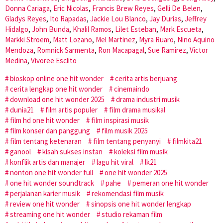
Donna Cariaga
,
Eric Nicolas
,
Francis Brew Reyes
,
Gelli De Belen
,
Gladys Reyes
,
Ito Rapadas
,
Jackie Lou Blanco
,
Jay Durias
,
Jeffrey
Hidalgo
,
John Bunda
,
Khalil Ramos
,
Lilet Esteban
,
Mark Escueta
,
Markki Stroem
,
Matt Lozano
,
Mel Martinez
,
Myra Ruaro
,
Nino Aquino
Mendoza
,
Romnick Sarmenta
,
Ron Macapagal
,
Sue Ramirez
,
Victor
Medina
,
Vivoree Esclito
bioskop online one hit wonder
cerita artis berjuang
cerita lengkap one hit wonder
cinemaindo
download one hit wonder 2025
drama industri musik
dunia21
film artis populer
film drama musikal
film hd one hit wonder
film inspirasi musik
film konser dan panggung
film musik 2025
film tentang ketenaran
film tentang penyanyi
filmkita21
ganool
kisah sukses instan
koleksi film musik
konflik artis dan manajer
lagu hit viral
lk21
nonton one hit wonder full
one hit wonder 2025
one hit wonder soundtrack
pahe
pemeran one hit wonder
perjalanan karier musik
rekomendasi film musik
review one hit wonder
sinopsis one hit wonder lengkap
streaming one hit wonder
studio rekaman film