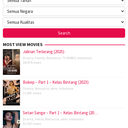
MOST VIEW MOVIES
Jalinan Terlarang (2025)
Drama
,
Family
,
Romance
,
TV SERIES
,
Indonesia
38,974 views
Bokep – Part 1 – Kelas Bintang (2023)
Drama
,
Romance
,
semi
,
Indonesia
31,867 views
Setan Sange – Part 1 – Kelas Bintang (20…
Drama
,
Horror
,
Romance
,
semi
,
Indonesia
23,567 views