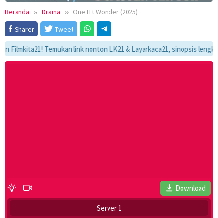
Beranda
Drama
One Hit Wonder (2025)
Sharer
Tweet
mkita21! Temukan link nonton LK21 & Layarkaca21, sinopsis lengkap, dan
Download
Server 1