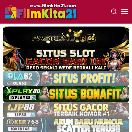
Loncat
ke
konten