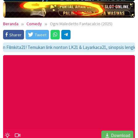
Beranda
Comedy
Ogni Maledetto Fantacalcio (2025)
Sharer
Tweet
mkita21! Temukan link nonton LK21 & Layarkaca21, sinopsis lengkap, dan 
Download