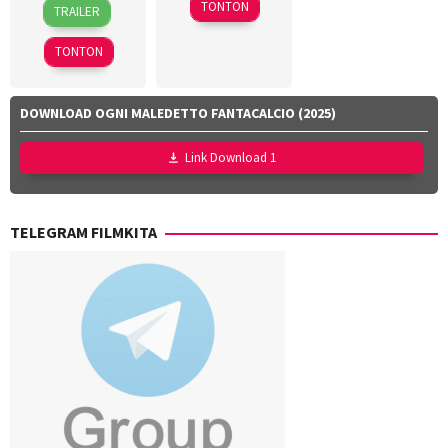
11
Christopher
1
Crystal
TONTON
TRAILER
Apr
Giroux
,
Nov
Staryk
,
2026
Jonathan
2024
Haley
TONTON
Markou
Charney
,
Kate
Hastmann
,
DOWNLOAD OGNI MALEDETTO FANTACALCIO (2025)
Kevin
Thomson
,
Link Download 1
Robin
Dunne
TELEGRAM FILMKITA