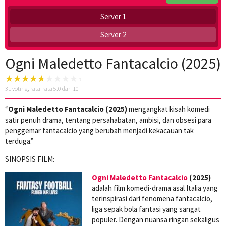
Server 1
Server 2
Ogni Maledetto Fantacalcio (2025)
31
voting, rata-rata
5.0
dari 10
“
Ogni Maledetto Fantacalcio (2025)
mengangkat kisah komedi
satir penuh drama, tentang persahabatan, ambisi, dan obsesi para
penggemar fantacalcio yang berubah menjadi kekacauan tak
terduga.”
SINOPSIS FILM:
Ogni Maledetto Fantacalcio
(2025)
adalah film komedi-drama asal Italia yang
terinspirasi dari fenomena fantacalcio,
liga sepak bola fantasi yang sangat
populer. Dengan nuansa ringan sekaligus