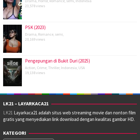
Drama
,
Horror
,
Romance
,
semi
,
Indonesia
23,578 views
PSK (2023)
Drama
,
Romance
,
semi
,
20,169 views
Pengepungan di Bukit Duri (2025)
Action
,
Crime
,
Thriller
,
Indonesia
,
USA
19,138 views
LK21 – LAYARKACA21
LK21
Layarkaca21 adalah situs web streaming movie dan nonton film
gratis yang menyediakan link download dengan kwalitas gambar HD.
KATEGORI