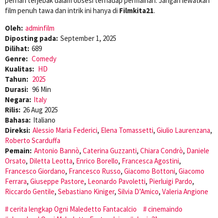
pernah terjebak dalam obsesi terhadap permainan. Jangan lewatkan
film penuh tawa dan intrik ini hanya di
Filmkita21
.
Oleh:
adminfilm
Diposting pada:
September 1, 2025
Dilihat:
689
Genre:
Comedy
Kualitas:
HD
Tahun:
2025
Durasi:
96 Min
Negara:
Italy
Rilis:
26 Aug 2025
Bahasa:
Italiano
Direksi:
Alessio Maria Federici
,
Elena Tomassetti
,
Giulio Laurenzana
,
Roberto Scarduffa
Pemain:
Antonio Bannò
,
Caterina Guzzanti
,
Chiara Condrò
,
Daniele
Orsato
,
Diletta Leotta
,
Enrico Borello
,
Francesca Agostini
,
Francesco Giordano
,
Francesco Russo
,
Giacomo Bottoni
,
Giacomo
Ferrara
,
Giuseppe Pastore
,
Leonardo Pavoletti
,
Pierluigi Pardo
,
Riccardo Gentile
,
Sebastiano Kiniger
,
Silvia D’Amico
,
Valeria Angione
cerita lengkap Ogni Maledetto Fantacalcio
cinemaindo