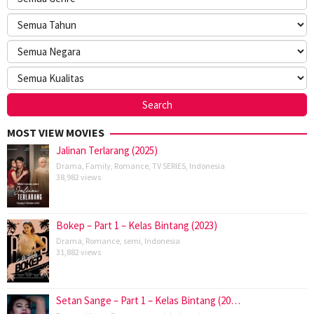
MOST VIEW MOVIES
Jalinan Terlarang (2025)
Drama
,
Family
,
Romance
,
TV SERIES
,
Indonesia
38,982 views
Bokep – Part 1 – Kelas Bintang (2023)
Drama
,
Romance
,
semi
,
Indonesia
31,882 views
Setan Sange – Part 1 – Kelas Bintang (20…