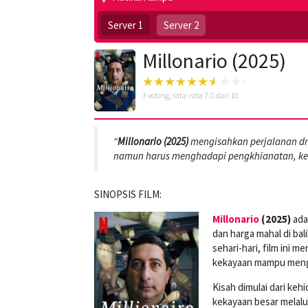
Server 1
Server 2
Millonario (2025)
3
voting, rata-rata
7.0
dari 10
“
Millonario (2025)
mengisahkan perjalanan dra
namun harus menghadapi pengkhianatan, kese
SINOPSIS FILM:
Millonario
(2025)
adal
dan harga mahal di ba
sehari-hari, film ini 
kekayaan mampu mengu
Kisah dimulai dari ke
kekayaan besar melalu