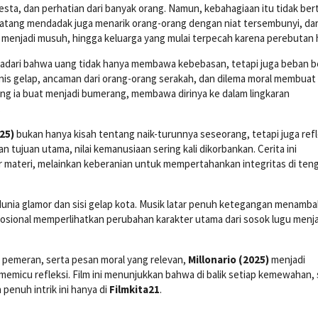
esta, dan perhatian dari banyak orang. Namun, kebahagiaan itu tidak be
atang mendadak juga menarik orang-orang dengan niat tersembunyi, dar
menjadi musuh, hingga keluarga yang mulai terpecah karena perebutan 
yadari bahwa uang tidak hanya membawa kebebasan, tetapi juga beban b
snis gelap, ancaman dari orang-orang serakah, dan dilema moral membuat
g ia buat menjadi bumerang, membawa dirinya ke dalam lingkaran
.
25)
bukan hanya kisah tentang naik-turunnya seseorang, tetapi juga refl
 tujuan utama, nilai kemanusiaan sering kali dikorbankan. Cerita ini
 materi, melainkan keberanian untuk mempertahankan integritas di ten
 dunia glamor dan sisi gelap kota. Musik latar penuh ketegangan menamb
sional memperlihatkan perubahan karakter utama dari sosok lugu menja
 pemeran, serta pesan moral yang relevan,
Millonario (2025)
menjadi
emicu refleksi. Film ini menunjukkan bahwa di balik setiap kemewahan, 
penuh intrik ini hanya di
Filmkita21
.