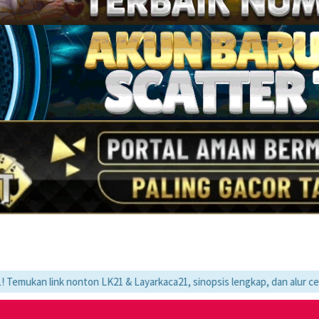
 nonton LK21 & Layarkaca21, sinopsis lengkap, dan alur cerita movie fa