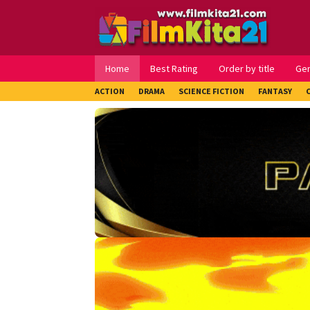
Loncat
ke
konten
Home
Best Rating
Order by title
Ge
ACTION
DRAMA
SCIENCE FICTION
FANTASY