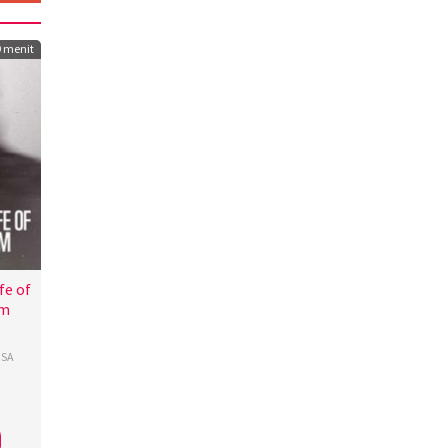
9 menit
fe of
om
SA