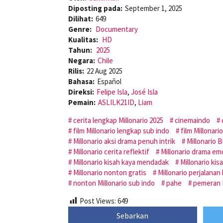
Diposting pada:
September 1, 2025
Dilihat:
649
Genre:
Documentary
Kualitas:
HD
Tahun:
2025
Negara:
Chile
Rilis:
22 Aug 2025
Bahasa:
Español
Direksi:
Felipe Isla
,
José Isla
Pemain:
ASLILK21ID
,
Liam
cerita lengkap Millonario 2025
cinemaindo
film Millonario lengkap sub indo
film Millonari
Millonario aksi drama penuh intrik
Millonario 
Millonario cerita reflektif
Millonario drama em
Millonario kisah kaya mendadak
Millonario ki
Millonario nonton gratis
Millonario perjalanan
nonton Millonario sub indo
pahe
pemeran M
Post Views:
649
Sebarkan