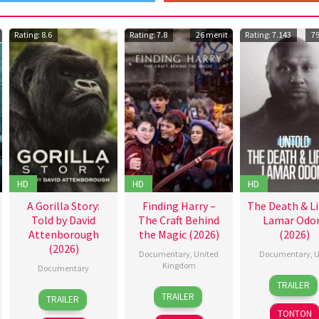
Rating: 8.6
Rating: 7.8
26 menit
Rating: 7.143
7
HD
HD
HD
A Gorilla Story:
Finding Harry –
The Death & Li
Told by David
The Craft Behind
Lamar Od
Attenborough
the Magic (2026)
(2026)
(2026)
Documentary
,
United
Documentary
,
U
Kingdom
Documentary
31
Ryan
TRAILER
5
Eliot
17
James
Mar
Duffy
TRAILER
TRAILER
Apr
Rausch
Apr
Reed
2026
TONTON