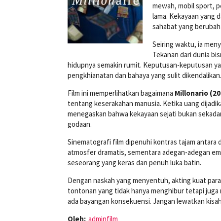
mewah, mobil sport, p
lama. Kekayaan yang d
sahabat yang berubah 
Seiring waktu, ia men
Tekanan dari dunia bi
hidupnya semakin rumit. Keputusan-keputusan yan
pengkhianatan dan bahaya yang sulit dikendalikan
Film ini memperlihatkan bagaimana
Millonario (20
tentang keserakahan manusia. Ketika uang dijadikan
menegaskan bahwa kekayaan sejati bukan sekadar
godaan.
Sinematografi film dipenuhi kontras tajam antara
atmosfer dramatis, sementara adegan-adegan emo
seseorang yang keras dan penuh luka batin.
Dengan naskah yang menyentuh, akting kuat para
tontonan yang tidak hanya menghibur tetapi juga m
ada bayangan konsekuensi. Jangan lewatkan kisah 
Oleh:
adminfilm