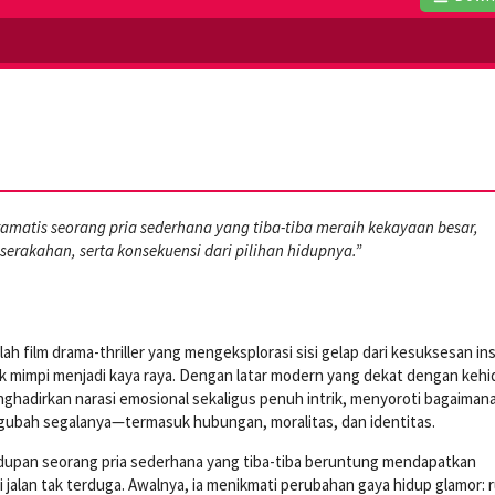
matis seorang pria sederhana yang tiba-tiba meraih kekayaan besar,
rakahan, serta konsekuensi dari pilihan hidupnya.”
ah film drama-thriller yang mengeksplorasi sisi gelap dari kesuksesan in
lik mimpi menjadi kaya raya. Dengan latar modern yang dekat dengan keh
menghadirkan narasi emosional sekaligus penuh intrik, menyoroti bagaiman
bah segalanya—termasuk hubungan, moralitas, dan identitas.
hidupan seorang pria sederhana yang tiba-tiba beruntung mendapatkan
i jalan tak terduga. Awalnya, ia menikmati perubahan gaya hidup glamor: