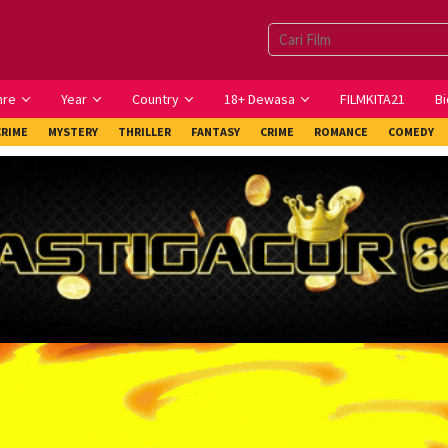
nre
Year
Country
18+ Dewasa
FILMKITA21
Bi
CRIME
MYSTERY
THRILLER
FANTASY
CRIME
ROMANCE
COMEDY