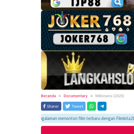
Beranda
Documentary
Millonario (2025)
Sharer
Tweet
ikmati pengalaman menonton film terbaru dengan Filmkita21! Temukan link