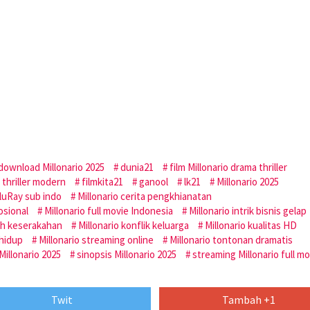
download Millonario 2025
dunia21
film Millonario drama thriller
o thriller modern
filmkita21
ganool
lk21
Millonario 2025
BluRay sub indo
Millonario cerita pengkhianatan
osional
Millonario full movie Indonesia
Millonario intrik bisnis gelap
sah keserakahan
Millonario konflik keluarga
Millonario kualitas HD
 hidup
Millonario streaming online
Millonario tontonan dramatis
illonario 2025
sinopsis Millonario 2025
streaming Millonario full mo
Twit
Tambah +1