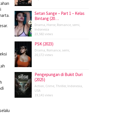
rtahan
i
Setan Sange – Part 1 – Kelas
harta.
Bintang (20…
Drama
,
Horror
,
Romance
,
semi
,
esar.
Indonesia
23,582 views
PSK (2023)
Drama
,
Romance
,
semi
,
eksi
20,172 views
gah
Pengepungan di Bukit Duri
(2025)
ah
Action
,
Crime
,
Thriller
,
Indonesia
,
di
USA
19,141 views
selalu