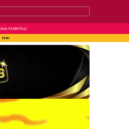
olink FILMKITA21
SEMI