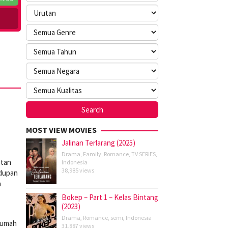
MOST VIEW MOVIES
Jalinan Terlarang (2025)
Drama
,
Family
,
Romance
,
TV SERIES
,
stan
Indonesia
38,985 views
idupan
a
Bokep – Part 1 – Kelas Bintang
(2023)
Drama
,
Romance
,
semi
,
Indonesia
 rumah
31,887 views