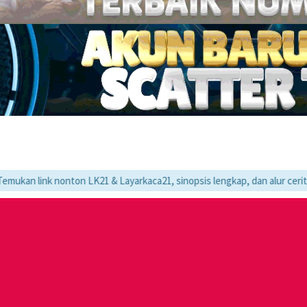
onton LK21 & Layarkaca21, sinopsis lengkap, dan alur cerita movie favo