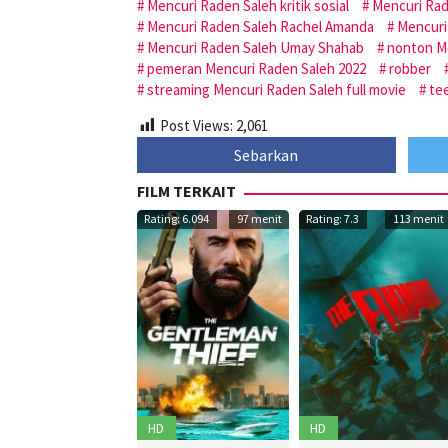
Mencuri Raden Saleh kritik sosial
Mencuri Rad
Mencuri Raden Saleh Rachel Amanda
Mencuri
Mencuri Raden Saleh Umay Shahab
nonton Me
pemeran Mencuri Raden Saleh 2022
robber
streaming Mencuri Raden Saleh full movie
te
Post Views:
2,061
Sebarkan
FILM TERKAIT
Rating: 6.094
97 menit
Rating: 7.3
113 menit
HD
HD