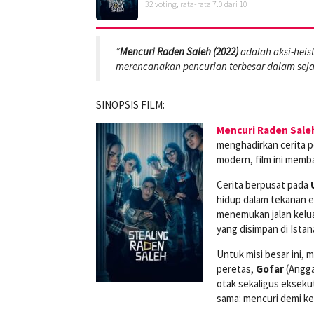
32
voting, rata-rata
7.0
dari 10
“
Mencuri Raden Saleh (2022)
adalah aksi-heis
merencanakan pencurian terbesar dalam seja
SINOPSIS FILM:
Mencuri Raden Sale
menghadirkan cerita p
modern, film ini memb
Cerita berpusat pada
hidup dalam tekanan 
menemukan jalan kelua
yang disimpan di Istan
Untuk misi besar ini,
peretas,
Gofar
(Angga
otak sekaligus ekseku
sama: mencuri demi k