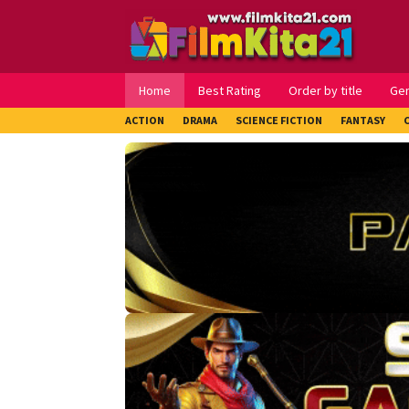
Loncat
ke
konten
Home
Best Rating
Order by title
Ge
ACTION
DRAMA
SCIENCE FICTION
FANTASY