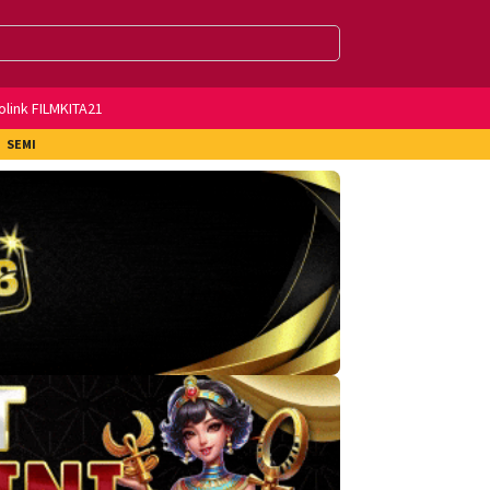
olink FILMKITA21
SEMI