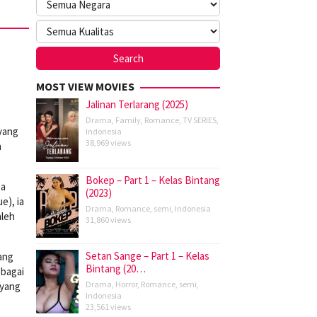
MOST VIEW MOVIES
Jalinan Terlarang (2025)
Drama
,
Family
,
Romance
,
TV SERIES
,
yang
Indonesia
38,969 views
n
Bokep – Part 1 – Kelas Bintang
sa
(2023)
e), ia
Drama
,
Romance
,
semi
,
Indonesia
aleh
31,860 views
Setan Sange – Part 1 – Kelas
ang
Bintang (20…
bagai
Drama
,
Horror
,
Romance
,
semi
,
 yang
Indonesia
23,561 views