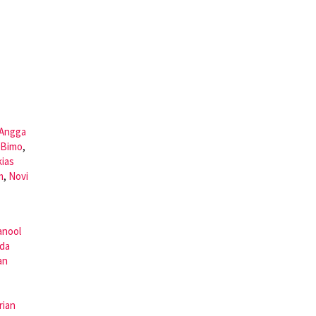
Angga
 Bimo
,
kias
m
,
Novi
anool
nda
an
rian