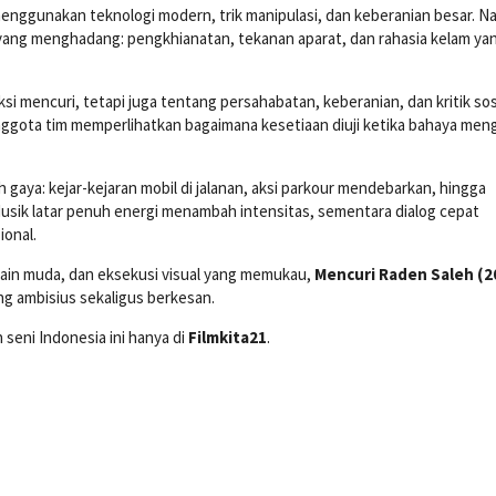
enggunakan teknologi modern, trik manipulasi, dan keberanian besar. N
 yang menghadang: pengkhianatan, tekanan aparat, dan rahasia kelam yan
si mencuri, tetapi juga tentang persahabatan, keberanian, dan kritik sos
anggota tim memperlihatkan bagaimana kesetiaan diuji ketika bahaya meng
gaya: kejar-kejaran mobil di jalanan, aksi parkour mendebarkan, hingga
usik latar penuh energi menambah intensitas, sementara dialog cepat
ional.
ain muda, dan eksekusi visual yang memukau,
Mencuri Raden Saleh (2
ing ambisius sekaligus berkesan.
seni Indonesia ini hanya di
Filmkita21
.