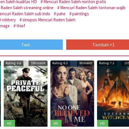
en Saleh kualitas HD
Mencuri Raden Saleh nonton gratis
 Raden Saleh streaming online
Mencuri Raden Saleh tontonan wajib
ncuri Raden Saleh sub indo
pahe
paintings
robbery
sinopsis Mencuri Raden Saleh
enage
thief
Twit
Tambah +1
Rating: 6.6
100 menit
Rating: 6.3
90 menit
Rating: 7.2
135
HD
HD
HD