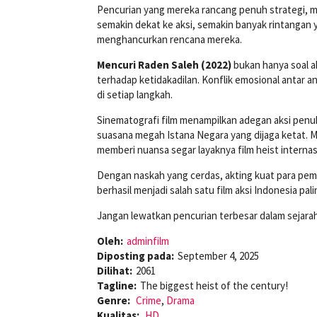
Pencurian yang mereka rancang penuh strategi, m
semakin dekat ke aksi, semakin banyak rintangan
menghancurkan rencana mereka.
Mencuri Raden Saleh (2022)
bukan hanya soal ak
terhadap ketidakadilan. Konflik emosional antar 
di setiap langkah.
Sinematografi film menampilkan adegan aksi penuh 
suasana megah Istana Negara yang dijaga ketat. M
memberi nuansa segar layaknya film heist internas
Dengan naskah yang cerdas, akting kuat para pem
berhasil menjadi salah satu film aksi Indonesia pal
Jangan lewatkan pencurian terbesar dalam sejarah 
Oleh:
adminfilm
Diposting pada:
September 4, 2025
Dilihat:
2061
Tagline:
The biggest heist of the century!
Genre:
Crime
,
Drama
Kualitas:
HD