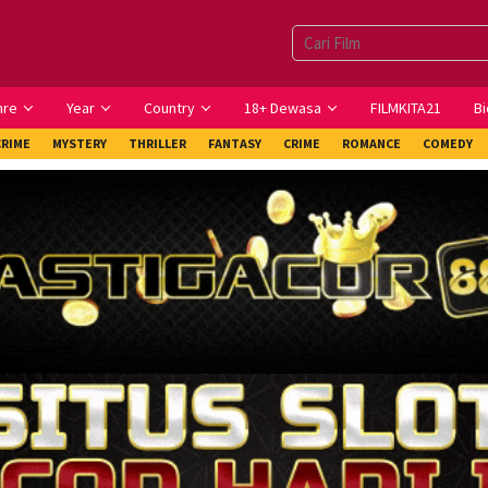
nre
Year
Country
18+ Dewasa
FILMKITA21
Bi
CRIME
MYSTERY
THRILLER
FANTASY
CRIME
ROMANCE
COMEDY