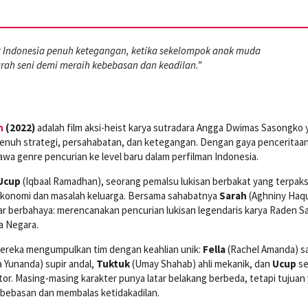
t Indonesia penuh ketegangan, ketika sekelompok anak muda
rah seni demi meraih kebebasan dan keadilan.”
h
(2022)
adalah film aksi-heist karya sutradara Angga Dwimas Sasongko 
enuh strategi, persahabatan, dan ketegangan. Dengan gaya penceritaa
awa genre pencurian ke level baru dalam perfilman Indonesia.
Ucup
(Iqbaal Ramadhan), seorang pemalsu lukisan berbakat yang terpak
ekonomi dan masalah keluarga. Bersama sahabatnya
Sarah
(Aghniny Haqu
r berbahaya: merencanakan pencurian lukisan legendaris karya Raden S
a Negara.
 mereka mengumpulkan tim dengan keahlian unik:
Fella
(Rachel Amanda) s
 Yunanda) supir andal,
Tuktuk
(Umay Shahab) ahli mekanik, dan
Ucup
se
tor. Masing-masing karakter punya latar belakang berbeda, tetapi tujuan
ebebasan dan membalas ketidakadilan.