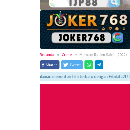
Beranda
Crime
Mencuri Raden Saleh (2022)
Sharer
Tweet
ati pengalaman menonton film terbaru dengan Filmkita21! Temukan link n