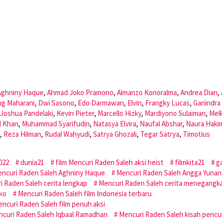
Aghniny Haque
,
Ahmad Joko Pramono
,
Almanzo Konoralma
,
Andrea Dian
,
ng Maharani
,
Dwi Sasono
,
Edo Darmawan
,
Elvin
,
Frangky Lucas
,
Ganindra
Joshua Pandelaki
,
Kevin Pieter
,
Marcello Hizky
,
Mardiyono Sulaiman
,
Mel
 Khan
,
Muhammad Syarifudin
,
Natasya Elvira
,
Naufal Abshar
,
Naura Haki
,
Reza Hilman
,
Rudal Wahyudi
,
Satrya Ghozali
,
Tegar Satrya
,
Timotius
022
dunia21
film Mencuri Raden Saleh aksi heist
filmkita21
g
ncuri Raden Saleh Aghniny Haque
Mencuri Raden Saleh Angga Yuna
i Raden Saleh cerita lengkap
Mencuri Raden Saleh cerita menegangk
ko
Mencuri Raden Saleh film Indonesia terbaru
ncuri Raden Saleh film penuh aksi
curi Raden Saleh Iqbaal Ramadhan
Mencuri Raden Saleh kisah pencu