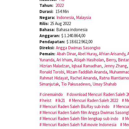
Tahun:
2022
Durasi:
154 Min
Negara:
Indonesia
,
Malaysia
Rilis:
25 Aug 2022
Bahasa:
Bahasa indonesia
Anggaran:
$ 1.240.864,00
Pendapatan:
$ 18.612.962,00
Direksi:
Angga Dwimas Sasongko
Pemain:
Abah Dinar
,
Abel Huray
,
Afrian Arisandy
,
Yunanda
,
Ari Irham
,
Atiqah Hasiholan
,
Berry
,
Binta
Hizrian Maladzan
,
Iqbaal Ramadhan
,
Jenny Zhang
,
Ronald Torobi
,
Mizam Faddilah Ananda
,
Muhammad
Rahmat Hidayat
,
Rachel Amanda
,
Ratna Riantiarno
Simanjutak
,
Tio Pakusadewo
,
Umay Shahab
cinemaindo
download Mencuri Raden Saleh 2
heist
lk21
Mencuri Raden Saleh 2022
Me
Mencuri Raden Saleh BluRay sub indo
Mencur
Mencuri Raden Saleh film Angga Dwimas Sasong
Mencuri Raden Saleh film lengkap sub indo
Me
Mencuri Raden Saleh full movie Indonesia
Men