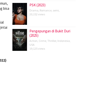
amun,
PSK (2023)
g bisa
Drama
,
Romance
,
semi
,
20,152 views
ial
intai
Pengepungan di Bukit Duri
(2025)
Action
,
Crime
,
Thriller
,
Indonesia
,
USA
19,125 views
022)