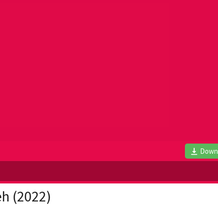
Down
h (2022)