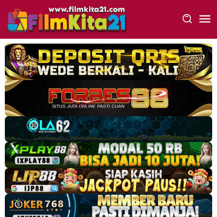
Loncat
ke
konten