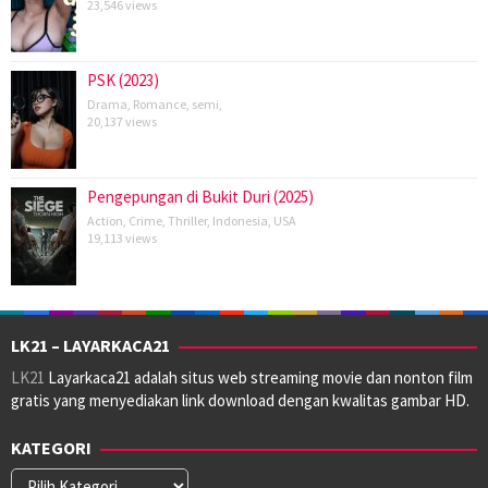
23,546 views
PSK (2023)
Drama
,
Romance
,
semi
,
20,137 views
Pengepungan di Bukit Duri (2025)
Action
,
Crime
,
Thriller
,
Indonesia
,
USA
19,113 views
LK21 – LAYARKACA21
LK21
Layarkaca21 adalah situs web streaming movie dan nonton film
gratis yang menyediakan link download dengan kwalitas gambar HD.
KATEGORI
Kategori