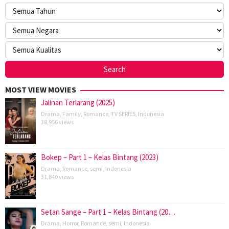
MOST VIEW MOVIES
Jalinan Terlarang (2025)
Drama
,
Family
,
Romance
,
TV SERIES
,
Indonesia
38,956 views
Bokep – Part 1 – Kelas Bintang (2023)
Drama
,
Romance
,
semi
,
Indonesia
31,840 views
Setan Sange – Part 1 – Kelas Bintang (20…
Drama
,
Horror
,
Romance
,
semi
,
Indonesia