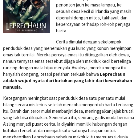
penonton jauh ke masa lampau, ke
sebuah desa kecil di Irlandia yang masih
dipenuhi dengan mitos, takhayul, dan
kepercayaan terhadap roh-roh penjaga
harta.
Cerita dimulai dengan sekelompok
penduduk desa yang menemukan gua kuno yang konon menyimpan
emas tak ternilai. Mereka percaya emas itu ditinggalkan oleh dewa,
namun ternyata emas tersebut dijaga oleh makhluk kecil bertelinga
runcing dengan mata hijau menyala. Awalnya, mereka mengira itu
hanyalah dongeng, tetapi perlahan terkuak bahwa
Leprechaun
adalah wujud nyata dari kutukan yang lahir dari keserakahan
manusia.
Ketegangan meningkat saat penduduk desa satu per satu mulai
hilang secara misterius setelah mencoba menyentuh harta terlarang
itu. Darah dan teror mulai membanjiri desa, meninggalkan jejak brutal
yang tak bisa dilupakan. Sementara itu, seorang gadis muda bernama
Aisling menjadi pusat cerita. Ia diyakini memiliki hubungan dengan
kutukan tersebut dan menjadi satu-satunya harapan untuk
menghentikan Leprechaun sebelum makhluk itu menguasai dunia