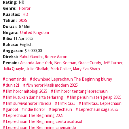
Rating:
NR
Genre:
Horror
Kualitas:
HD
Tahun:
2025
Durasi:
87 Min
Negara:
United Kingdom
Rilis:
11 Apr 2025
Bahasa:
English
Anggaran:
$ 5.000,00
Direksi:
Rahul Gandhi
,
Reece Aaron
Pemain:
Amanda Jane York
,
Ben Keenan
,
Grace Cundy
,
Jeff Turner
,
Julia Quayle
,
Julie Ghallab
,
Mark Collier
,
Mary Eva Sharp
cinemaindo
download Leprechaun The Beginning bluray
dunia21
film horor klasik modern 2025
film horor mitologi 2025
film horor tentang leprechaun
film kutukan dan harta terlarang
film penuh misteri gelap 2025
film survival horor Irlandia
filmkita21
filmkita21 Leprechaun
ganool
indie horror
leprechaun
Leprechaun saga 2025
Leprechaun The Beginning 2025
Leprechaun The Beginning cerita asal usul
Leprechaun The Beginning cinemaindo