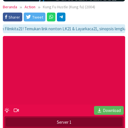
Beranda
Action
Kung Fu Hustle (Kung fu) (2004)
Sharer
Tweet
kita21! Temukan link nonton LK21 & Layarkaca21, sinopsis lengkap, dan 
Download
Server 1