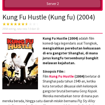
Server 2
Kung Fu Hustle (Kung fu) (2004)
2958
voting, rata-rata
7.0
dari 10
Kung Fu Hustle (2004)
adalah film
komedi-laga legendaris asal Tiongkok,
mengisahkan perebutan kekuasaan
di era gangster Shanghai, di mana
jurus kungfu tersembunyi bangkit
melawan kejahatan.
Sinopsis Film :
Film
Kung Fu Hustle
(2004)
berlatar di
Shanghai pada tahun 1940-an, ketika
kota tersebut dikuasai oleh kelompok
gangster brutal bernama
Geng Kapak
.
Mereka menebarkan teror di mana pun
mereka berada, hingga satu daerah miskin bernama
Pig Sty Alley