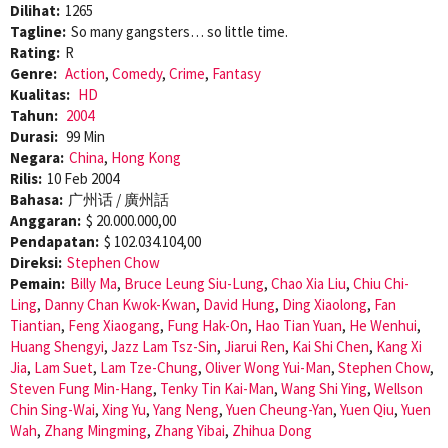
Dilihat:
1265
Tagline:
So many gangsters… so little time.
Rating:
R
Genre:
Action
,
Comedy
,
Crime
,
Fantasy
Kualitas:
HD
Tahun:
2004
Durasi:
99 Min
Negara:
China
,
Hong Kong
Rilis:
10 Feb 2004
Bahasa:
广州话 / 廣州話
Anggaran:
$ 20.000.000,00
Pendapatan:
$ 102.034.104,00
Direksi:
Stephen Chow
Pemain:
Billy Ma
,
Bruce Leung Siu-Lung
,
Chao Xia Liu
,
Chiu Chi-
Ling
,
Danny Chan Kwok-Kwan
,
David Hung
,
Ding Xiaolong
,
Fan
Tiantian
,
Feng Xiaogang
,
Fung Hak-On
,
Hao Tian Yuan
,
He Wenhui
,
Huang Shengyi
,
Jazz Lam Tsz-Sin
,
Jiarui Ren
,
Kai Shi Chen
,
Kang Xi
Jia
,
Lam Suet
,
Lam Tze-Chung
,
Oliver Wong Yui-Man
,
Stephen Chow
,
Steven Fung Min-Hang
,
Tenky Tin Kai-Man
,
Wang Shi Ying
,
Wellson
Chin Sing-Wai
,
Xing Yu
,
Yang Neng
,
Yuen Cheung-Yan
,
Yuen Qiu
,
Yuen
Wah
,
Zhang Mingming
,
Zhang Yibai
,
Zhihua Dong