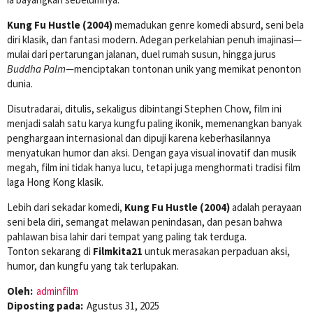
Kung Fu Hustle (2004)
memadukan genre komedi absurd, seni bela
diri klasik, dan fantasi modern. Adegan perkelahian penuh imajinasi—
mulai dari pertarungan jalanan, duel rumah susun, hingga jurus
Buddha Palm
—menciptakan tontonan unik yang memikat penonton
dunia.
Disutradarai, ditulis, sekaligus dibintangi Stephen Chow, film ini
menjadi salah satu karya kungfu paling ikonik, memenangkan banyak
penghargaan internasional dan dipuji karena keberhasilannya
menyatukan humor dan aksi. Dengan gaya visual inovatif dan musik
megah, film ini tidak hanya lucu, tetapi juga menghormati tradisi film
laga Hong Kong klasik.
Lebih dari sekadar komedi,
Kung Fu Hustle (2004)
adalah perayaan
seni bela diri, semangat melawan penindasan, dan pesan bahwa
pahlawan bisa lahir dari tempat yang paling tak terduga.
Tonton sekarang di
Filmkita21
untuk merasakan perpaduan aksi,
humor, dan kungfu yang tak terlupakan.
Oleh:
adminfilm
Diposting pada:
Agustus 31, 2025