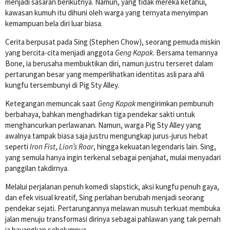
menjadi sasaran berikutnya. Namun, yang tidak mereka ketahui,
kawasan kumuh itu dihuni oleh warga yang ternyata menyimpan
kemampuan bela diri luar biasa.
Cerita berpusat pada Sing (Stephen Chow), seorang pemuda miskin
yang bercita-cita menjadi anggota
Geng Kapak
. Bersama temannya
Bone, ia berusaha membuktikan diri, namun justru terseret dalam
pertarungan besar yang memperlihatkan identitas asli para ahli
kungfu tersembunyi di Pig Sty Alley.
Ketegangan memuncak saat
Geng Kapak
mengirimkan pembunuh
berbahaya, bahkan menghadirkan tiga pendekar sakti untuk
menghancurkan perlawanan. Namun, warga Pig Sty Alley yang
awalnya tampak biasa saja justru mengungkap jurus-jurus hebat
seperti
Iron Fist
,
Lion’s Roar
, hingga kekuatan legendaris lain. Sing,
yang semula hanya ingin terkenal sebagai penjahat, mulai menyadari
panggilan takdirnya.
Melalui perjalanan penuh komedi slapstick, aksi kungfu penuh gaya,
dan efek visual kreatif, Sing perlahan berubah menjadi seorang
pendekar sejati. Pertarungannya melawan musuh terkuat membuka
jalan menuju transformasi dirinya sebagai pahlawan yang tak pernah
ia bayangkan sebelumnya.