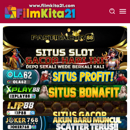
Loncat
ke
konten