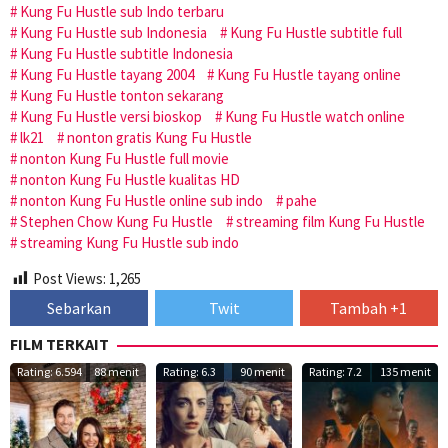
Kung Fu Hustle sub Indo terbaru
Kung Fu Hustle sub Indonesia
Kung Fu Hustle subtitle full
Kung Fu Hustle subtitle Indonesia
Kung Fu Hustle tayang 2004
Kung Fu Hustle tayang online
Kung Fu Hustle tonton sekarang
Kung Fu Hustle versi bioskop
Kung Fu Hustle watch online
lk21
nonton gratis Kung Fu Hustle
nonton Kung Fu Hustle full movie
nonton Kung Fu Hustle kualitas HD
nonton Kung Fu Hustle online sub indo
pahe
Stephen Chow Kung Fu Hustle
streaming film Kung Fu Hustle
streaming Kung Fu Hustle sub indo
Post Views:
1,265
Sebarkan
Twit
Tambah +1
FILM TERKAIT
Rating: 6.594
88 menit
Rating: 6.3
90 menit
Rating: 7.2
135 menit