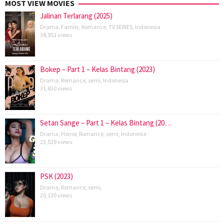
MOST VIEW MOVIES
Jalinan Terlarang (2025)
Drama
,
Family
,
Romance
,
TV SERIES
,
Indonesia
38,951 views
Bokep – Part 1 – Kelas Bintang (2023)
Drama
,
Romance
,
semi
,
Indonesia
31,830 views
Setan Sange – Part 1 – Kelas Bintang (20…
Drama
,
Horror
,
Romance
,
semi
,
Indonesia
23,539 views
PSK (2023)
Drama
,
Romance
,
semi
,
20,130 views