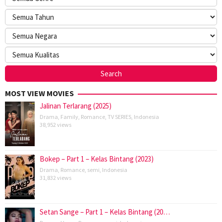
MOST VIEW MOVIES
Jalinan Terlarang (2025)
Drama
,
Family
,
Romance
,
TV SERIES
,
Indonesia
38,952 views
Bokep – Part 1 – Kelas Bintang (2023)
Drama
,
Romance
,
semi
,
Indonesia
31,832 views
Setan Sange – Part 1 – Kelas Bintang (20…