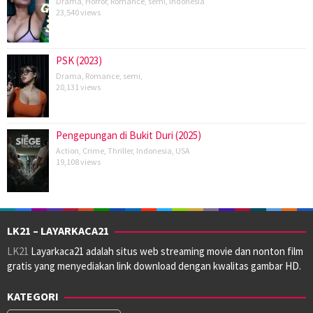
Drama
,
Horror
,
Romance
,
semi
,
Indonesia
23,540 views
PSK (2023)
Drama
,
Romance
,
semi
,
20,131 views
Pengepungan di Bukit Duri (2025)
Action
,
Crime
,
Thriller
,
Indonesia
,
USA
19,108 views
LK21 – LAYARKACA21
LK21
Layarkaca21 adalah situs web streaming movie dan nonton film
gratis yang menyediakan link download dengan kwalitas gambar HD.
KATEGORI