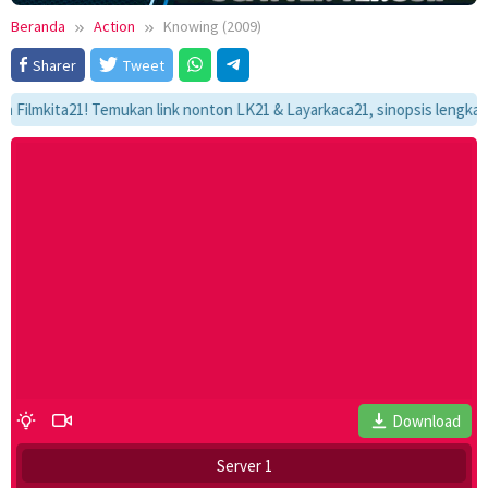
Beranda
Action
Knowing (2009)
Sharer
Tweet
ita21! Temukan link nonton LK21 & Layarkaca21, sinopsis lengkap, dan a
Download
Server 1