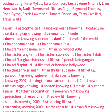
Joshua Long
,
Kate Mylius
,
Lara Robinson
,
Lesley Anne Mitchell
,
Liam
Hemsworth
,
Nadia Townsend
,
Nicolas Cage
,
Raymond Thomas
,
Rose Byrne
,
Sarah Lawrence
,
Tamara Donnellan
,
Terry Camilleri
,
Travis Waite
alien
astrophysicist
bioskop online knowing
cataclysm
cerita lengkap knowing
cinemaindo
code
download knowing sub indo
dunia21
end of the world
film bencana besar
film bencana dunia
film drama emosional sci fi
film hollywood 2009
film misteri angka
film misteri sub indo
film misteri takdir
film sci fi angka misterius
film sci fi penuh ketegangan
film sci fi spiritual
film thriller bencana hollywood
film thriller fiksi ilmiah
film thriller sub indo
filmkita21
ganool
grieving widower
jalan cerita knowing
knowing 2009
lexington massachusetts
lk21
news
nicolas cage knowing
nonton knowing full movie
numbers
pahe
pattern recognition
pemeran film knowing
prediction
researcher
review film knowing
sinopsis knowing 2009
streaming film sci fi
streaming knowing 2009
time capsule
ulasan film knowing