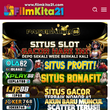
Loncat
ke
konten