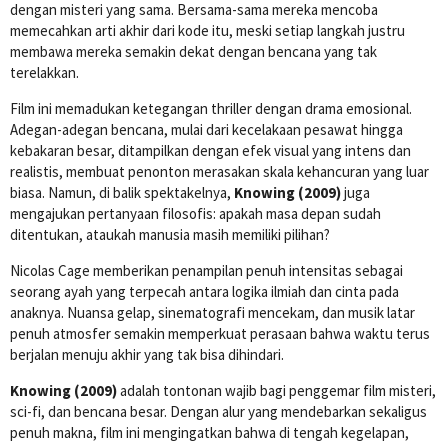
dengan misteri yang sama. Bersama-sama mereka mencoba
memecahkan arti akhir dari kode itu, meski setiap langkah justru
membawa mereka semakin dekat dengan bencana yang tak
terelakkan.
Film ini memadukan ketegangan thriller dengan drama emosional.
Adegan-adegan bencana, mulai dari kecelakaan pesawat hingga
kebakaran besar, ditampilkan dengan efek visual yang intens dan
realistis, membuat penonton merasakan skala kehancuran yang luar
biasa. Namun, di balik spektakelnya,
Knowing (2009)
juga
mengajukan pertanyaan filosofis: apakah masa depan sudah
ditentukan, ataukah manusia masih memiliki pilihan?
Nicolas Cage memberikan penampilan penuh intensitas sebagai
seorang ayah yang terpecah antara logika ilmiah dan cinta pada
anaknya. Nuansa gelap, sinematografi mencekam, dan musik latar
penuh atmosfer semakin memperkuat perasaan bahwa waktu terus
berjalan menuju akhir yang tak bisa dihindari.
Knowing (2009)
adalah tontonan wajib bagi penggemar film misteri,
sci-fi, dan bencana besar. Dengan alur yang mendebarkan sekaligus
penuh makna, film ini mengingatkan bahwa di tengah kegelapan,