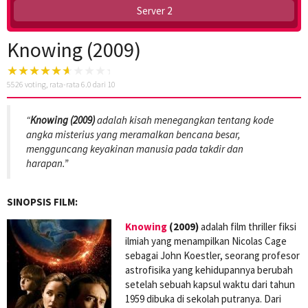
Server 2
Knowing (2009)
5526
voting, rata-rata
6.0
dari 10
“
Knowing (2009)
adalah kisah menegangkan tentang kode
angka misterius yang meramalkan bencana besar,
mengguncang keyakinan manusia pada takdir dan
harapan.”
SINOPSIS FILM:
Knowing
(2009)
adalah film thriller fiksi
ilmiah yang menampilkan Nicolas Cage
sebagai John Koestler, seorang profesor
astrofisika yang kehidupannya berubah
setelah sebuah kapsul waktu dari tahun
1959 dibuka di sekolah putranya. Dari