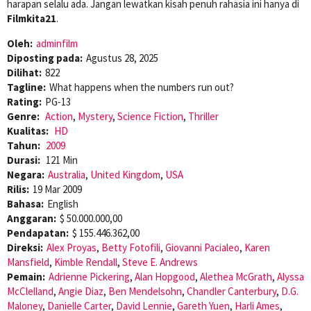
harapan selalu ada. Jangan lewatkan kisah penuh rahasia ini hanya di
Filmkita21
.
Oleh:
adminfilm
Diposting pada:
Agustus 28, 2025
Dilihat:
822
Tagline:
What happens when the numbers run out?
Rating:
PG-13
Genre:
Action
,
Mystery
,
Science Fiction
,
Thriller
Kualitas:
HD
Tahun:
2009
Durasi:
121 Min
Negara:
Australia
,
United Kingdom
,
USA
Rilis:
19 Mar 2009
Bahasa:
English
Anggaran:
$ 50.000.000,00
Pendapatan:
$ 155.446.362,00
Direksi:
Alex Proyas
,
Betty Fotofili
,
Giovanni Pacialeo
,
Karen
Mansfield
,
Kimble Rendall
,
Steve E. Andrews
Pemain:
Adrienne Pickering
,
Alan Hopgood
,
Alethea McGrath
,
Alyssa
McClelland
,
Angie Diaz
,
Ben Mendelsohn
,
Chandler Canterbury
,
D.G.
Maloney
,
Danielle Carter
,
David Lennie
,
Gareth Yuen
,
Harli Ames
,