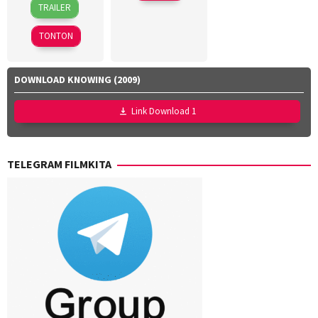
18
Awi
TRAILER
Mar
Suryadi
2026
TONTON
DOWNLOAD KNOWING (2009)
Link Download 1
TELEGRAM FILMKITA