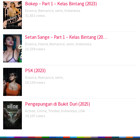
Bokep – Part 1 – Kelas Bintang (2023)
Drama
,
Romance
,
semi
,
Indonesia
31,831 views
Setan Sange – Part 1 – Kelas Bintang (20…
Drama
,
Horror
,
Romance
,
semi
,
Indonesia
23,539 views
PSK (2023)
Drama
,
Romance
,
semi
,
20,130 views
Pengepungan di Bukit Duri (2025)
Action
,
Crime
,
Thriller
,
Indonesia
,
USA
19,107 views