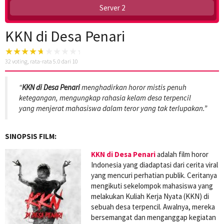
Server 2
KKN di Desa Penari
32
voting, rata-rata
5.0
dari 10
“
KKN di Desa Penari
menghadirkan horor mistis penuh
ketegangan, mengungkap rahasia kelam desa terpencil
yang menjerat mahasiswa dalam teror yang tak terlupakan.”
SINOPSIS FILM:
KKN di Desa Penari
adalah film horor
Indonesia yang diadaptasi dari cerita viral
yang mencuri perhatian publik. Ceritanya
mengikuti sekelompok mahasiswa yang
melakukan Kuliah Kerja Nyata (KKN) di
sebuah desa terpencil. Awalnya, mereka
bersemangat dan menganggap kegiatan