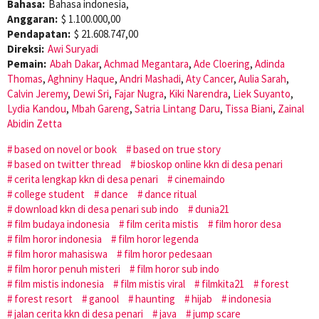
Bahasa:
Bahasa indonesia,
Anggaran:
$ 1.100.000,00
Pendapatan:
$ 21.608.747,00
Direksi:
Awi Suryadi
Pemain:
Abah Dakar
,
Achmad Megantara
,
Ade Cloering
,
Adinda
Thomas
,
Aghniny Haque
,
Andri Mashadi
,
Aty Cancer
,
Aulia Sarah
,
Calvin Jeremy
,
Dewi Sri
,
Fajar Nugra
,
Kiki Narendra
,
Liek Suyanto
,
Lydia Kandou
,
Mbah Gareng
,
Satria Lintang Daru
,
Tissa Biani
,
Zainal
Abidin Zetta
based on novel or book
based on true story
based on twitter thread
bioskop online kkn di desa penari
cerita lengkap kkn di desa penari
cinemaindo
college student
dance
dance ritual
download kkn di desa penari sub indo
dunia21
film budaya indonesia
film cerita mistis
film horor desa
film horor indonesia
film horor legenda
film horor mahasiswa
film horor pedesaan
film horor penuh misteri
film horor sub indo
film mistis indonesia
film mistis viral
filmkita21
forest
forest resort
ganool
haunting
hijab
indonesia
jalan cerita kkn di desa penari
java
jump scare