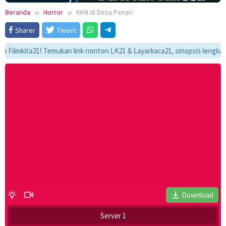
Beranda
Horror
KKN di Desa Penari
Sharer
Tweet
kita21! Temukan link nonton LK21 & Layarkaca21, sinopsis lengkap, dan 
Download
Server 1