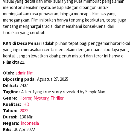
Visual yang detail dan efek suara yang kuat membuat pengalaman
menonton semakin nyata. Setiap adegan dibangun untuk
meningkatkan rasa penasaran, hingga mencapai klimaks yang
menegangkan. Film ini bukan hanya tentang ketakutan, tetapi juga
tentang menghargai tradisi dan memahami konsekuensi dari
tindakan yang ceroboh.
KKN di Desa Penari
adalah pilihan tepat bagi penggemar horor lokal
yang ingin merasakan cerita mencekam dengan nuansa budaya yang
kental. Jangan lewatkan kisah penuh misteri dan teror ini hanya di
Filmkita21
.
Oleh:
adminfilm
Diposting pada:
Agustus 27, 2025
Dilihat:
2407
Tagline:
A terrifying true story revealed by SimpleMan.
Genre:
Horror
,
Mystery
,
Thriller
Kualitas:
HD
Tahun:
2022
Durasi:
130 Min
Negara:
Indonesia
Rilis:
30 Apr 2022