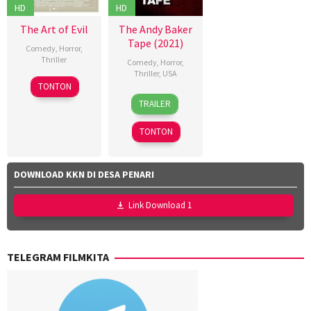
HD
HD
The Art of Evil
The Andy Baker
Tape (2021)
Comedy
,
Horror
,
Thriller
Comedy
,
Horror
,
Thriller
,
USA
TONTON
12
Bret
TRAILER
Aug
Lada
2022
TONTON
DOWNLOAD KKN DI DESA PENARI
Link Download 1
TELEGRAM FILMKITA