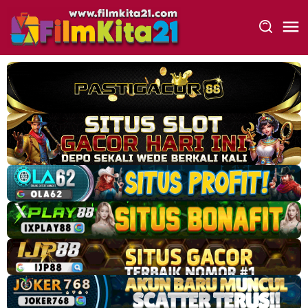
Loncat
ke
konten