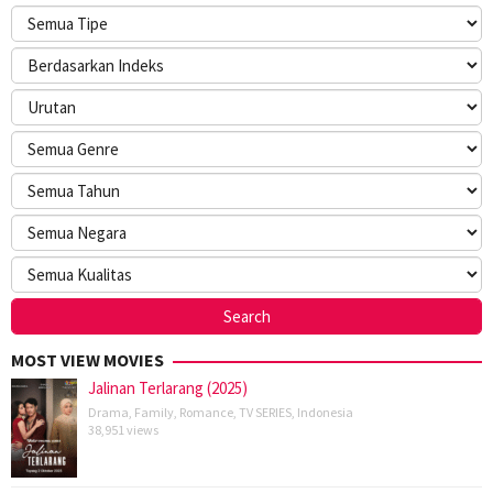
MOST VIEW MOVIES
Jalinan Terlarang (2025)
Drama
,
Family
,
Romance
,
TV SERIES
,
Indonesia
38,951 views