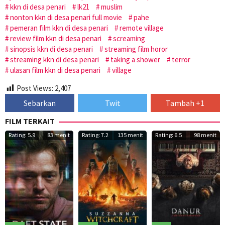
kkn di desa penari
lk21
muslim
nonton kkn di desa penari full movie
pahe
pemeran film kkn di desa penari
remote village
review film kkn di desa penari
screaming
sinopsis kkn di desa penari
streaming film horor
streaming kkn di desa penari
taking a shower
terror
ulasan film kkn di desa penari
village
Post Views:
2,407
Sebarkan
Twit
Tambah +1
FILM TERKAIT
Rating: 5.9
83 menit
Rating: 7.2
135 menit
Rating: 6.5
98 menit