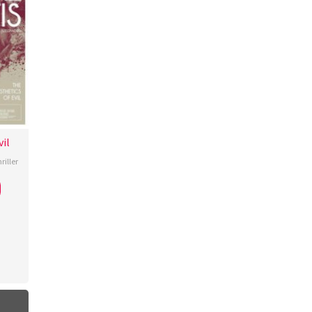
vil
riller