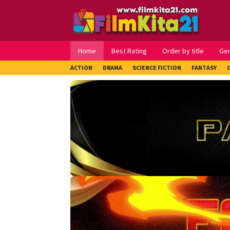
Loncat
ke
konten
Home
Best Rating
Order by title
Ge
ACTION
DRAMA
SCIENCE FICTION
FANTASY