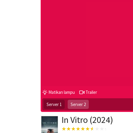
Matikan lampu
Trailer
Server 1
Server 2
In Vitro (2024)