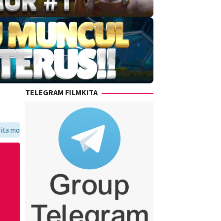
TELEGRAM FILMKITA
voritmu dalam satu tempat yang praktis dan update setiap hari.