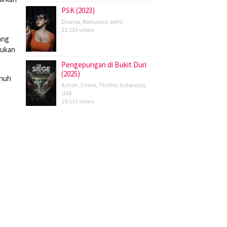
PSK (2023)
Drama
,
Romance
,
semi
,
20,133 views
ang
ukan
Pengepungan di Bukit Duri
(2025)
enuh
Action
,
Crime
,
Thriller
,
Indonesia
,
USA
19,111 views