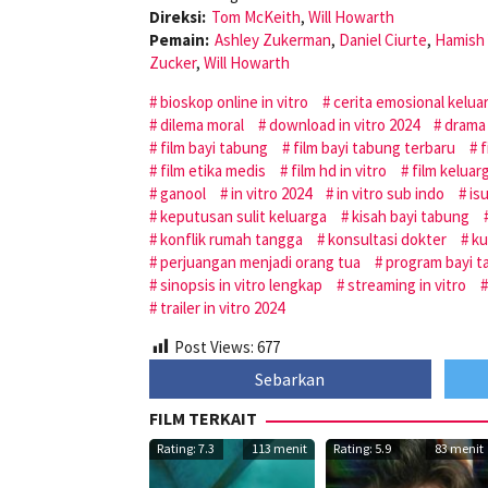
Direksi:
Tom McKeith
,
Will Howarth
Pemain:
Ashley Zukerman
,
Daniel Ciurte
,
Hamish
Zucker
,
Will Howarth
bioskop online in vitro
cerita emosional kelua
dilema moral
download in vitro 2024
drama 
film bayi tabung
film bayi tabung terbaru
f
film etika medis
film hd in vitro
film kelua
ganool
in vitro 2024
in vitro sub indo
is
keputusan sulit keluarga
kisah bayi tabung
konflik rumah tangga
konsultasi dokter
ku
perjuangan menjadi orang tua
program bayi 
sinopsis in vitro lengkap
streaming in vitro
trailer in vitro 2024
Post Views:
677
Sebarkan
FILM TERKAIT
Rating: 7.3
113 menit
Rating: 5.9
83 menit