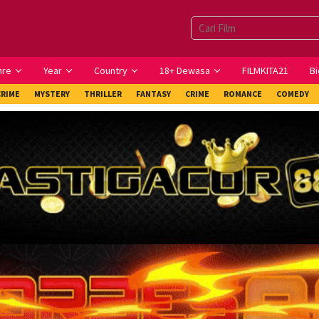
nre
Year
Country
18+ Dewasa
FILMKITA21
Bi
CRIME
MYSTERY
THRILLER
FANTASY
CRIME
ROMANCE
COMEDY