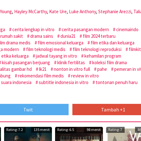
 Young
,
Hayley McCarthy
,
Kate Ure
,
Luke Anthony
,
Stephanie Arezzi
,
Tali
rga
cerita lengkap in vitro
cerita pasangan modern
cinemaindo
rumah sakit
drama sains
dunia21
film 2024 terbaru
ilm drama medis
film emosional keluarga
film etika dan keluarga
rga modern
film teknologi medis
film teknologi reproduksi
filmki
u etika keluarga
jadwal tayang in vitro
kehamilan program
kisah pasangan berjuang
klinik fertilitas
koleksi film drama
alitas gambar hd
lk21
nonton in vitro full
pahe
pemeran in vi
tabung
rekomendasi film medis
review in vitro
suara indonesia
subtitle indonesia in vitro
tontonan penuh haru
Twit
Tambah +1
Rating: 7.2
135 menit
Rating: 6.5
98 menit
Rating: 7
8