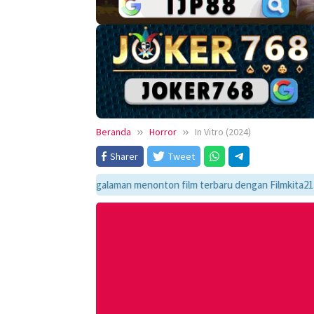
Beranda
Horror
In Vitro (2024)
Sharer
Tweet
kmati pengalaman menonton film terbaru dengan Filmkita21! Temukan link