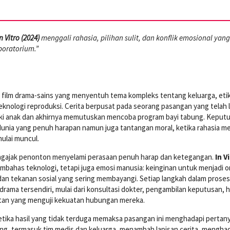
n Vitro (2024)
menggali rahasia, pilihan sulit, dan konflik emosional yang
boratorium.”
 film drama-sains yang menyentuh tema kompleks tentang keluarga, etik
teknologi reproduksi. Cerita berpusat pada seorang pasangan yang telah 
ki anak dan akhirnya memutuskan mencoba program bayi tabung. Keputu
nia yang penuh harapan namun juga tantangan moral, ketika rahasia me
mulai muncul.
mengajak penonton menyelami perasaan penuh harap dan ketegangan.
In V
mbahas teknologi, tetapi juga emosi manusia: keinginan untuk menjadi 
 dan tekanan sosial yang sering membayangi. Setiap langkah dalam proses
rama tersendiri, mulai dari konsultasi dokter, pengambilan keputusan, 
utan yang menguji kekuatan hubungan mereka.
tika hasil yang tidak terduga memaksa pasangan ini menghadapi pertan
ung, termasuk tim medis dan keluarga, menambah lapisan cerita, mengha