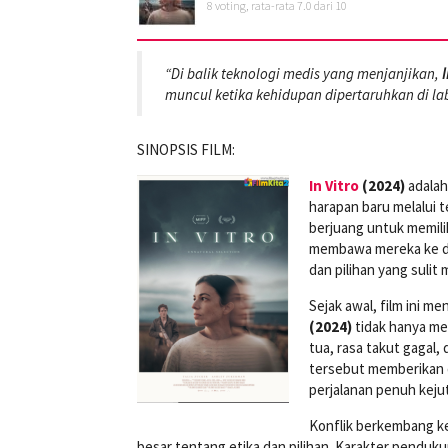
8
voting, rata-rata
7.0
dari 10
“Di balik teknologi medis yang menjanjikan,
I
muncul ketika kehidupan dipertaruhkan di la
SINOPSIS FILM:
In Vitro
(2024)
adalah
harapan baru melalui 
berjuang untuk memili
membawa mereka ke du
dan pilihan yang sulit 
Sejak awal, film ini 
(2024)
tidak hanya me
tua, rasa takut gagal,
tersebut memberikan d
perjalanan penuh kej
Konflik berkembang ke
besar tentang etika dan pilihan. Karakter penduk