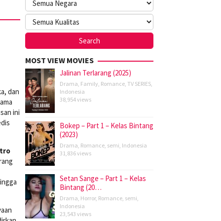
MOST VIEW MOVIES
Jalinan Terlarang (2025)
Drama
,
Family
,
Romance
,
TV SERIES
,
a, dan
Indonesia
38,954 views
lama
san ini
dis
Bokep – Part 1 – Kelas Bintang
(2023)
Drama
,
Romance
,
semi
,
Indonesia
itro
31,836 views
orang
Setan Sange – Part 1 – Kelas
hingga
Bintang (20…
Drama
,
Horror
,
Romance
,
semi
,
Indonesia
yaan
23,543 views
dirkan