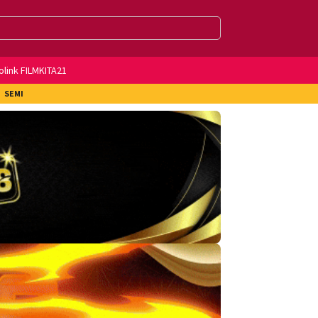
olink FILMKITA21
SEMI