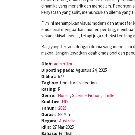
dinamika yang menarik dan mendalam. Penonton ak
kenyataan yang sulit, memunculkan dilema yang t
Film ini menampilkan visual modern dan atmosfer k
emosional menguatkan momen penting, membuat pe
sekadar kisah medis, tetapi juga refleksi tentang a
Bagi yang tertarik dengan drama yang mendalam 
makna. Jangan lewatkan kisah emosional dan penuh
Oleh:
adminfilm
Diposting pada:
Agustus 24, 2025
Dilihat:
677
Tagline:
Unnatural selection.
Rating:
R
Genre:
Horror
,
Science Fiction
,
Thriller
Kualitas:
HD
Tahun:
2025
Durasi:
88 Min
Negara:
Australia
Rilis:
27 Mar 2025
Bahasa:
English