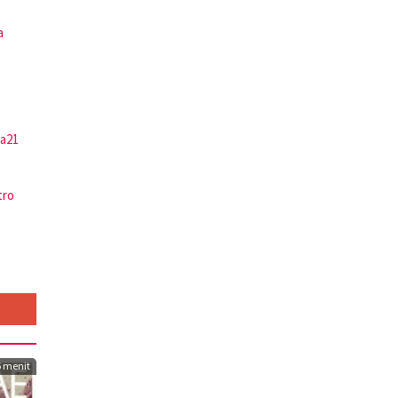
a
ta21
tro
6 menit