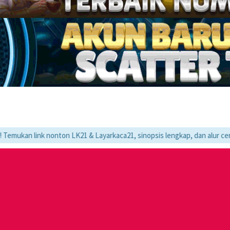
 nonton LK21 & Layarkaca21, sinopsis lengkap, dan alur cerita movie fa