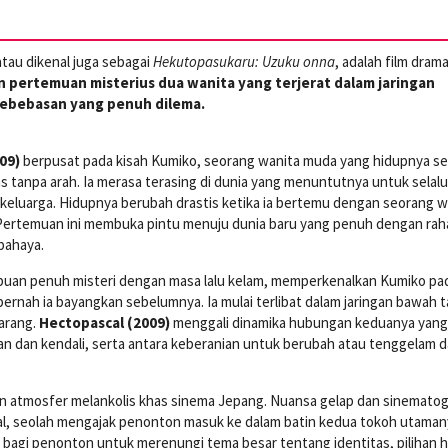
tau dikenal juga sebagai
Hekutopasukaru: Uzuku onna
, adalah film dram
 pertemuan misterius dua wanita yang terjerat dalam jaringan
 kebebasan yang penuh dilema.
09)
berpusat pada kisah Kumiko, seorang wanita muda yang hidupnya se
as tanpa arah. Ia merasa terasing di dunia yang menuntutnya untuk selal
 keluarga. Hidupnya berubah drastis ketika ia bertemu dengan seorang w
Pertemuan ini membuka pintu menuju dunia baru yang penuh dengan raha
bahaya.
puan penuh misteri dengan masa lalu kelam, memperkenalkan Kumiko pa
pernah ia bayangkan sebelumnya. Ia mulai terlibat dalam jaringan bawah 
larang.
Hectopascal (2009)
menggali dinamika hubungan keduanya yang 
an dan kendali, serta antara keberanian untuk berubah atau tenggelam 
an atmosfer melankolis khas sinema Jepang. Nuansa gelap dan sinematog
al, seolah mengajak penonton masuk ke dalam batin kedua tokoh utaman
agi penonton untuk merenungi tema besar tentang identitas, pilihan h