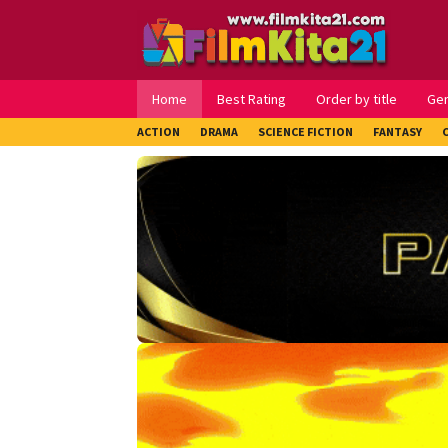
Loncat
ke
konten
Home
Best Rating
Order by title
Ge
ACTION
DRAMA
SCIENCE FICTION
FANTASY