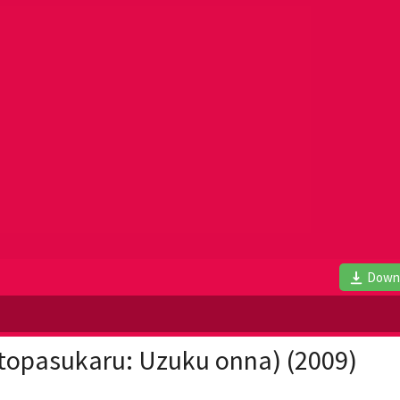
Down
topasukaru: Uzuku onna) (2009)