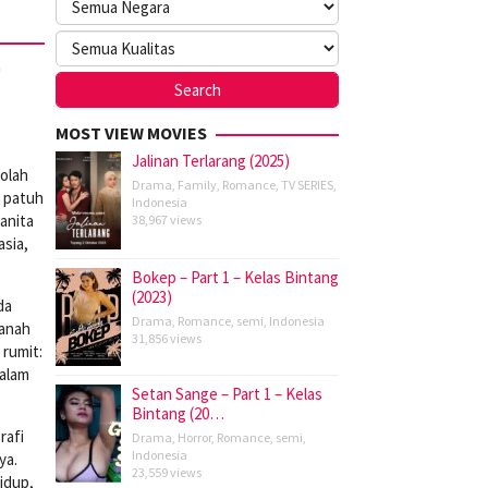
a
MOST VIEW MOVIES
Jalinan Terlarang (2025)
olah
Drama
,
Family
,
Romance
,
TV SERIES
,
u patuh
Indonesia
anita
38,967 views
sia,
Bokep – Part 1 – Kelas Bintang
(2023)
da
Drama
,
Romance
,
semi
,
Indonesia
tanah
31,856 views
rumit:
dalam
Setan Sange – Part 1 – Kelas
Bintang (20…
rafi
Drama
,
Horror
,
Romance
,
semi
,
Indonesia
ya.
23,559 views
idup,