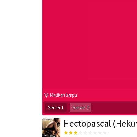
Matikan lampu
Server 1
Server 2
Hectopascal (Heku