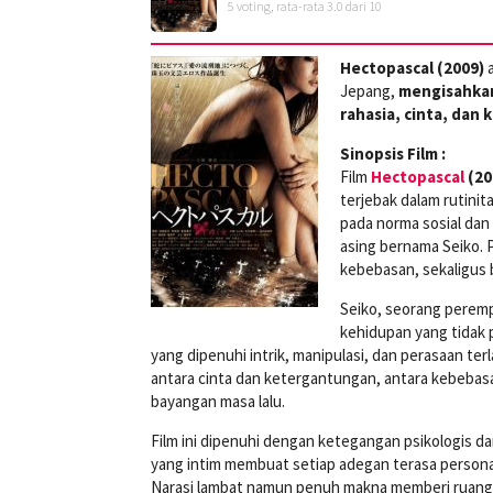
5
voting, rata-rata
3.0
dari 10
Hectopascal (2009)
a
Jepang,
mengisahkan
rahasia, cinta, dan
Sinopsis Film :
Film
Hectopascal
(20
terjebak dalam rutinit
pada norma sosial dan
asing bernama Seiko. 
kebebasan, sekaligus 
Seiko, seorang perem
kehidupan yang tidak 
yang dipenuhi intrik, manipulasi, dan perasaan ter
antara cinta dan ketergantungan, antara kebebas
bayangan masa lalu.
Film ini dipenuhi dengan ketegangan psikologis d
yang intim membuat setiap adegan terasa person
Narasi lambat namun penuh makna memberi ruang b