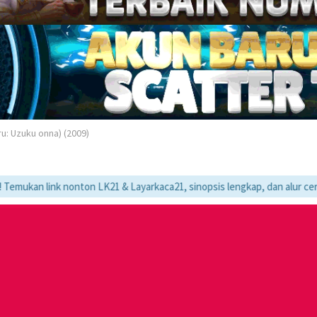
: Uzuku onna) (2009)
k nonton LK21 & Layarkaca21, sinopsis lengkap, dan alur cerita movie f