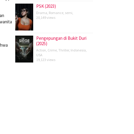
PSK (2023)
Drama
,
Romance
,
semi
,
han
20,149 views
 wanita
Pengepungan di Bukit Duri
(2025)
ahwa
Action
,
Crime
,
Thriller
,
Indonesia
,
USA
19,123 views