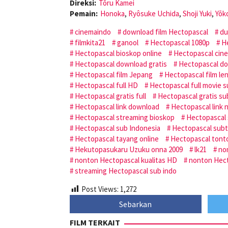
Direksi:
Tōru Kamei
Pemain:
Honoka
,
Ryôsuke Uchida
,
Shoji Yuki
,
Yōk
cinemaindo
download film Hectopascal
du
filmkita21
ganool
Hectopascal 1080p
H
Hectopascal bioskop online
Hectopascal cin
Hectopascal download gratis
Hectopascal do
Hectopascal film Jepang
Hectopascal film le
Hectopascal full HD
Hectopascal full movie s
Hectopascal gratis full
Hectopascal gratis su
Hectopascal link download
Hectopascal link 
Hectopascal streaming bioskop
Hectopascal 
Hectopascal sub Indonesia
Hectopascal subti
Hectopascal tayang online
Hectopascal tont
Hekutopasukaru Uzuku onna 2009
lk21
no
nonton Hectopascal kualitas HD
nonton Hect
streaming Hectopascal sub indo
Post Views:
1,272
Sebarkan
FILM TERKAIT