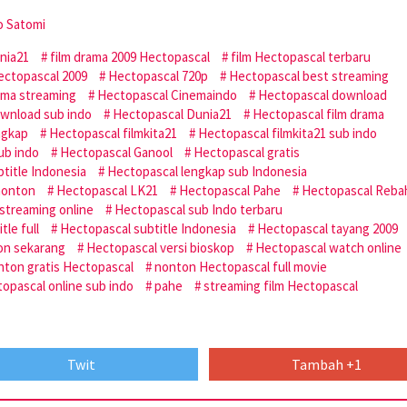
o Satomi
nia21
film drama 2009 Hectopascal
film Hectopascal terbaru
ectopascal 2009
Hectopascal 720p
Hectopascal best streaming
ema streaming
Hectopascal Cinemaindo
Hectopascal download
wnload sub indo
Hectopascal Dunia21
Hectopascal film drama
ngkap
Hectopascal filmkita21
Hectopascal filmkita21 sub indo
ub indo
Hectopascal Ganool
Hectopascal gratis
btitle Indonesia
Hectopascal lengkap sub Indonesia
nonton
Hectopascal LK21
Hectopascal Pahe
Hectopascal Reba
streaming online
Hectopascal sub Indo terbaru
tle full
Hectopascal subtitle Indonesia
Hectopascal tayang 2009
on sekarang
Hectopascal versi bioskop
Hectopascal watch online
nton gratis Hectopascal
nonton Hectopascal full movie
opascal online sub indo
pahe
streaming film Hectopascal
Twit
Tambah +1