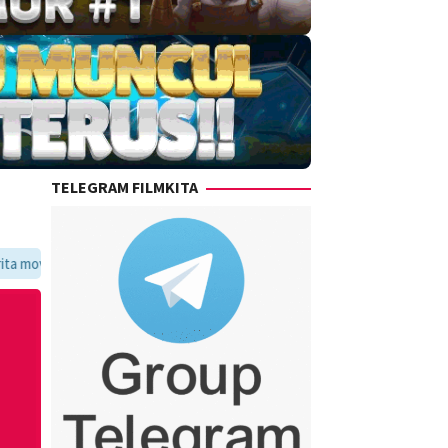
TELEGRAM FILMKITA
avoritmu dalam satu tempat yang praktis dan update setiap hari.