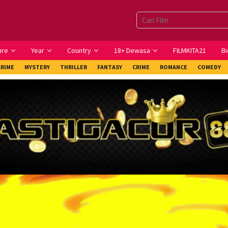
nre
Year
Country
18+ Dewasa
FILMKITA21
Bi
CRIME
MYSTERY
THRILLER
FANTASY
CRIME
ROMANCE
COMEDY