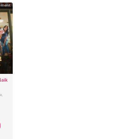
 menit
Naik
a
,
a
ti
,
u