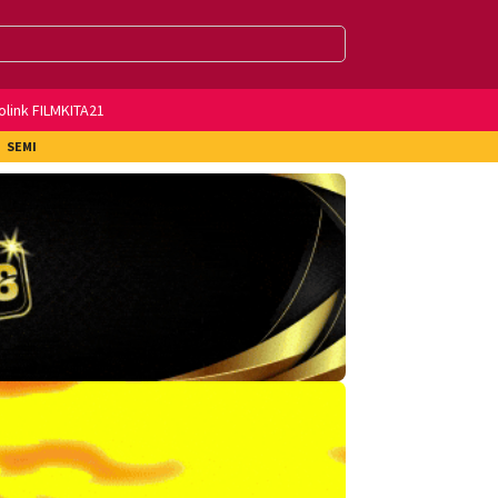
olink FILMKITA21
SEMI