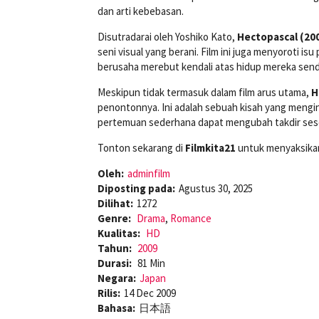
dan arti kebebasan.
Disutradarai oleh Yoshiko Kato,
Hectopascal (20
seni visual yang berani. Film ini juga menyoroti 
berusaha merebut kendali atas hidup mereka sendi
Meskipun tidak termasuk dalam film arus utama,
H
penontonnya. Ini adalah sebuah kisah yang mengi
pertemuan sederhana dapat mengubah takdir ses
Tonton sekarang di
Filmkita21
untuk menyaksikan
Oleh:
adminfilm
Diposting pada:
Agustus 30, 2025
Dilihat:
1272
Genre:
Drama
,
Romance
Kualitas:
HD
Tahun:
2009
Durasi:
81 Min
Negara:
Japan
Rilis:
14 Dec 2009
Bahasa:
日本語