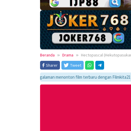
Beranda
Drama
Hectopascal (Hekutopasukaru
Sharer
Tweet
ikmati pengalaman menonton film terbaru dengan Filmkita21! Temukan lin