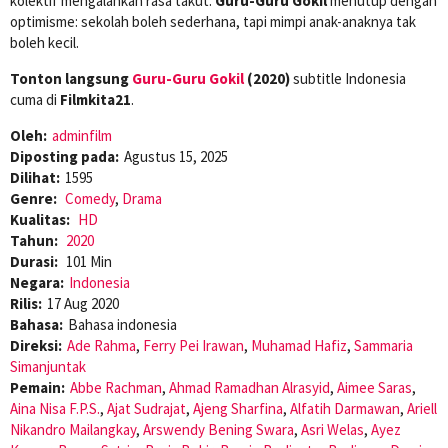
kolektif mengalahkan rasa takut.
Guru-Guru Gokil
menutup dengan
optimisme: sekolah boleh sederhana, tapi mimpi anak-anaknya tak
boleh kecil.
Tonton langsung
Guru-Guru Gokil
(2020)
subtitle Indonesia
cuma di
Filmkita21
.
Oleh:
adminfilm
Diposting pada:
Agustus 15, 2025
Dilihat:
1595
Genre:
Comedy
,
Drama
Kualitas:
HD
Tahun:
2020
Durasi:
101 Min
Negara:
Indonesia
Rilis:
17 Aug 2020
Bahasa:
Bahasa indonesia
Direksi:
Ade Rahma
,
Ferry Pei Irawan
,
Muhamad Hafiz
,
Sammaria
Simanjuntak
Pemain:
Abbe Rachman
,
Ahmad Ramadhan Alrasyid
,
Aimee Saras
,
Aina Nisa F.P.S.
,
Ajat Sudrajat
,
Ajeng Sharfina
,
Alfatih Darmawan
,
Ariell
Nikandro Mailangkay
,
Arswendy Bening Swara
,
Asri Welas
,
Ayez