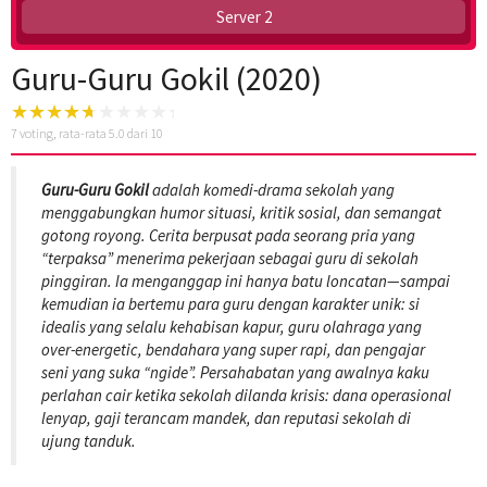
Server 2
Guru-Guru Gokil (2020)
7
voting, rata-rata
5.0
dari 10
Guru-Guru Gokil
adalah komedi-drama sekolah yang
menggabungkan humor situasi, kritik sosial, dan semangat
gotong royong. Cerita berpusat pada seorang pria yang
“terpaksa” menerima pekerjaan sebagai guru di sekolah
pinggiran. Ia menganggap ini hanya batu loncatan—sampai
kemudian ia bertemu para guru dengan karakter unik: si
idealis yang selalu kehabisan kapur, guru olahraga yang
over-energetic, bendahara yang super rapi, dan pengajar
seni yang suka “ngide”. Persahabatan yang awalnya kaku
perlahan cair ketika sekolah dilanda krisis: dana operasional
lenyap, gaji terancam mandek, dan reputasi sekolah di
ujung tanduk.