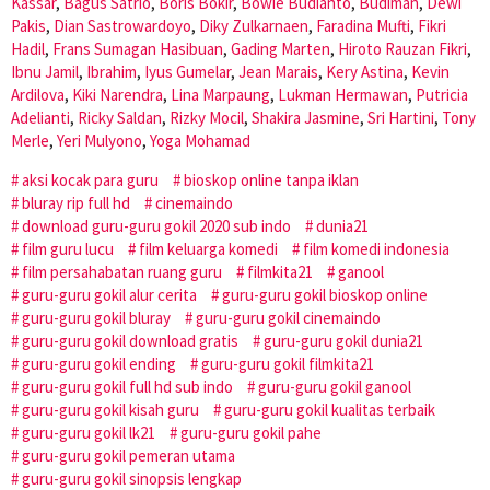
Kassar
,
Bagus Satrio
,
Boris Bokir
,
Bowie Budianto
,
Budiman
,
Dewi
Pakis
,
Dian Sastrowardoyo
,
Diky Zulkarnaen
,
Faradina Mufti
,
Fikri
Hadil
,
Frans Sumagan Hasibuan
,
Gading Marten
,
Hiroto Rauzan Fikri
,
Ibnu Jamil
,
Ibrahim
,
Iyus Gumelar
,
Jean Marais
,
Kery Astina
,
Kevin
Ardilova
,
Kiki Narendra
,
Lina Marpaung
,
Lukman Hermawan
,
Putricia
Adelianti
,
Ricky Saldan
,
Rizky Mocil
,
Shakira Jasmine
,
Sri Hartini
,
Tony
Merle
,
Yeri Mulyono
,
Yoga Mohamad
aksi kocak para guru
bioskop online tanpa iklan
bluray rip full hd
cinemaindo
download guru-guru gokil 2020 sub indo
dunia21
film guru lucu
film keluarga komedi
film komedi indonesia
film persahabatan ruang guru
filmkita21
ganool
guru-guru gokil alur cerita
guru-guru gokil bioskop online
guru-guru gokil bluray
guru-guru gokil cinemaindo
guru-guru gokil download gratis
guru-guru gokil dunia21
guru-guru gokil ending
guru-guru gokil filmkita21
guru-guru gokil full hd sub indo
guru-guru gokil ganool
guru-guru gokil kisah guru
guru-guru gokil kualitas terbaik
guru-guru gokil lk21
guru-guru gokil pahe
guru-guru gokil pemeran utama
guru-guru gokil sinopsis lengkap