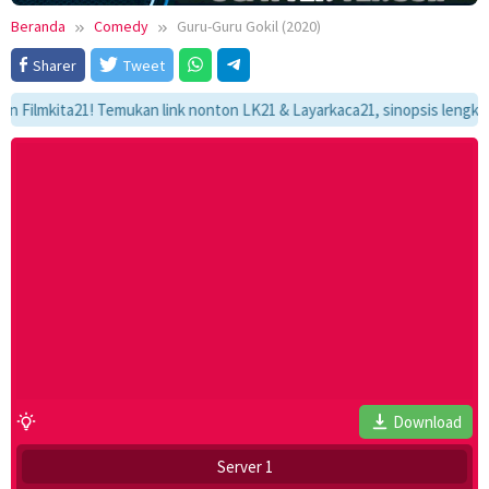
Beranda
Comedy
Guru-Guru Gokil (2020)
Sharer
Tweet
mkita21! Temukan link nonton LK21 & Layarkaca21, sinopsis lengkap, dan
Download
Server 1