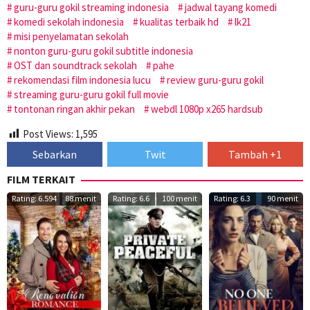
guru-guru gokil streaming indonesia
jadwal tayang komedi
komedi sekolah indonesia
kualitas terbaik hd
lk21
misi penyelamatan sekolah
nonton guru-guru gokil subtitle indonesia
OST dan soundtrack sekolah
pahe
rekomendasi film indonesia lucu
review guru-guru gokil
streaming guru-guru gokil full movie
tontonan ringan akhir pekan
webdl 1080p x265 hardsub
Post Views:
1,595
Sebarkan
Twit
Tambah +1
FILM TERKAIT
Rating: 6.594
88 menit
Rating: 6.6
100 menit
Rating: 6.3
90 menit