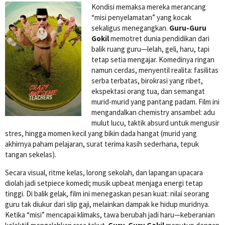
Kondisi memaksa mereka merancang
“misi penyelamatan” yang kocak
sekaligus menegangkan.
Guru-Guru
Gokil
memotret dunia pendidikan dari
balik ruang guru—lelah, geli, haru, tapi
tetap setia mengajar. Komedinya ringan
namun cerdas, menyentil realita: fasilitas
serba terbatas, birokrasi yang ribet,
ekspektasi orang tua, dan semangat
murid-murid yang pantang padam. Film ini
mengandalkan chemistry ansambel: adu
mulut lucu, taktik absurd untuk mengusir
stres, hingga momen kecil yang bikin dada hangat (murid yang
akhirnya paham pelajaran, surat terima kasih sederhana, tepuk
tangan sekelas).
Secara visual, ritme kelas, lorong sekolah, dan lapangan upacara
diolah jadi setpiece komedi; musik upbeat menjaga energi tetap
tinggi. Di balik gelak, film ini menegaskan pesan kuat: nilai seorang
guru tak diukur dari slip gaji, melainkan dampak ke hidup muridnya.
Ketika “misi” mencapai klimaks, tawa berubah jadi haru—keberanian