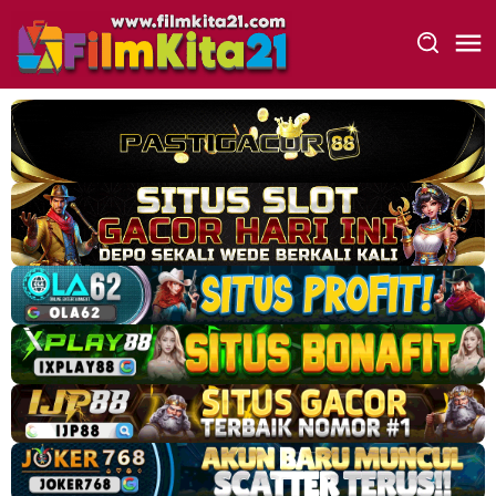
Loncat
ke
konten