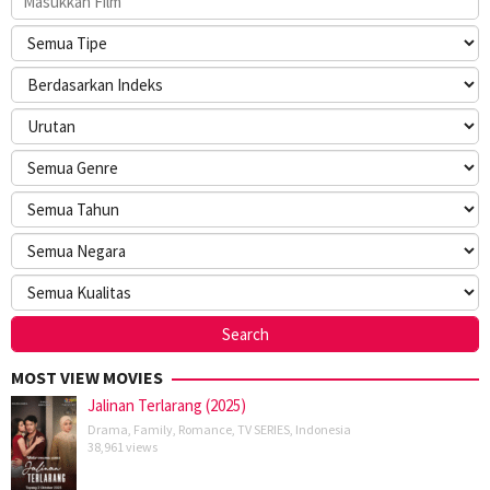
MOST VIEW MOVIES
Jalinan Terlarang (2025)
Drama
,
Family
,
Romance
,
TV SERIES
,
Indonesia
38,961 views