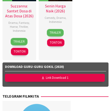
Suzzanna:
Senin Harga
Santet Dosa di
Naik (2026)
Atas Dosa (2026)
Comedy
,
Drama
,
Indonesia
Drama
,
Fantasy
,
Horror
,
Thriller
,
18
Dinna
Indonesia
TRAILER
Mar
Jasanti
,
18
Azhar
2026
Fachru
TRAILER
TONTON
Mar
Kinoi
Rizza
2026
Lubis
,
Aulia
,
TONTON
Hollynov
Rafi
Renafia
,
Farras
Mutia
Zaky
,
DOWNLOAD GURU-GURU GOKIL (2020)
Effendi
,
Utari
Nurul
Nofita
Link Download 1
Ravika
TELEGRAM FILMKITA