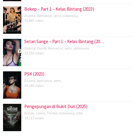
Bokep – Part 1 – Kelas Bintang (2023)
Drama
,
Romance
,
semi
,
Indonesia
31,847 views
Setan Sange – Part 1 – Kelas Bintang (20…
Drama
,
Horror
,
Romance
,
semi
,
Indonesia
23,552 views
PSK (2023)
Drama
,
Romance
,
semi
,
20,143 views
Pengepungan di Bukit Duri (2025)
Action
,
Crime
,
Thriller
,
Indonesia
,
USA
19,117 views