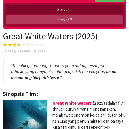
Server 1
Server 2
Great White Waters (2025)
11
voting, rata-rata
4.0
dari 10
“Di balik gelombang samudra yang indah, tersimpan
rahasia yang hanya bisa diungkap oleh mereka yang
berani
menantang hiu putih besar
.”
Sinopsis Film :
Great White Waters
(2025)
adalah film
thriller-survival yang menegangkan,
membawa penonton ke dalam lautan biru
nan luas yang penuh misteri dan bahaya.
Kisah ini dimulai dari sekelompok