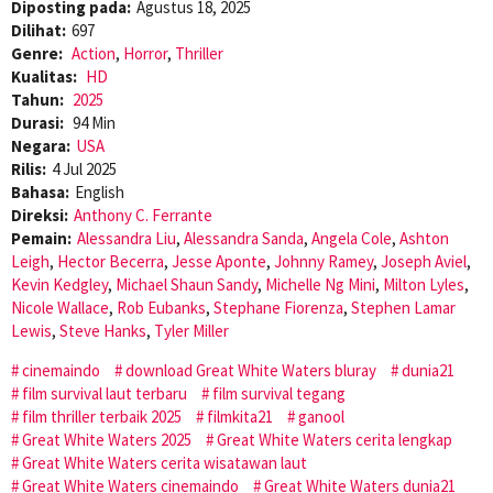
Diposting pada:
Agustus 18, 2025
Dilihat:
697
Genre:
Action
,
Horror
,
Thriller
Kualitas:
HD
Tahun:
2025
Durasi:
94 Min
Negara:
USA
Rilis:
4 Jul 2025
Bahasa:
English
Direksi:
Anthony C. Ferrante
Pemain:
Alessandra Liu
,
Alessandra Sanda
,
Angela Cole
,
Ashton
Leigh
,
Hector Becerra
,
Jesse Aponte
,
Johnny Ramey
,
Joseph Aviel
,
Kevin Kedgley
,
Michael Shaun Sandy
,
Michelle Ng Mini
,
Milton Lyles
,
Nicole Wallace
,
Rob Eubanks
,
Stephane Fiorenza
,
Stephen Lamar
Lewis
,
Steve Hanks
,
Tyler Miller
cinemaindo
download Great White Waters bluray
dunia21
film survival laut terbaru
film survival tegang
film thriller terbaik 2025
filmkita21
ganool
Great White Waters 2025
Great White Waters cerita lengkap
Great White Waters cerita wisatawan laut
Great White Waters cinemaindo
Great White Waters dunia21