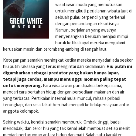
wisatawan muda yang memutuskan
untuk mengikuti perjalanan wisata laut di
sebuah pulau terpencil yang terkenal
dengan pemandangan eksotisnya.
Namun, perjalanan yang awalnya
menyenangkan berubah menjadi mimpi
buruk ketika kapal mereka mengalami
kerusakan mesin dan terombang-ambing di tengah laut.
Ketegangan semakin meningkat ketika mereka menyadari ada seekor
hiu putih raksasa yang terus mengintai dari kedalaman.
Hiu putih ini
digambarkan sebagai predator yang bukan hanya lapar,
tetapi juga cerdas, mampu menunggu momen paling tepat
untuk menyerang.
Para wisatawan pun dipaksa bekerja sama,
mencari cara bertahan hidup dengan persediaan makanan dan air
yang terbatas. Pertikaian internal mulai muncul, rahasia pribadi
terungkap, dan rasa takut berubah menjadi ketidakpercayaan antar
anggota kelompok.
Seiring waktu, kondisi semakin memburuk. Ombak tinggi, badai
mendadak, dan teror hiu yang tak kenal lelah membuat setiap menit
menjadi pertarungan antara hidup dan mati. Salah satu karakter