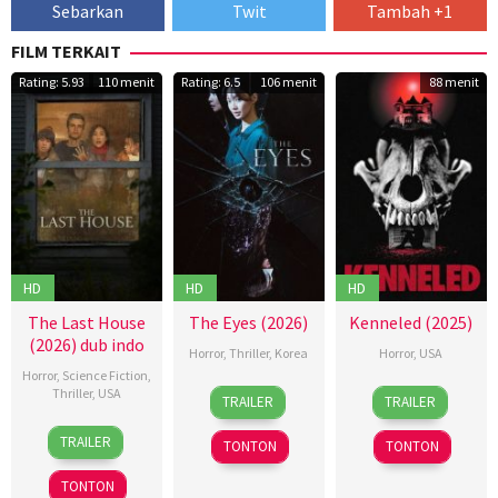
Sebarkan
Twit
Tambah +1
FILM TERKAIT
Rating: 5.93
110 menit
Rating: 6.5
106 menit
88 menit
HD
HD
HD
The Last House
The Eyes (2026)
Kenneled (2025)
(2026) dub indo
Horror
,
Thriller
,
Korea
Horror
,
USA
Horror
,
Science Fiction
,
24
Yeom
22
Jay
Thriller
,
USA
TRAILER
TRAILER
Jun
Ji-
Nov
Burleson
6
Andy
2026
ho
2025
TRAILER
TONTON
TONTON
Aug
Madden
,
2026
Ben
TONTON