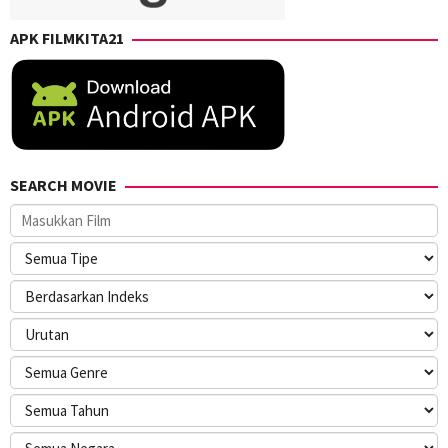
APK FILMKITA21
SEARCH MOVIE