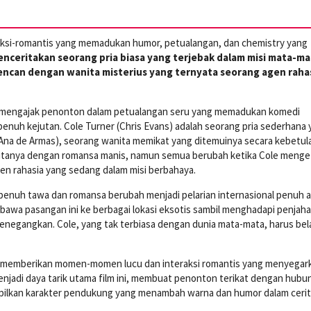
 aksi-romantis yang memadukan humor, petualangan, dan chemistry yang
menceritakan seorang pria biasa yang terjebak dalam misi mata-ma
encan dengan wanita misterius yang ternyata seorang agen rahas
mengajak penonton dalam petualangan seru yang memadukan komedi
penuh kejutan. Cole Turner (Chris Evans) adalah seorang pria sederhana
 (Ana de Armas), seorang wanita memikat yang ditemuinya secara kebetul
itanya dengan romansa manis, namun semua berubah ketika Cole menge
en rahasia yang sedang dalam misi berbahaya.
enuh tawa dan romansa berubah menjadi pelarian internasional penuh a
wa pasangan ini ke berbagai lokasi eksotis sambil menghadapi penjaha
menegangkan. Cole, yang tak terbiasa dengan dunia mata-mata, harus bela
 memberikan momen-momen lucu dan interaksi romantis yang menyegar
enjadi daya tarik utama film ini, membuat penonton terikat dengan hub
ampilkan karakter pendukung yang menambah warna dan humor dalam cerit