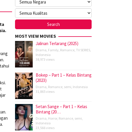
ta
ia.
MOST VIEW MOVIES
Jalinan Terlarang (2025)
Drama
,
Family
,
Romance
,
TV SERIES
,
 yang
Indonesia
an.
38,973 views
tahui
Bokep – Part 1 – Kelas Bintang
(2023)
ksi.
Drama
,
Romance
,
semi
,
Indonesia
t
31,865 views
jar
Setan Sange – Part 1 – Kelas
kan.
Bintang (20…
ungan
Drama
,
Horror
,
Romance
,
semi
,
Indonesia
a.
23,566 views