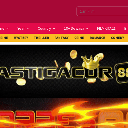
nre
Year
Country
18+ Dewasa
FILMKITA21
Bi
CRIME
MYSTERY
THRILLER
FANTASY
CRIME
ROMANCE
COMEDY