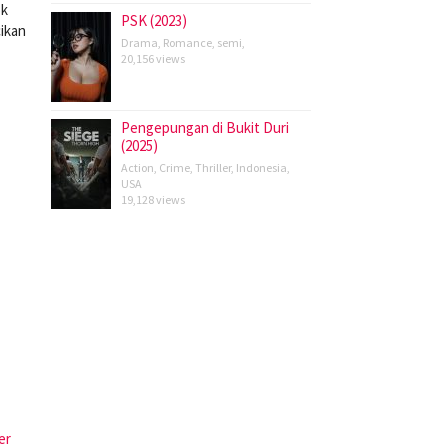
k
PSK (2023)
ikan
Drama
,
Romance
,
semi
,
20,156 views
Pengepungan di Bukit Duri
(2025)
Action
,
Crime
,
Thriller
,
Indonesia
,
USA
19,128 views
er