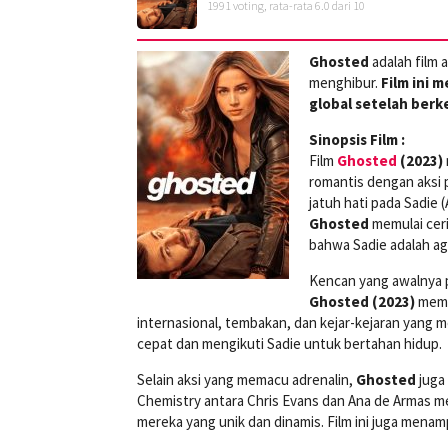
1991
voting, rata-rata
6.0
dari 10
Ghosted
adalah film
menghibur.
Film ini 
global setelah berk
Sinopsis Film :
Film
Ghosted
(2023)
romantis dengan aksi 
jatuh hati pada Sadie
Ghosted
memulai cer
bahwa Sadie adalah ag
Kencan yang awalnya p
Ghosted (2023)
memba
internasional, tembakan, dan kejar-kejaran yang 
cepat dan mengikuti Sadie untuk bertahan hidup.
Selain aksi yang memacu adrenalin,
Ghosted
juga
Chemistry antara Chris Evans dan Ana de Armas m
mereka yang unik dan dinamis. Film ini juga men