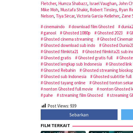
Fletcher
,
Humza Shabazz
,
Israel Vaughan
,
John C
Mike Moh
,
Mustafa Shakir
,
Robert Tinsley
,
Ryan R
Nelson
,
Tiya Sircar
,
Victoria Garcia-Kelleher
,
Zane 
cinemaindo
download film Ghosted
dunia
ganool
Ghosted 1080p
Ghosted 2023
G
Ghosted cinema streaming
Ghosted Cinemai
Ghosted download sub indo
Ghosted Dunia2
Ghosted filmkita21
Ghosted filmkita21 sub in
Ghosted gratis
Ghosted gratis full
Ghosted
Ghosted lengkap sub Indonesia
Ghosted link
Ghosted Rebahin
Ghosted streaming biosko
Ghosted sub Indonesia
Ghosted subtitle full
Ghosted tayang online
Ghosted tonton seka
nonton Ghosted full movie
nonton Ghosted k
pahe
streaming film Ghosted
streaming G
Post Views:
939
Sebarkan
FILM TERKAIT