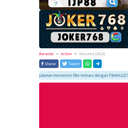
Beranda
Action
Ghosted (2023)
Sharer
Tweet
kmati pengalaman menonton film terbaru dengan Filmkita21! Temukan link