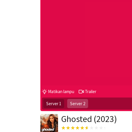
Matikan lampu
Trailer
Server 1
Server 2
Ghosted (2023)