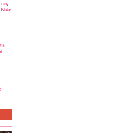
zari
,
 Blake
tis
l
d