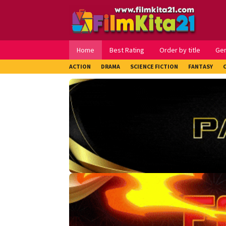
Loncat
ke
konten
Home
Best Rating
Order by title
Ge
ACTION
DRAMA
SCIENCE FICTION
FANTASY