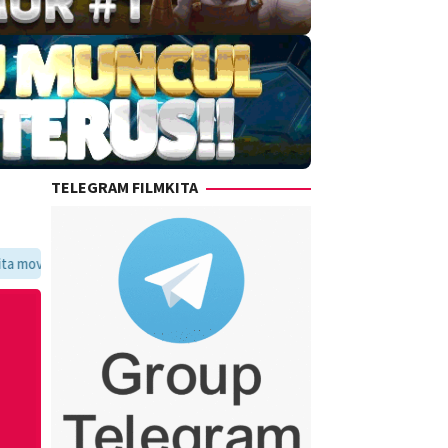
TELEGRAM FILMKITA
oritmu dalam satu tempat yang praktis dan update setiap hari.