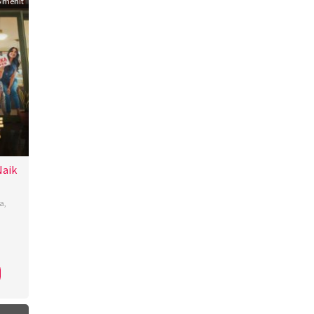
 menit
Naik
a
,
a
ti
,
u