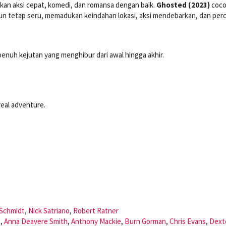
ukan aksi cepat, komedi, dan romansa dengan baik.
Ghosted (2023)
coco
n tetap seru, memadukan keindahan lokasi, aksi mendebarkan, dan perc
penuh kejutan yang menghibur dari awal hingga akhir.
real adventure.
Schmidt
,
Nick Satriano
,
Robert Ratner
s
,
Anna Deavere Smith
,
Anthony Mackie
,
Burn Gorman
,
Chris Evans
,
Dext