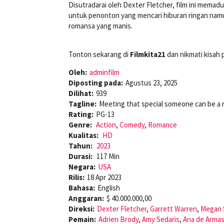
Disutradarai oleh Dexter Fletcher, film ini memad
untuk penonton yang mencari hiburan ringan namu
romansa yang manis.
Tonton sekarang di
Filmkita21
dan nikmati kisah 
Oleh:
adminfilm
Diposting pada:
Agustus 23, 2025
Dilihat:
939
Tagline:
Meeting that special someone can be a 
Rating:
PG-13
Genre:
Action
,
Comedy
,
Romance
Kualitas:
HD
Tahun:
2023
Durasi:
117 Min
Negara:
USA
Rilis:
18 Apr 2023
Bahasa:
English
Anggaran:
$ 40.000.000,00
Direksi:
Dexter Fletcher
,
Garrett Warren
,
Megan 
Pemain:
Adrien Brody
,
Amy Sedaris
,
Ana de Arma