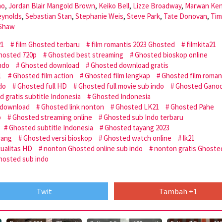
ho
,
Jordan Blair Mangold Brown
,
Keiko Bell
,
Lizze Broadway
,
Marwan Ken
eynolds
,
Sebastian Stan
,
Stephanie Weis
,
Steve Park
,
Tate Donovan
,
Tim
Shaw
21
film Ghosted terbaru
film romantis 2023 Ghosted
filmkita21
hosted 720p
Ghosted best streaming
Ghosted bioskop online
ndo
Ghosted download
Ghosted download gratis
1
Ghosted film action
Ghosted film lengkap
Ghosted film roman
do
Ghosted full HD
Ghosted full movie sub indo
Ghosted Ganoo
 gratis subtitle Indonesia
Ghosted Indonesia
 download
Ghosted link nonton
Ghosted LK21
Ghosted Pahe
p
Ghosted streaming online
Ghosted sub Indo terbaru
Ghosted subtitle Indonesia
Ghosted tayang 2023
rang
Ghosted versi bioskop
Ghosted watch online
lk21
ualitas HD
nonton Ghosted online sub indo
nonton gratis Ghoste
hosted sub indo
Twit
Tambah +1