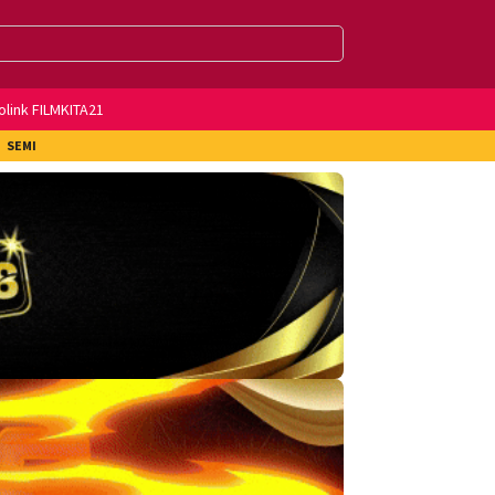
olink FILMKITA21
SEMI