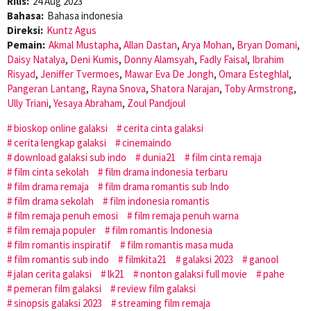
Rilis:
24 Aug 2023
Bahasa:
Bahasa indonesia
Direksi:
Kuntz Agus
Pemain:
Akmal Mustapha
,
Allan Dastan
,
Arya Mohan
,
Bryan Domani
,
Daisy Natalya
,
Deni Kumis
,
Donny Alamsyah
,
Fadly Faisal
,
Ibrahim
Risyad
,
Jeniffer Tvermoes
,
Mawar Eva De Jongh
,
Omara Esteghlal
,
Pangeran Lantang
,
Rayna Snova
,
Shatora Narajan
,
Toby Armstrong
,
Ully Triani
,
Yesaya Abraham
,
Zoul Pandjoul
bioskop online galaksi
cerita cinta galaksi
cerita lengkap galaksi
cinemaindo
download galaksi sub indo
dunia21
film cinta remaja
film cinta sekolah
film drama indonesia terbaru
film drama remaja
film drama romantis sub Indo
film drama sekolah
film indonesia romantis
film remaja penuh emosi
film remaja penuh warna
film remaja populer
film romantis Indonesia
film romantis inspiratif
film romantis masa muda
film romantis sub indo
filmkita21
galaksi 2023
ganool
jalan cerita galaksi
lk21
nonton galaksi full movie
pahe
pemeran film galaksi
review film galaksi
sinopsis galaksi 2023
streaming film remaja