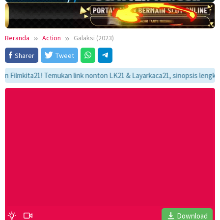
Beranda
Action
Galaksi (2023)
Sharer
Tweet
mkita21! Temukan link nonton LK21 & Layarkaca21, sinopsis lengkap, dan
Download