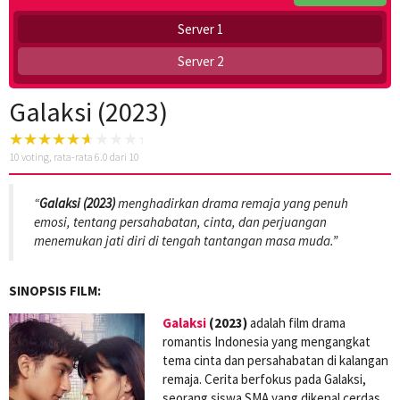
Server 1
Server 2
Galaksi (2023)
10
voting, rata-rata
6.0
dari 10
“
Galaksi (2023)
menghadirkan drama remaja yang penuh
emosi, tentang persahabatan, cinta, dan perjuangan
menemukan jati diri di tengah tantangan masa muda.”
SINOPSIS FILM:
Galaksi
(2023)
adalah film drama
romantis Indonesia yang mengangkat
tema cinta dan persahabatan di kalangan
remaja. Cerita berfokus pada Galaksi,
seorang siswa SMA yang dikenal cerdas