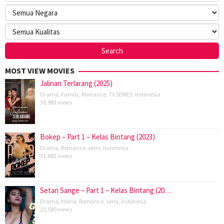
MOST VIEW MOVIES
Jalinan Terlarang (2025)
Drama
,
Family
,
Romance
,
TV SERIES
,
Indonesia
38,983 views
Bokep – Part 1 – Kelas Bintang (2023)
Drama
,
Romance
,
semi
,
Indonesia
31,883 views
Setan Sange – Part 1 – Kelas Bintang (20…
Drama
,
Horror
,
Romance
,
semi
,
Indonesia
23,580 views