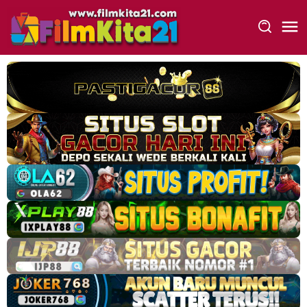
Loncat
ke
konten