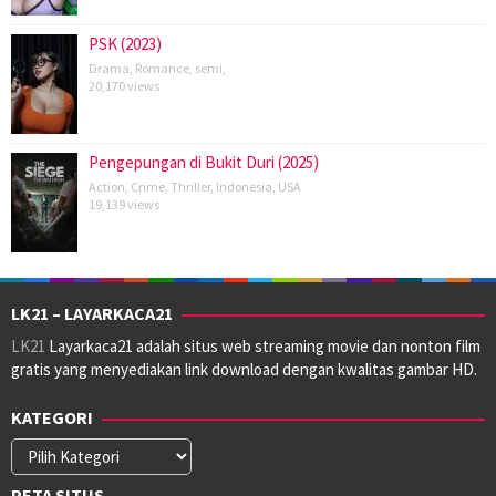
PSK (2023)
Drama
,
Romance
,
semi
,
20,170 views
Pengepungan di Bukit Duri (2025)
Action
,
Crime
,
Thriller
,
Indonesia
,
USA
19,139 views
LK21 – LAYARKACA21
LK21
Layarkaca21 adalah situs web streaming movie dan nonton film
gratis yang menyediakan link download dengan kwalitas gambar HD.
KATEGORI
Kategori
PETA SITUS