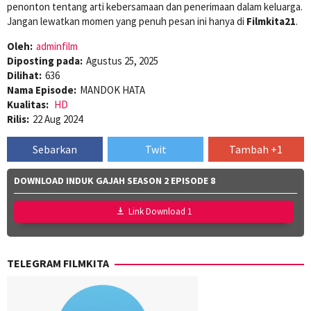
penonton tentang arti kebersamaan dan penerimaan dalam keluarga.
Jangan lewatkan momen yang penuh pesan ini hanya di
Filmkita21
.
Oleh:
adminfilm
Diposting pada:
Agustus 25, 2025
Dilihat:
636
Nama Episode:
MANDOK HATA
Kualitas:
HD
Rilis:
22 Aug 2024
Sebarkan
Twit
Tambah +1
DOWNLOAD INDUK GAJAH SEASON 2 EPISODE 8
Link Download 1
TELEGRAM FILMKITA