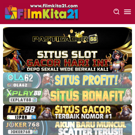
Loncat
ke
konten