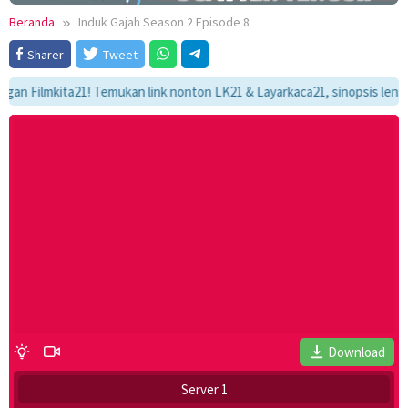
Beranda
Induk Gajah Season 2 Episode 8
Sharer
Tweet
Filmkita21! Temukan link nonton LK21 & Layarkaca21, sinopsis lengkap, 
Download
Server 1