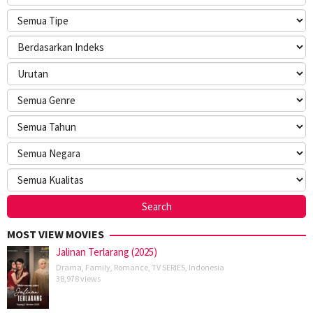
MOST VIEW MOVIES
Jalinan Terlarang (2025)
Drama
,
Family
,
Romance
,
TV SERIES
,
Indonesia
38,978 views