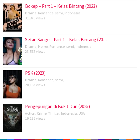
Bokep – Part 1 – Kelas Bintang (2023)
Drama
,
Romance
,
semi
,
Indonesia
31,875 views
Setan Sange – Part 1 – Kelas Bintang (20…
Drama
,
Horror
,
Romance
,
semi
,
Indonesia
23,572 views
PSK (2023)
Drama
,
Romance
,
semi
,
20,163 views
Pengepungan di Bukit Duri (2025)
Action
,
Crime
,
Thriller
,
Indonesia
,
USA
19,136 views