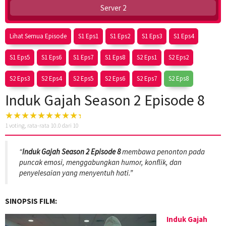
Server 2
Lihat Semua Episode
S1 Eps1
S1 Eps2
S1 Eps3
S1 Eps4
S1 Eps5
S1 Eps6
S1 Eps7
S1 Eps8
S2 Eps1
S2 Eps2
S2 Eps3
S2 Eps4
S2 Eps5
S2 Eps6
S2 Eps7
S2 Eps8
Induk Gajah Season 2 Episode 8
1
voting, rata-rata
10.0
dari 10
“
Induk Gajah Season 2 Episode 8
membawa penonton pada
puncak emosi, menggabungkan humor, konflik, dan
penyelesaian yang menyentuh hati.”
SINOPSIS FILM:
Induk Gajah