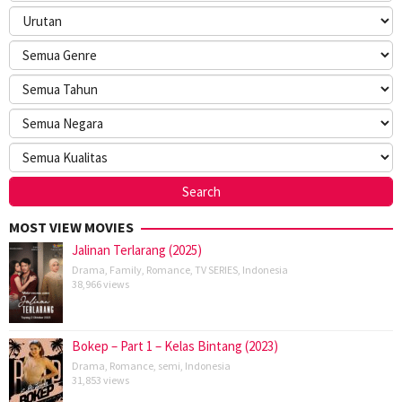
MOST VIEW MOVIES
Jalinan Terlarang (2025)
Drama
,
Family
,
Romance
,
TV SERIES
,
Indonesia
38,966 views
Bokep – Part 1 – Kelas Bintang (2023)
Drama
,
Romance
,
semi
,
Indonesia
31,853 views