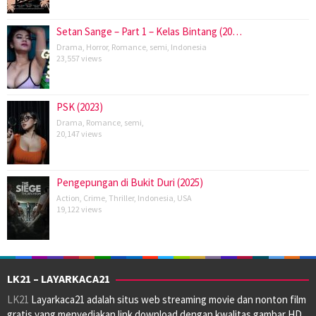
Setan Sange – Part 1 – Kelas Bintang (20…
Drama
,
Horror
,
Romance
,
semi
,
Indonesia
23,557 views
PSK (2023)
Drama
,
Romance
,
semi
,
20,147 views
Pengepungan di Bukit Duri (2025)
Action
,
Crime
,
Thriller
,
Indonesia
,
USA
19,122 views
LK21 – LAYARKACA21
LK21
Layarkaca21 adalah situs web streaming movie dan nonton film
gratis yang menyediakan link download dengan kwalitas gambar HD.