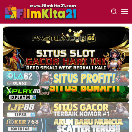
Loncat
ke
konten