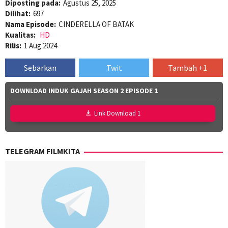
Diposting pada:
Agustus 25, 2025
Dilihat:
697
Nama Episode:
CINDERELLA OF BATAK
Kualitas:
HD
Rilis:
1 Aug 2024
Sebarkan
Twit
Tambah +1
DOWNLOAD INDUK GAJAH SEASON 2 EPISODE 1
Link Download 1
TELEGRAM FILMKITA