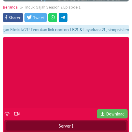
Beranda
Induk Gajah Season 2 Episode 1
Sharer
Tweet
ilmkita21! Temukan link nonton LK21 & Layarkaca21, sinopsis lengkap, d
Download
Server 1