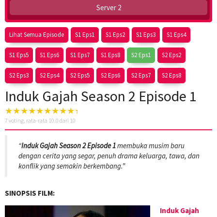
Server 2
Lihat Semua Episode
S1 Eps1
S1 Eps2
S1 Eps3
S1 Eps4
S1 Eps5
S1 Eps6
S1 Eps7
S1 Eps8
S2 Eps1
S2 Eps2
S2 Eps3
S2 Eps4
S2 Eps5
S2 Eps6
S2 Eps7
S2 Eps8
Induk Gajah Season 2 Episode 1
7
voting, rata-rata
10.0
dari 10
“
Induk Gajah Season 2 Episode 1
membuka musim baru
dengan cerita yang segar, penuh drama keluarga, tawa, dan
konflik yang semakin berkembang.”
SINOPSIS FILM:
Induk Gajah