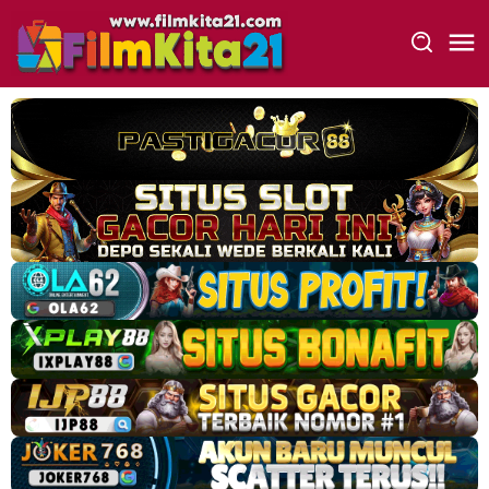
Loncat
ke
konten