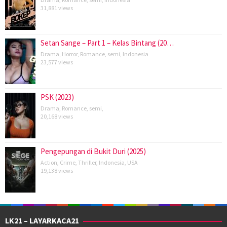
31,881 views
Setan Sange – Part 1 – Kelas Bintang (20…
Drama
,
Horror
,
Romance
,
semi
,
Indonesia
23,577 views
PSK (2023)
Drama
,
Romance
,
semi
,
20,168 views
Pengepungan di Bukit Duri (2025)
Action
,
Crime
,
Thriller
,
Indonesia
,
USA
19,138 views
LK21 – LAYARKACA21