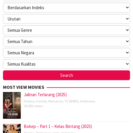
MOST VIEW MOVIES
Jalinan Terlarang (2025)
Drama
,
Family
,
Romance
,
TV SERIES
,
Indonesia
38,981 views
Bokep – Part 1 – Kelas Bintang (2023)
Drama
,
Romance
,
semi
,
Indonesia