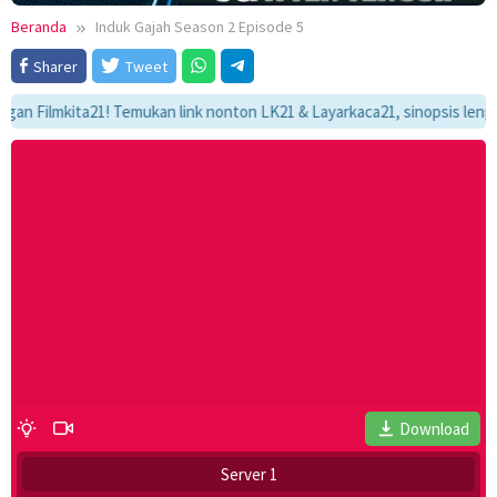
Beranda
Induk Gajah Season 2 Episode 5
Sharer
Tweet
Filmkita21! Temukan link nonton LK21 & Layarkaca21, sinopsis lengkap, 
Download
Server 1