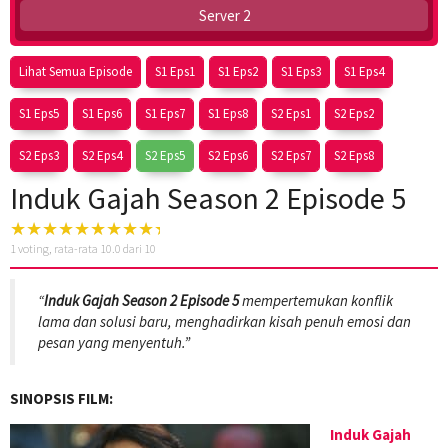
Server 2
Lihat Semua Episode
S1 Eps1
S1 Eps2
S1 Eps3
S1 Eps4
S1 Eps5
S1 Eps6
S1 Eps7
S1 Eps8
S2 Eps1
S2 Eps2
S2 Eps3
S2 Eps4
S2 Eps5
S2 Eps6
S2 Eps7
S2 Eps8
Induk Gajah Season 2 Episode 5
1
voting, rata-rata
10.0
dari 10
“
Induk Gajah Season 2 Episode 5
mempertemukan konflik
lama dan solusi baru, menghadirkan kisah penuh emosi dan
pesan yang menyentuh.”
SINOPSIS FILM:
Induk Gajah