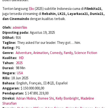
Tonton langsung
Elio
(2025) subtitle Indonesia cuma di
Filmkita21
,
juga tersedia streaming di
Rebahin, LK21, Layarkaca21, Dunia21,
dan Cinemaindo
dengan kualitas terbaik.
Oleh:
adminfilm
Diposting pada:
Agustus 19, 2025
Dilihat:
916
Tagline:
They asked for our leader. They got… him.
Rating:
PG
Genre:
Adventure
,
Animation
,
Comedy
,
Family
,
Science Fiction
Kualitas:
HD
Tahun:
2025
Durasi:
98 Min
Negara:
USA
Rilis:
18 Jun 2025
Bahasa:
English, Français, 日本語, Español
Anggaran:
$ 150.000.000,00
Pendapatan:
$ 147.891.219,00
Direksi:
Adrian Molina
,
Domee Shi
,
Kelly Bonbright
,
Madeline
Sharafian