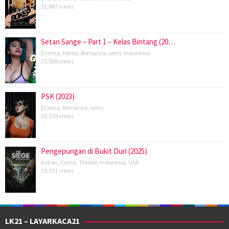
31,867 views
Setan Sange – Part 1 – Kelas Bintang (20…
Drama
,
Horror
,
Romance
,
semi
,
Indonesia
23,568 views
PSK (2023)
Drama
,
Romance
,
semi
,
20,159 views
Pengepungan di Bukit Duri (2025)
Action
,
Crime
,
Thriller
,
Indonesia
,
USA
19,131 views
LK21 – LAYARKACA21