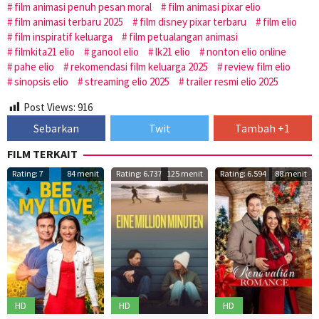
film animasi penuh pesan moral
film animasi pixar elio
film animasi terbaru 2025
film disney pixar terbaru
film elio
film inspiratif keluarga
film petualangan animasi
filmkita21 elio
ganool elio
lk21 elio
nonton elio online
pahe elio
rekomendasi film keluarga 2025
review film elio
sinopsis elio
streaming elio 2025
trailer resmi elio 2025
Post Views:
916
Sebarkan
Twit
Tambah +1
FILM TERKAIT
Rating: 7
84 menit
Rating: 6.737
125 menit
Rating: 6.594
88 menit
HD
HD
HD