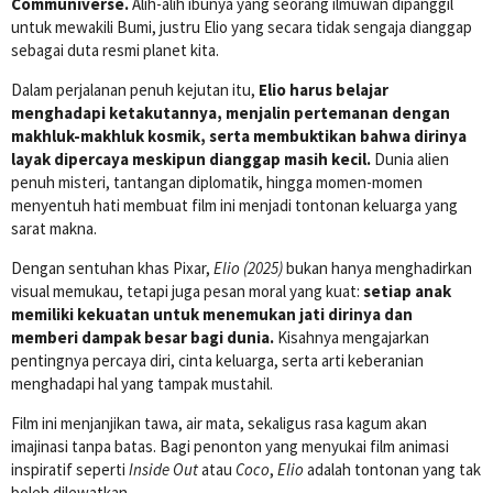
Communiverse.
Alih-alih ibunya yang seorang ilmuwan dipanggil
untuk mewakili Bumi, justru Elio yang secara tidak sengaja dianggap
sebagai duta resmi planet kita.
Dalam perjalanan penuh kejutan itu,
Elio harus belajar
menghadapi ketakutannya, menjalin pertemanan dengan
makhluk-makhluk kosmik, serta membuktikan bahwa dirinya
layak dipercaya meskipun dianggap masih kecil.
Dunia alien
penuh misteri, tantangan diplomatik, hingga momen-momen
menyentuh hati membuat film ini menjadi tontonan keluarga yang
sarat makna.
Dengan sentuhan khas Pixar,
Elio (2025)
bukan hanya menghadirkan
visual memukau, tetapi juga pesan moral yang kuat:
setiap anak
memiliki kekuatan untuk menemukan jati dirinya dan
memberi dampak besar bagi dunia.
Kisahnya mengajarkan
pentingnya percaya diri, cinta keluarga, serta arti keberanian
menghadapi hal yang tampak mustahil.
Film ini menjanjikan tawa, air mata, sekaligus rasa kagum akan
imajinasi tanpa batas. Bagi penonton yang menyukai film animasi
inspiratif seperti
Inside Out
atau
Coco
,
Elio
adalah tontonan yang tak
boleh dilewatkan.