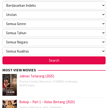
MOST VIEW MOVIES
Jalinan Terlarang (2025)
Drama
,
Family
,
Romance
,
TV SERIES
,
Indonesia
38,975 views
Bokep – Part 1 – Kelas Bintang (2023)
Drama
,
Romance
,
semi
,
Indonesia