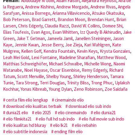
Pemain:
Abdoulaye N’Gom
,
Adam Faison
,
Alejandra Reynoso
,
Ana de
la Reguera
,
Andrew Kishino
,
Andrew Morgado
,
Andrew Rivas
,
Angela
Sarafyan
,
Anissa Borrego
,
Arianna Villavicencio
,
Atsuko Okatsuka
,
Bob Peterson
,
Brad Garrett
,
Brandon Moon
,
Brendan Hunt
,
Brian
Larsen
,
Chris Edgerly
,
Claudia Razzi
,
David W. Collins
,
Domee Shi
,
Elias Toufexis
,
Evan Agos
,
Evan Whitten
,
Izz Quedy B Akhirudin
,
Jake
Green
,
Jake T. Getman
,
Jameela Jamil
,
Janellen Steininger
,
Jason
Kaye
,
Jennie Kwan
,
Jesse Berry
,
Joe Zieja
,
Kari Wahlgren
,
Kate
Mulgrew
,
Kellen Goff
,
Kendra Fountain
,
Kevin Keys
,
Krysta Gonzales
,
Leah Mei Gold
,
Lexi Fontaine
,
Madeline Sharafian
,
Matthew Wood
,
Matthias Schweighöfer
,
Michael Schwalbe
,
Michelle Wong
,
Naomi
Watanabe
,
Noel Hayase
,
Oscar Eisenbise
,
Remy Edgerly
,
Richard
Tatum
,
Scott Menville
,
Shelby Young
,
Shirley Henderson
,
Tamara
Tunie
,
Tara Strong
,
Terri Douglas
,
Trinity Bliss
,
Trong Phuc
,
Uplaksh
Kochhar
,
Yonas Kibreab
,
Young Dylan
,
Zeno Robinson
,
Zoe Saldaña
cerita film elio lengkap
cinemaindo elio
download elio kualitas terbaik
download elio sub indo
dunia21 elio
elio 2025
elio cinemaindo
elio dunia21
elio filmkita21
elio full hd sub indo
elio full movie sub indo
elio kualitas hd bluray
elio lk21
elio rebahin
elio subtitle indonesia
ending film elio