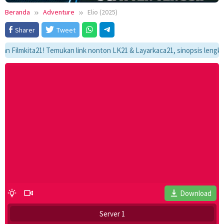
Beranda
Adventure
Elio (2025)
Sharer
Tweet
mkita21! Temukan link nonton LK21 & Layarkaca21, sinopsis lengkap, dan
Download
Server 1