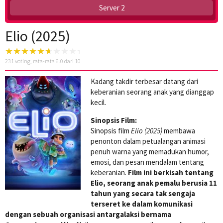
Server 2
Elio (2025)
231
voting, rata-rata
6.0
dari 10
Kadang takdir terbesar datang dari
keberanian seorang anak yang dianggap
kecil.
Sinopsis Film:
Sinopsis film
Elio (2025)
membawa
penonton dalam petualangan animasi
penuh warna yang memadukan humor,
emosi, dan pesan mendalam tentang
keberanian.
Film ini berkisah tentang
Elio, seorang anak pemalu berusia 11
tahun yang secara tak sengaja
terseret ke dalam komunikasi
dengan sebuah organisasi antargalaksi bernama