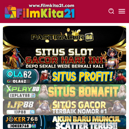
Loncat
ke
konten