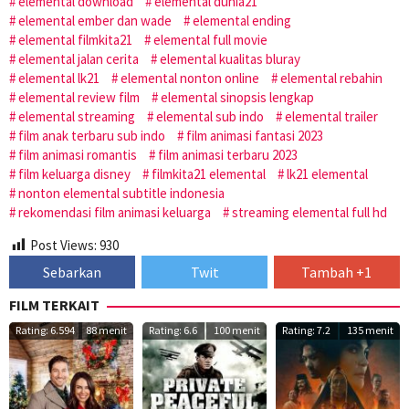
elemental download
elemental dunia21
elemental ember dan wade
elemental ending
elemental filmkita21
elemental full movie
elemental jalan cerita
elemental kualitas bluray
elemental lk21
elemental nonton online
elemental rebahin
elemental review film
elemental sinopsis lengkap
elemental streaming
elemental sub indo
elemental trailer
film anak terbaru sub indo
film animasi fantasi 2023
film animasi romantis
film animasi terbaru 2023
film keluarga disney
filmkita21 elemental
lk21 elemental
nonton elemental subtitle indonesia
rekomendasi film animasi keluarga
streaming elemental full hd
Post Views:
930
Sebarkan
Twit
Tambah +1
FILM TERKAIT
Rating: 6.594
88 menit
Rating: 6.6
100 menit
Rating: 7.2
135 menit