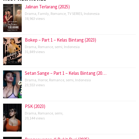
Jalinan Terlarang (2025)
Drama
,
Family
,
Romance
,
TV SERIES
,
Indonesia
38,963 views
Bokep – Part 1 – Kelas Bintang (2023)
Drama
,
Romance
,
semi
,
Indonesia
31,849 views
Setan Sange – Part 1 – Kelas Bintang (20…
Drama
,
Horror
,
Romance
,
semi
,
Indonesia
23,553 views
PSK (2023)
Drama
,
Romance
,
semi
,
20,144 views