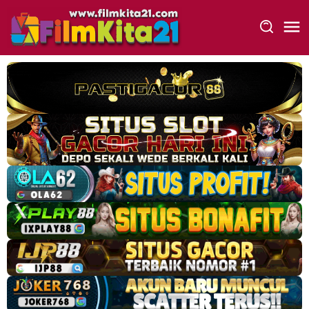
Loncat
ke
konten