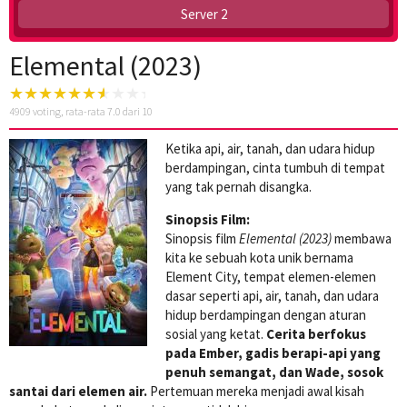
Server 2
Elemental (2023)
4909
voting, rata-rata
7.0
dari 10
Ketika api, air, tanah, dan udara hidup
berdampingan, cinta tumbuh di tempat
yang tak pernah disangka.
Sinopsis Film:
Sinopsis film
Elemental (2023)
membawa
kita ke sebuah kota unik bernama
Element City, tempat elemen-elemen
dasar seperti api, air, tanah, dan udara
hidup berdampingan dengan aturan
sosial yang ketat.
Cerita berfokus
pada Ember, gadis berapi-api yang
penuh semangat, dan Wade, sosok
santai dari elemen air.
Pertemuan mereka menjadi awal kisah