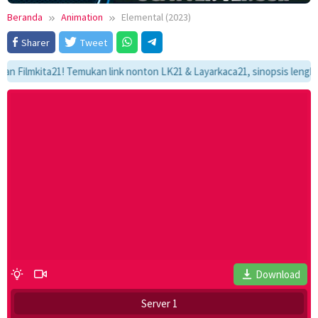
Beranda
Animation
Elemental (2023)
Sharer
Tweet
lmkita21! Temukan link nonton LK21 & Layarkaca21, sinopsis lengkap, dan
Download
Server 1