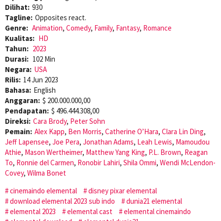
Dilihat:
930
Tagline:
Opposites react.
Genre:
Animation
,
Comedy
,
Family
,
Fantasy
,
Romance
Kualitas:
HD
Tahun:
2023
Durasi:
102 Min
Negara:
USA
Rilis:
14 Jun 2023
Bahasa:
English
Anggaran:
$ 200.000.000,00
Pendapatan:
$ 496.444.308,00
Direksi:
Cara Brody
,
Peter Sohn
Pemain:
Alex Kapp
,
Ben Morris
,
Catherine O’Hara
,
Clara Lin Ding
,
Jeff Lapensee
,
Joe Pera
,
Jonathan Adams
,
Leah Lewis
,
Mamoudou
Athie
,
Mason Wertheimer
,
Matthew Yang King
,
P.L. Brown
,
Reagan
To
,
Ronnie del Carmen
,
Ronobir Lahiri
,
Shila Ommi
,
Wendi McLendon-
Covey
,
Wilma Bonet
cinemaindo elemental
disney pixar elemental
download elemental 2023 sub indo
dunia21 elemental
elemental 2023
elemental cast
elemental cinemaindo