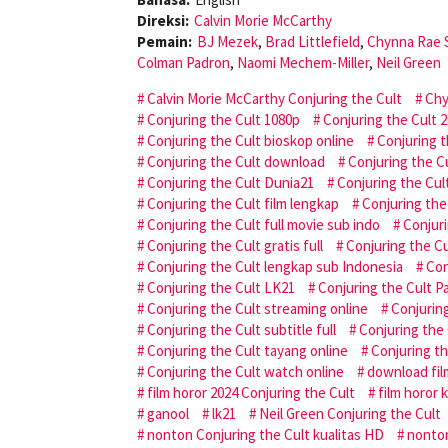
Direksi:
Calvin Morie McCarthy
Pemain:
BJ Mezek
,
Brad Littlefield
,
Chynna Rae 
Colman Padron
,
Naomi Mechem-Miller
,
Neil Green
Calvin Morie McCarthy Conjuring the Cult
Chy
Conjuring the Cult 1080p
Conjuring the Cult 
Conjuring the Cult bioskop online
Conjuring 
Conjuring the Cult download
Conjuring the C
Conjuring the Cult Dunia21
Conjuring the Cult
Conjuring the Cult film lengkap
Conjuring the 
Conjuring the Cult full movie sub indo
Conjuri
Conjuring the Cult gratis full
Conjuring the Cu
Conjuring the Cult lengkap sub Indonesia
Con
Conjuring the Cult LK21
Conjuring the Cult P
Conjuring the Cult streaming online
Conjuring
Conjuring the Cult subtitle full
Conjuring the 
Conjuring the Cult tayang online
Conjuring t
Conjuring the Cult watch online
download fil
film horor 2024 Conjuring the Cult
film horor 
ganool
lk21
Neil Green Conjuring the Cult
nonton Conjuring the Cult kualitas HD
nonton