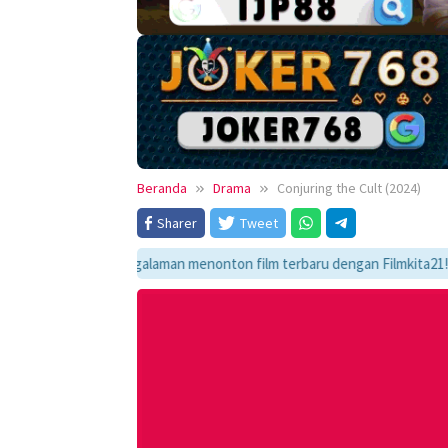
Beranda
Drama
Conjuring the Cult (2024)
Sharer
Tweet
ikmati pengalaman menonton film terbaru dengan Filmkita21! Temukan lin