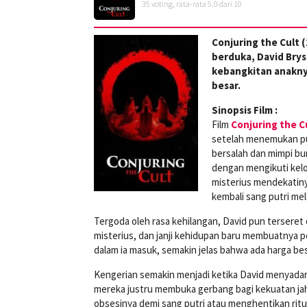
35
voting, rata-rata
5.0
dari 10
Conjuring the Cult 
berduka, David Bry
kebangkitan anaknya
besar.
Sinopsis Film :
Film
Conjuring the C
setelah menemukan put
bersalah dan mimpi b
dengan mengikuti kelo
misterius mendekatin
kembali sang putri mela
Tergoda oleh rasa kehilangan, David pun terseret 
misterius, dan janji kehidupan baru membuatnya 
dalam ia masuk, semakin jelas bahwa ada harga bes
Kengerian semakin menjadi ketika David menyadari
mereka justru membuka gerbang bagi kekuatan jaha
obsesinya demi sang putri atau menghentikan rit