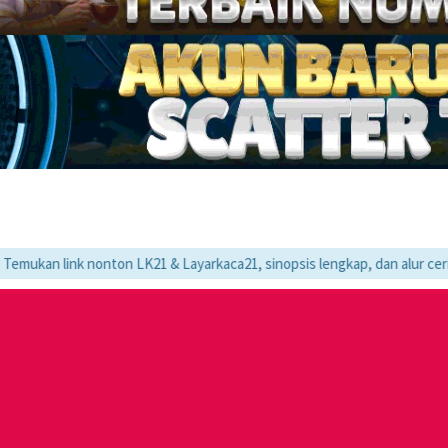
k nonton LK21 & Layarkaca21, sinopsis lengkap, dan alur cerita movie fa