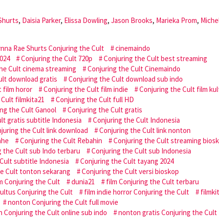
Shurts
,
Daisia Parker
,
Elissa Dowling
,
Jason Brooks
,
Marieka Prom
,
Miche
nna Rae Shurts Conjuring the Cult
cinemaindo
2024
Conjuring the Cult 720p
Conjuring the Cult best streaming
the Cult cinema streaming
Conjuring the Cult Cinemaindo
ult download gratis
Conjuring the Cult download sub indo
 film horor
Conjuring the Cult film indie
Conjuring the Cult film ku
Cult filmkita21
Conjuring the Cult full HD
ng the Cult Ganool
Conjuring the Cult gratis
lt gratis subtitle Indonesia
Conjuring the Cult Indonesia
juring the Cult link download
Conjuring the Cult link nonton
ahe
Conjuring the Cult Rebahin
Conjuring the Cult streaming bios
 the Cult sub Indo terbaru
Conjuring the Cult sub Indonesia
Cult subtitle Indonesia
Conjuring the Cult tayang 2024
he Cult tonton sekarang
Conjuring the Cult versi bioskop
m Conjuring the Cult
dunia21
film Conjuring the Cult terbaru
kultus Conjuring the Cult
film indie horror Conjuring the Cult
filmki
nonton Conjuring the Cult full movie
 Conjuring the Cult online sub indo
nonton gratis Conjuring the Cult