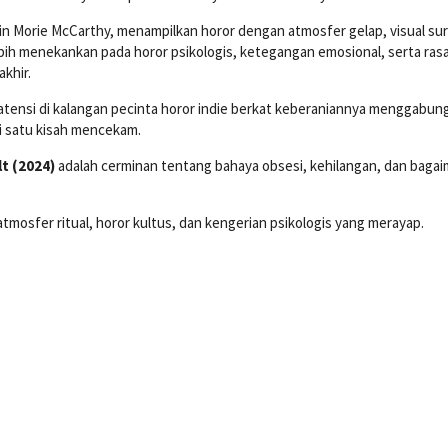
vin Morie McCarthy, menampilkan horor dengan atmosfer gelap, visual su
bih menekankan pada horor psikologis, ketegangan emosional, serta rasa
khir.
t atensi di kalangan pecinta horor indie berkat keberaniannya menggabun
i satu kisah mencekam.
t (2024)
adalah cerminan tentang bahaya obsesi, kehilangan, dan baga
mosfer ritual, horor kultus, dan kengerian psikologis yang merayap.