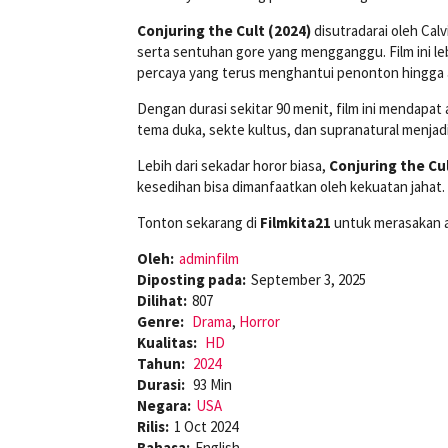
Conjuring the Cult (2024)
disutradarai oleh Cal
serta sentuhan gore yang mengganggu. Film ini le
percaya yang terus menghantui penonton hingga a
Dengan durasi sekitar 90 menit, film ini mendapa
tema duka, sekte kultus, dan supranatural menjad
Lebih dari sekadar horor biasa,
Conjuring the Cul
kesedihan bisa dimanfaatkan oleh kekuatan jahat.
Tonton sekarang di
Filmkita21
untuk merasakan at
Oleh:
adminfilm
Diposting pada:
September 3, 2025
Dilihat:
807
Genre:
Drama
,
Horror
Kualitas:
HD
Tahun:
2024
Durasi:
93 Min
Negara:
USA
Rilis:
1 Oct 2024
Bahasa:
English