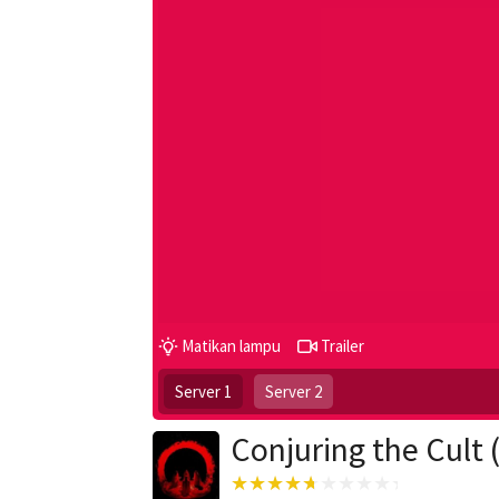
Matikan lampu
Trailer
Server 1
Server 2
Conjuring the Cult 