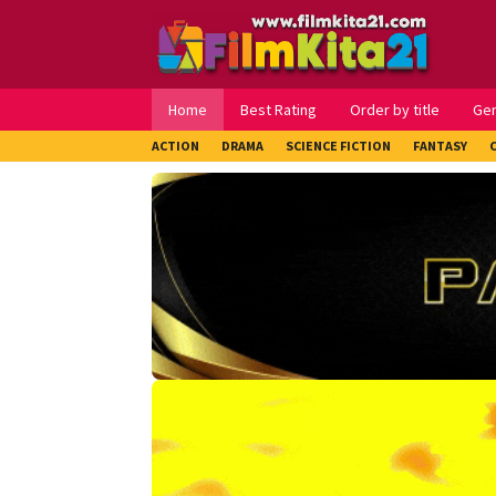
Loncat
ke
konten
Home
Best Rating
Order by title
Ge
ACTION
DRAMA
SCIENCE FICTION
FANTASY