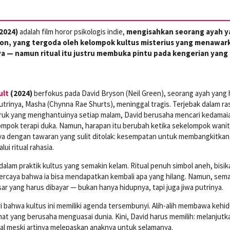
(2024)
adalah film horor psikologis indie,
mengisahkan seorang ayah y
son, yang tergoda oleh kelompok kultus misterius yang menawar
 — namun ritual itu justru membuka pintu pada kengerian yang 
ult
(2024)
berfokus pada David Bryson (Neil Green), seorang ayah yang
rinya, Masha (Chynna Rae Shurts), meninggal tragis. Terjebak dalam ra
uruk yang menghantuinya setiap malam, David berusaha mencari kedamai
mpok terapi duka. Namun, harapan itu berubah ketika sekelompok wani
ya dengan tawaran yang sulit ditolak: kesempatan untuk membangkitkan
lui ritual rahasia.
dalam praktik kultus yang semakin kelam. Ritual penuh simbol aneh, bisik
percaya bahwa ia bisa mendapatkan kembali apa yang hilang. Namun, sem
ar yang harus dibayar — bukan hanya hidupnya, tapi juga jiwa putrinya.
 bahwa kultus ini memiliki agenda tersembunyi. Alih-alih membawa kehi
t yang berusaha menguasai dunia. Kini, David harus memilih: melanjutk
ual meski artinya melepaskan anaknya untuk selamanya.