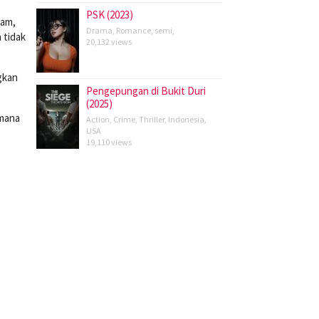
PSK (2023)
ram,
Drama
,
Romance
,
semi
,
 tidak
20,132 views
gkan
Pengepungan di Bukit Duri
(2025)
imana
Action
,
Crime
,
Thriller
,
Indonesia
,
USA
19,110 views