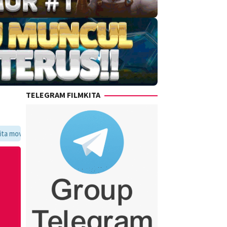
TELEGRAM FILMKITA
voritmu dalam satu tempat yang praktis dan update setiap hari.