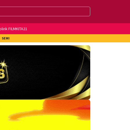
olink FILMKITA21
SEMI