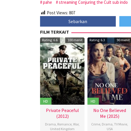
pahe
streaming Conjuring the Cult sub indo
Post Views:
807
Sebarkan
FILM TERKAIT
Rating: 6.6
100 menit
Rating: 6.3
90 menit
HD
HD
Private Peaceful
No One Believed
(2012)
Me (2025)
Drama
,
Romance
,
War
,
Crime
,
Drama
,
TV Movie
,
United Kingdom
USA