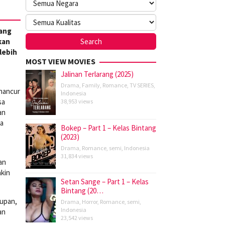
ang
kan
lebih
MOST VIEW MOVIES
Jalinan Terlarang (2025)
Drama
,
Family
,
Romance
,
TV SERIES
,
 hancur
Indonesia
sa
38,953 views
an
ta
Bokep – Part 1 – Kelas Bintang
(2023)
Drama
,
Romance
,
semi
,
Indonesia
31,834 views
an
akin
Setan Sange – Part 1 – Kelas
Bintang (20…
dupan,
Drama
,
Horror
,
Romance
,
semi
,
Indonesia
an
23,542 views