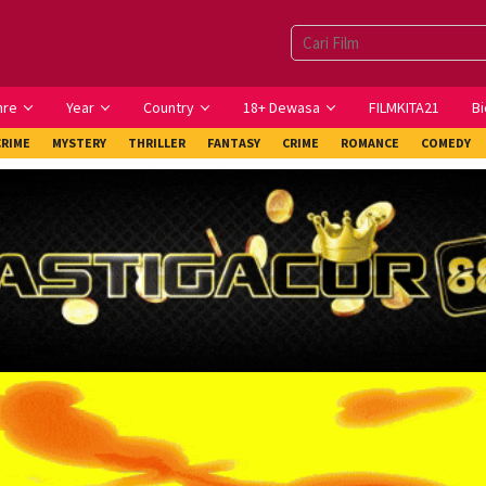
nre
Year
Country
18+ Dewasa
FILMKITA21
Bi
CRIME
MYSTERY
THRILLER
FANTASY
CRIME
ROMANCE
COMEDY