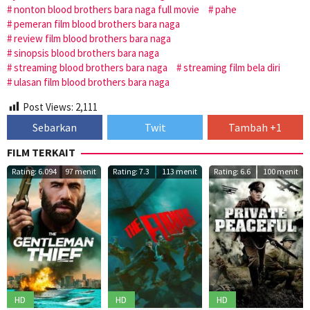
nonton blood brothers bara naga full movie
pahe
pemeran film blood brothers bara naga
review film blood brothers bara naga
sinopsis blood brothers bara naga
streaming blood brothers bara naga
streaming film bela diri
ulasan film blood brothers bara naga
Post Views:
2,111
Sebarkan
Twit
Tambah +1
FILM TERKAIT
Rating: 6.094
97 menit
Rating: 7.3
113 menit
Rating: 6.6
100 menit
HD
HD
HD