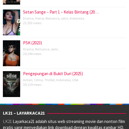
Setan Sange – Part 1 – Kelas Bintang (20…
Drama
,
Horror
,
Romance
,
semi
,
Indonesia
23,553 views
PSK (2023)
Drama
,
Romance
,
semi
,
20,144 views
Pengepungan di Bukit Duri (2025)
Action
,
Crime
,
Thriller
,
Indonesia
,
USA
19,119 views
LK21 – LAYARKACA21
LK21
Layarkaca21 adalah situs web streaming movie dan nonton film
gratis yang menyediakan link download dengan kwalitas gambar HD.