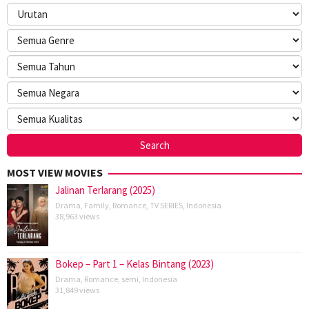
MOST VIEW MOVIES
Jalinan Terlarang (2025)
Drama
,
Family
,
Romance
,
TV SERIES
,
Indonesia
38,963 views
Bokep – Part 1 – Kelas Bintang (2023)
Drama
,
Romance
,
semi
,
Indonesia
31,849 views