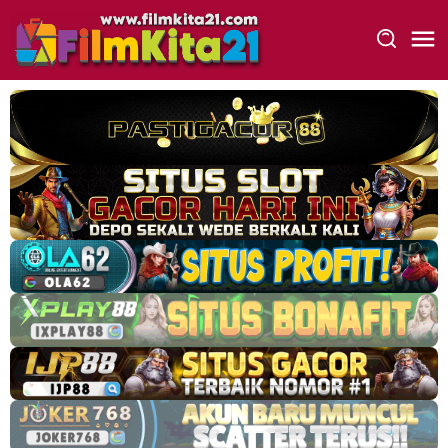
Loncat
ke
konten