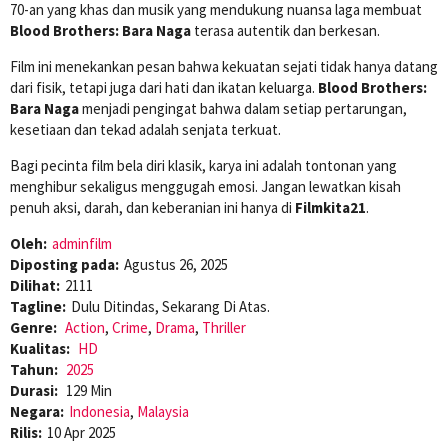
70-an yang khas dan musik yang mendukung nuansa laga membuat
Blood Brothers: Bara Naga
terasa autentik dan berkesan.
Film ini menekankan pesan bahwa kekuatan sejati tidak hanya datang
dari fisik, tetapi juga dari hati dan ikatan keluarga.
Blood Brothers:
Bara Naga
menjadi pengingat bahwa dalam setiap pertarungan,
kesetiaan dan tekad adalah senjata terkuat.
Bagi pecinta film bela diri klasik, karya ini adalah tontonan yang
menghibur sekaligus menggugah emosi. Jangan lewatkan kisah
penuh aksi, darah, dan keberanian ini hanya di
Filmkita21
.
Oleh:
adminfilm
Diposting pada:
Agustus 26, 2025
Dilihat:
2111
Tagline:
Dulu Ditindas, Sekarang Di Atas.
Genre:
Action
,
Crime
,
Drama
,
Thriller
Kualitas:
HD
Tahun:
2025
Durasi:
129 Min
Negara:
Indonesia
,
Malaysia
Rilis:
10 Apr 2025