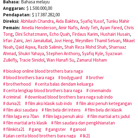
Bahasa:
Bahasa melayu
Anggaran:
$ 1.500.000,00
Pendapatan:
$ 17.387.282,00
Direksi:
Abhilash Chandra
,
Aida Bakhra
,
Syafiq Yusof
,
Tunku Mahir
Pemain:
Amelia Henderson
,
Amir Nafis
,
Andy Teh
,
Ayam Fared
,
Chris
Tong
,
Dini Schatzmann
,
Echo Quah
,
Firdaus Karim
,
Hushairi Husain
,
Irfan Zaini
,
Jeri Jamalullail
,
Jovi Heng
,
Meynillen Thamil Selvan
,
Mikael
Noah
,
Qaid Aqwa
,
Razib Salimin
,
Shah Reza Mohd Shah
,
Sharnaaz
Ahmad
,
Shukri Yahaya
,
Stephen Anthony
,
Syafiq Kyle
,
Syazwan
Zulkifly
,
Tracie Sinidol
,
Wan Hanafi Su
,
Zamarul Hisham
bioskop online blood brothers bara naga
blood brothers bara naga
bodyguard
brother
brotherhood
cerita balas dendam keluarga
cerita lengkap blood brothers bara naga
cinemaindo
criminal
download blood brothers bara naga sub indo
dunia21
film aksi klasik sub indo
film aksi penuh ketegangan
film aksi saudara
film bela diri intens
film bela diri klasik
film laga era 70an
film laga penuh aksi
film martial arts jadul
film martial arts klasik
film saudara dan pengkhianatan
filmkita21
gang
gangster
ganool
jalan cerita blood brothers bara naga
lk21