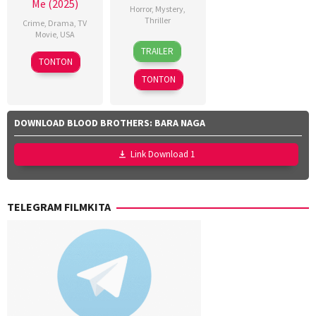
Me (2025)
Horror
,
Mystery
,
Thriller
Crime
,
Drama
,
TV
Movie
,
USA
14
Chad
TRAILER
21
Dave
Nov
Bishoff
TONTON
Sep
Thomas
2024
TONTON
2025
DOWNLOAD BLOOD BROTHERS: BARA NAGA
Link Download 1
TELEGRAM FILMKITA