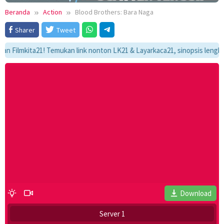
Beranda
Action
Blood Brothers: Bara Naga
Sharer
Tweet
mkita21! Temukan link nonton LK21 & Layarkaca21, sinopsis lengkap, dan
Download
Server 1