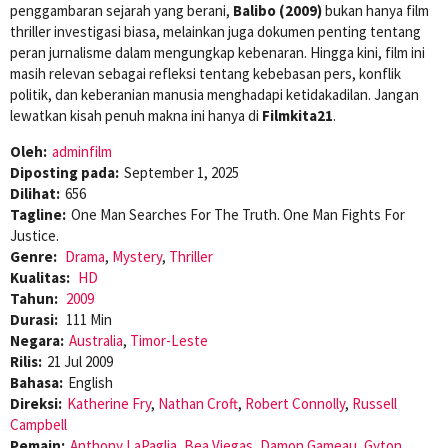
penggambaran sejarah yang berani,
Balibo (2009)
bukan hanya film
thriller investigasi biasa, melainkan juga dokumen penting tentang
peran jurnalisme dalam mengungkap kebenaran. Hingga kini, film ini
masih relevan sebagai refleksi tentang kebebasan pers, konflik
politik, dan keberanian manusia menghadapi ketidakadilan. Jangan
lewatkan kisah penuh makna ini hanya di
Filmkita21
.
Oleh:
adminfilm
Diposting pada:
September 1, 2025
Dilihat:
656
Tagline:
One Man Searches For The Truth. One Man Fights For
Justice.
Genre:
Drama
,
Mystery
,
Thriller
Kualitas:
HD
Tahun:
2009
Durasi:
111 Min
Negara:
Australia
,
Timor-Leste
Rilis:
21 Jul 2009
Bahasa:
English
Direksi:
Katherine Fry
,
Nathan Croft
,
Robert Connolly
,
Russell
Campbell
Pemain:
Anthony LaPaglia
,
Bea Viegas
,
Damon Gameau
,
Gyton