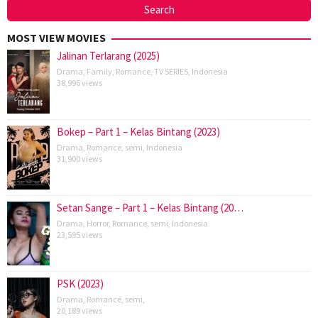
MOST VIEW MOVIES
Jalinan Terlarang (2025)
Drama
,
Family
,
Romance
,
TV SERIES
,
Indonesia
38,996 views
Bokep – Part 1 – Kelas Bintang (2023)
Drama
,
Romance
,
semi
,
Indonesia
31,900 views
Setan Sange – Part 1 – Kelas Bintang (20…
Drama
,
Horror
,
Romance
,
semi
,
Indonesia
23,595 views
PSK (2023)
Drama
,
Romance
,
semi
,
20,189 views