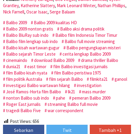
Grantley
,
Katherine Slattery
,
Mark Leonard Winter
,
Nathan Phillips
,
Nick Farnell
,
Oscar Isaac
,
Serge Balaam
Balibo 2009
Balibo 2009 kualitas HD
Balibo 2009 nonton gratis
Balibo aksi drama politik
Balibo BluRay sub indo
Balibo film Indonesia Timor Timur
Balibo film lengkap sub indo
Balibo full movie streaming
Balibo kisah wartawan gugur
Balibo pengungkapan misteri
Balibo sejarah Timor Leste
cerita lengkap Balibo 2009
cinemaindo
download Balibo 2009
drama thriller Balibo
dunia21
east timor
film Balibo investigasi jurnalis
film Balibo kisah nyata
film Balibo peristiwa 1975
film politik Australia
film sejarah Balibo
filmkita21
ganool
investigasi Balibo wartawan hilang
investigation
José Ramos-Horta film Balibo
lk21
mass murder
nonton Balibo sub indo
pahe
pemeran Balibo 2009
Roger East jurnalis
streaming Balibo full movie
tragedi Balibo Five
war correspondent
Post Views:
656
Sebarkan
Twit
Tambah +1