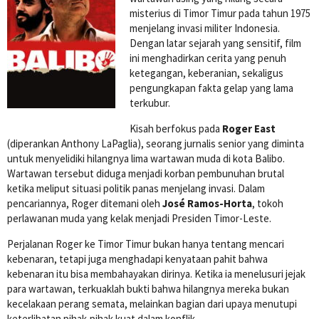
misterius di Timor Timur pada tahun 1975
menjelang invasi militer Indonesia.
Dengan latar sejarah yang sensitif, film
ini menghadirkan cerita yang penuh
ketegangan, keberanian, sekaligus
pengungkapan fakta gelap yang lama
terkubur.
Kisah berfokus pada
Roger East
(diperankan Anthony LaPaglia), seorang jurnalis senior yang diminta
untuk menyelidiki hilangnya lima wartawan muda di kota Balibo.
Wartawan tersebut diduga menjadi korban pembunuhan brutal
ketika meliput situasi politik panas menjelang invasi. Dalam
pencariannya, Roger ditemani oleh
José Ramos-Horta
, tokoh
perlawanan muda yang kelak menjadi Presiden Timor-Leste.
Perjalanan Roger ke Timor Timur bukan hanya tentang mencari
kebenaran, tetapi juga menghadapi kenyataan pahit bahwa
kebenaran itu bisa membahayakan dirinya. Ketika ia menelusuri jejak
para wartawan, terkuaklah bukti bahwa hilangnya mereka bukan
kecelakaan perang semata, melainkan bagian dari upaya menutupi
keterlibatan pihak-pihak kuat dalam konflik.