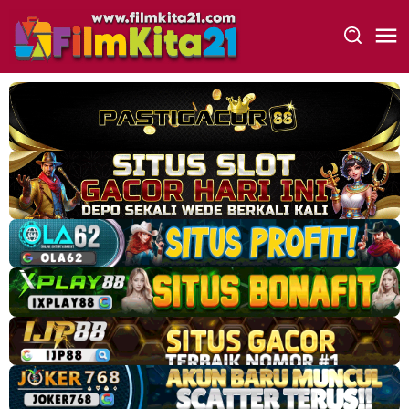
Loncat
ke
konten