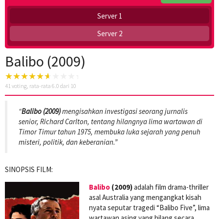
Server 1
Server 2
Balibo (2009)
41
voting, rata-rata
6.0
dari 10
“
Balibo (2009)
mengisahkan investigasi seorang jurnalis
senior, Richard Carlton, tentang hilangnya lima wartawan di
Timor Timur tahun 1975, membuka luka sejarah yang penuh
misteri, politik, dan keberanian.”
SINOPSIS FILM:
Balibo
(2009)
adalah film drama-thriller
asal Australia yang mengangkat kisah
nyata seputar tragedi “Balibo Five”, lima
wartawan asing yang hilang secara