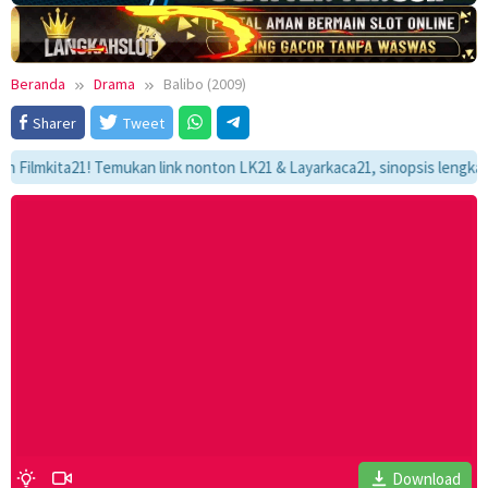
Beranda
Drama
Balibo (2009)
Sharer
Tweet
kita21! Temukan link nonton LK21 & Layarkaca21, sinopsis lengkap, dan 
Download