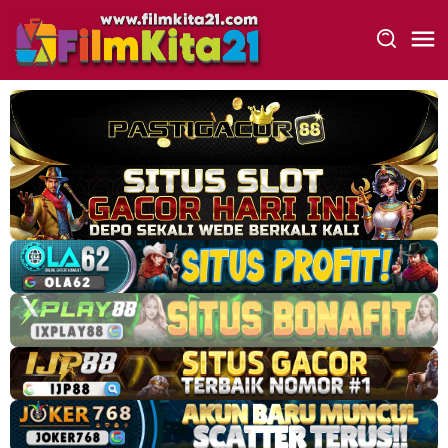
Loncat
ke
konten