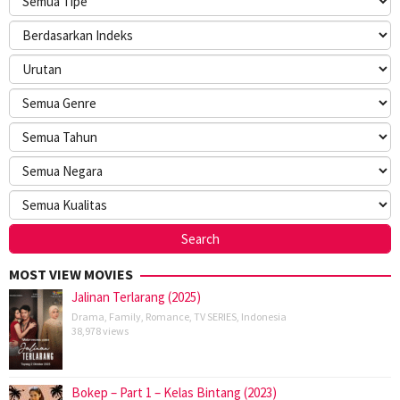
MOST VIEW MOVIES
Jalinan Terlarang (2025)
Drama
,
Family
,
Romance
,
TV SERIES
,
Indonesia
38,978 views
Bokep – Part 1 – Kelas Bintang (2023)