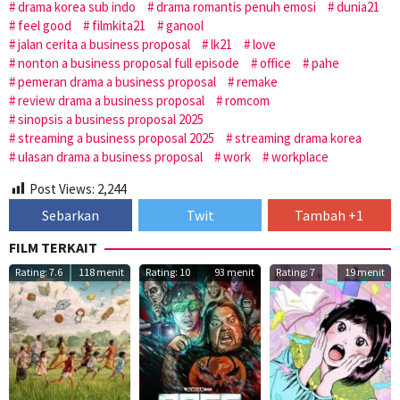
drama korea sub indo
drama romantis penuh emosi
dunia21
feel good
filmkita21
ganool
jalan cerita a business proposal
lk21
love
nonton a business proposal full episode
office
pahe
pemeran drama a business proposal
remake
review drama a business proposal
romcom
sinopsis a business proposal 2025
streaming a business proposal 2025
streaming drama korea
ulasan drama a business proposal
work
workplace
Post Views:
2,244
Sebarkan
Twit
Tambah +1
FILM TERKAIT
Rating: 7.6
118 menit
Rating: 10
93 menit
Rating: 7
19 menit