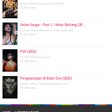
Drama
,
Romance
,
semi
,
Indonesia
31,875 views
Setan Sange – Part 1 – Kelas Bintang (20…
Drama
,
Horror
,
Romance
,
semi
,
Indonesia
23,572 views
PSK (2023)
Drama
,
Romance
,
semi
,
20,163 views
Pengepungan di Bukit Duri (2025)
Action
,
Crime
,
Thriller
,
Indonesia
,
USA
19,136 views