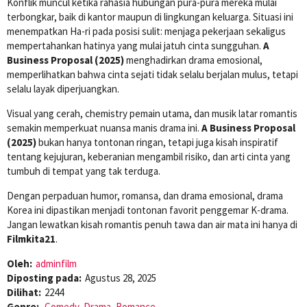
Konflik muncul ketika rahasia hubungan pura-pura mereka mulai
terbongkar, baik di kantor maupun di lingkungan keluarga. Situasi ini
menempatkan Ha-ri pada posisi sulit: menjaga pekerjaan sekaligus
mempertahankan hatinya yang mulai jatuh cinta sungguhan.
A
Business Proposal (2025)
menghadirkan drama emosional,
memperlihatkan bahwa cinta sejati tidak selalu berjalan mulus, tetapi
selalu layak diperjuangkan.
Visual yang cerah, chemistry pemain utama, dan musik latar romantis
semakin memperkuat nuansa manis drama ini.
A Business Proposal
(2025)
bukan hanya tontonan ringan, tetapi juga kisah inspiratif
tentang kejujuran, keberanian mengambil risiko, dan arti cinta yang
tumbuh di tempat yang tak terduga.
Dengan perpaduan humor, romansa, dan drama emosional, drama
Korea ini dipastikan menjadi tontonan favorit penggemar K-drama.
Jangan lewatkan kisah romantis penuh tawa dan air mata ini hanya di
Filmkita21
.
Oleh:
adminfilm
Diposting pada:
Agustus 28, 2025
Dilihat:
2244
Genre:
Comedy
,
Drama
,
Romance