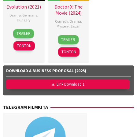
Evolution (2021)
Doctor X: The
Movie (2024)
Drama
,
Germany
,
Hungary
Comedy
,
Drama
,
Mystery
,
Japan
1
Kornél
TRAILER
6
Naoki
Aug
Mundruczó
TRAILER
Dec
Tamura
2021
TONTON
2024
TONTON
DOWNLOAD A BUSINESS PROPOSAL (2025)
Link Download 1
TELEGRAM FILMKITA