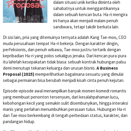
dalam situasi unik ketika diminta oleh
sahabatnya untuk menggantikannya
dalam sebuah kencan buta. Ha-ri mengira
ini hanya akan menjadi malam penuh
sandiwara, tetapi takdir berkata lain.
Di sisi lain, pria yang ditemuinya ternyata adalah Kang Tae-moo, CEO
muda perusahaan tempat Ha-ri bekerja. Dengan karakter dingin,
perfeksionis, dan penuh wibawa, Tae-moo justru tertarik dengan
kepribadian Ha-ri yang polos sekaligus jenaka. Dari kencan pura-pura
itu lahirlah kesepakatan tidak biasa: sebuah kontrak hubungan palsu
demi menutupi tekanan keluarga dan urusan bisnis.
A Business
Proposal (2025)
memperlihatkan bagaimana sesuatu yang dimulai
sebagai permainan bisa berubah menjadi kisah cinta penuh kejutan.
Episode-episode awal menampilkan banyak momen komedi romantis
yang membuat penonton tersenyum, dari kesalahpahaman lucu,
kebohongan kecil yang semakin sulit disembunyikan, hingga interaksi
manis yang perlahan menumbuhkan perasaan tulus. Hubungan Ha-ri
dan Tae-moo berkembang di tengah perbedaan status, karakter, dan
pandangan hidup.