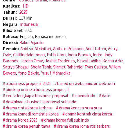
Kualitas:
HD
Tahun:
2025
Durasi:
117 Min
Negara:
Indonesia
Rilis:
6 Feb 2025
Bahasa:
English, Bahasa indonesia
Direksi:
Rako Prijanto
Pemain:
Abidzar Al-Ghifari
,
Ardhito Pramono
,
Ariel Tatum
,
Astry
Ovie
,
Caitlin Halderman
,
Fatih Unru
,
Indra Birowo
,
Indro
,
Indy
Barends
,
Jordan Omar
,
Joshia Frederico
,
Kawai Labiba
,
Keanu Azka
,
Satrya Ghozali
,
Sheila Tohir
,
Slamet Rahardjo
,
Tyas Callista
,
Willem
Bevers
,
Yono Bakrie
,
Yusuf Mahardika
a business proposal 2025
based on webcomic or webtoon
bioskop online a business proposal
cerita lengkap a business proposal
cinemaindo
date
download a business proposal sub indo
drama cinta korea terbaru
drama kencan pura pura
drama komedi romantis korea
drama kontrak cinta korea
drama Korea 2025
drama korea full sub indo
drama korea penuh tawa
drama korea romantis terbaru