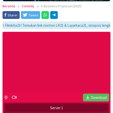
Beranda
Comedy
A Business Proposal (2025)
Sharer
Tweet
kita21! Temukan link nonton LK21 & Layarkaca21, sinopsis lengkap, dan 
Download
Server 1