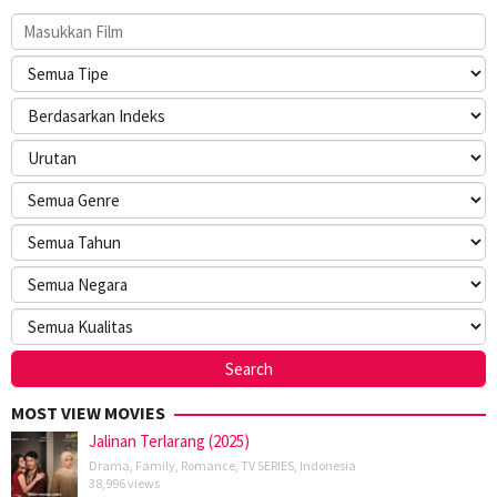
MOST VIEW MOVIES
Jalinan Terlarang (2025)
Drama
,
Family
,
Romance
,
TV SERIES
,
Indonesia
38,996 views