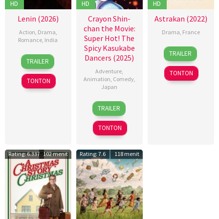
HD
HD
HD
Lenin (2026)
Crayon Shin-
Astrakan (2022)
chan the Movie:
Action
,
Drama
,
Drama
,
France
Super Hot! The
Romance
,
India
Spicy Kasukabe
20
David
TRAILER
10
Kalyan
Dancers (2025)
Oct
Depessevill
TRAILER
Jul
Sreenivas
,
2022
Johan
Adventure
,
TONTON
2026
Murali
Gayraud
,
Animation
,
Comedy
,
TONTON
Kishor
Japan
Julie
Abburu
,
Chojnacki
8
Masakazu
Rambabu
TRAILER
Aug
Hashimoto
Kongarapi
2025
TONTON
Rating: 6.337
102 menit
Rating: 7.6
118 menit