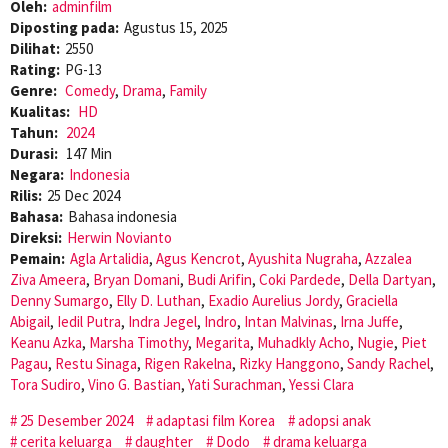
Oleh:
adminfilm
Diposting pada:
Agustus 15, 2025
Dilihat:
2550
Rating:
PG-13
Genre:
Comedy
,
Drama
,
Family
Kualitas:
HD
Tahun:
2024
Durasi:
147 Min
Negara:
Indonesia
Rilis:
25 Dec 2024
Bahasa:
Bahasa indonesia
Direksi:
Herwin Novianto
Pemain:
Agla Artalidia
,
Agus Kencrot
,
Ayushita Nugraha
,
Azzalea
Ziva Ameera
,
Bryan Domani
,
Budi Arifin
,
Coki Pardede
,
Della Dartyan
,
Denny Sumargo
,
Elly D. Luthan
,
Exadio Aurelius Jordy
,
Graciella
Abigail
,
Iedil Putra
,
Indra Jegel
,
Indro
,
Intan Malvinas
,
Irna Juffe
,
Keanu Azka
,
Marsha Timothy
,
Megarita
,
Muhadkly Acho
,
Nugie
,
Piet
Pagau
,
Restu Sinaga
,
Rigen Rakelna
,
Rizky Hanggono
,
Sandy Rachel
,
Tora Sudiro
,
Vino G. Bastian
,
Yati Surachman
,
Yessi Clara
25 Desember 2024
adaptasi film Korea
adopsi anak
cerita keluarga
daughter
Dodo
drama keluarga