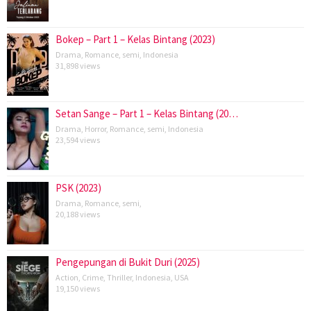
Bokep – Part 1 – Kelas Bintang (2023)
Drama
,
Romance
,
semi
,
Indonesia
31,898 views
Setan Sange – Part 1 – Kelas Bintang (20…
Drama
,
Horror
,
Romance
,
semi
,
Indonesia
23,594 views
PSK (2023)
Drama
,
Romance
,
semi
,
20,188 views
Pengepungan di Bukit Duri (2025)
Action
,
Crime
,
Thriller
,
Indonesia
,
USA
19,150 views