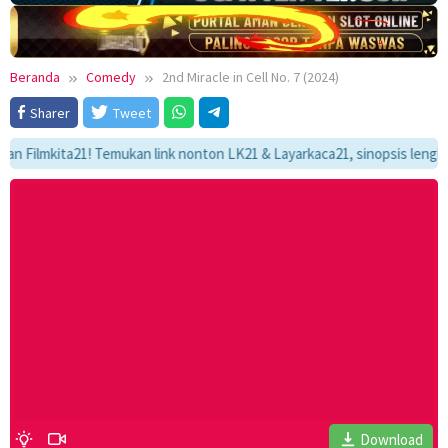
Beranda
Comedy
2nd Miracle in Cell No. 7 (2024)
Sharer
Tweet
lmkita21! Temukan link nonton LK21 & Layarkaca21, sinopsis lengkap, da
Download