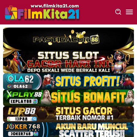
Loncat
ke
konten