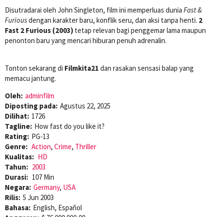
Disutradarai oleh John Singleton, film ini memperluas dunia
Fast &
Furious
dengan karakter baru, konflik seru, dan aksi tanpa henti.
2
Fast 2 Furious (2003)
tetap relevan bagi penggemar lama maupun
penonton baru yang mencari hiburan penuh adrenalin.
Tonton sekarang di
Filmkita21
dan rasakan sensasi balap yang
memacu jantung.
Oleh:
adminfilm
Diposting pada:
Agustus 22, 2025
Dilihat:
1726
Tagline:
How fast do you like it?
Rating:
PG-13
Genre:
Action
,
Crime
,
Thriller
Kualitas:
HD
Tahun:
2003
Durasi:
107 Min
Negara:
Germany
,
USA
Rilis:
5 Jun 2003
Bahasa:
English, Español