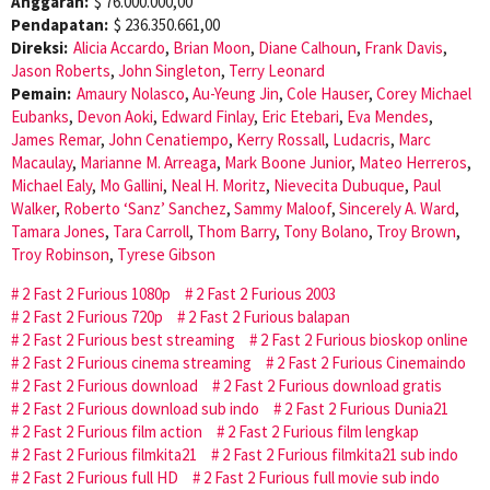
Anggaran:
$ 76.000.000,00
Pendapatan:
$ 236.350.661,00
Direksi:
Alicia Accardo
,
Brian Moon
,
Diane Calhoun
,
Frank Davis
,
Jason Roberts
,
John Singleton
,
Terry Leonard
Pemain:
Amaury Nolasco
,
Au-Yeung Jin
,
Cole Hauser
,
Corey Michael
Eubanks
,
Devon Aoki
,
Edward Finlay
,
Eric Etebari
,
Eva Mendes
,
James Remar
,
John Cenatiempo
,
Kerry Rossall
,
Ludacris
,
Marc
Macaulay
,
Marianne M. Arreaga
,
Mark Boone Junior
,
Mateo Herreros
,
Michael Ealy
,
Mo Gallini
,
Neal H. Moritz
,
Nievecita Dubuque
,
Paul
Walker
,
Roberto ‘Sanz’ Sanchez
,
Sammy Maloof
,
Sincerely A. Ward
,
Tamara Jones
,
Tara Carroll
,
Thom Barry
,
Tony Bolano
,
Troy Brown
,
Troy Robinson
,
Tyrese Gibson
2 Fast 2 Furious 1080p
2 Fast 2 Furious 2003
2 Fast 2 Furious 720p
2 Fast 2 Furious balapan
2 Fast 2 Furious best streaming
2 Fast 2 Furious bioskop online
2 Fast 2 Furious cinema streaming
2 Fast 2 Furious Cinemaindo
2 Fast 2 Furious download
2 Fast 2 Furious download gratis
2 Fast 2 Furious download sub indo
2 Fast 2 Furious Dunia21
2 Fast 2 Furious film action
2 Fast 2 Furious film lengkap
2 Fast 2 Furious filmkita21
2 Fast 2 Furious filmkita21 sub indo
2 Fast 2 Furious full HD
2 Fast 2 Furious full movie sub indo