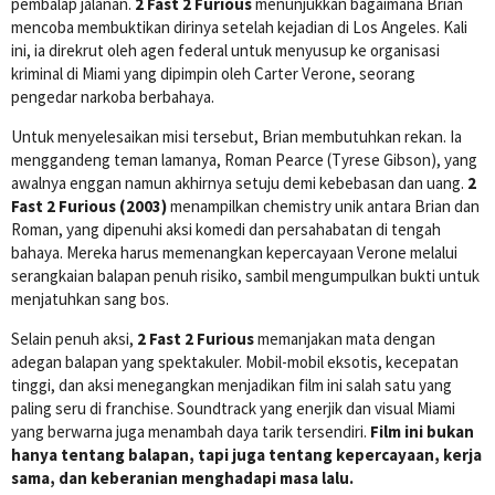
pembalap jalanan.
2 Fast 2 Furious
menunjukkan bagaimana Brian
mencoba membuktikan dirinya setelah kejadian di Los Angeles. Kali
ini, ia direkrut oleh agen federal untuk menyusup ke organisasi
kriminal di Miami yang dipimpin oleh Carter Verone, seorang
pengedar narkoba berbahaya.
Untuk menyelesaikan misi tersebut, Brian membutuhkan rekan. Ia
menggandeng teman lamanya, Roman Pearce (Tyrese Gibson), yang
awalnya enggan namun akhirnya setuju demi kebebasan dan uang.
2
Fast 2 Furious (2003)
menampilkan chemistry unik antara Brian dan
Roman, yang dipenuhi aksi komedi dan persahabatan di tengah
bahaya. Mereka harus memenangkan kepercayaan Verone melalui
serangkaian balapan penuh risiko, sambil mengumpulkan bukti untuk
menjatuhkan sang bos.
Selain penuh aksi,
2 Fast 2 Furious
memanjakan mata dengan
adegan balapan yang spektakuler. Mobil-mobil eksotis, kecepatan
tinggi, dan aksi menegangkan menjadikan film ini salah satu yang
paling seru di franchise. Soundtrack yang enerjik dan visual Miami
yang berwarna juga menambah daya tarik tersendiri.
Film ini bukan
hanya tentang balapan, tapi juga tentang kepercayaan, kerja
sama, dan keberanian menghadapi masa lalu.