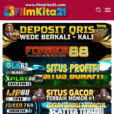
Loncat
ke
konten