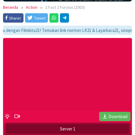
Beranda
Action
2 Fast 2 Furious (2003)
Sharer
Tweet
gan Filmkita21! Temukan link nonton LK21 & Layarkaca21, sinopsis lengk
Download
Server 1