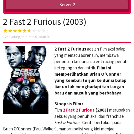
Server 2
2 Fast 2 Furious (2003)
7762
voting, rata-rata
6.0
dari 10
2 Fast 2 Furious
adalah film aksi balap
yang memacu adrenalin, membawa
penonton ke dunia street racing penuh
ketegangan dan intrik.
Film ini
memperlihatkan Brian O’Conner
yang kembali terjun ke dunia balap
liar untuk menghadapi tantangan
baru dan musuh yang berbahaya.
Sinopsis Film :
Film
2 Fast 2 Furious
(2003)
merupakan
sekuel yang penuh aksi dari franchise
Fast & Furious
. Cerita berfokus pada
Brian O’Conner (Paul Walker), mantan polisi yang kini menjadi