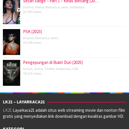
Setan Sange – Part 1 – Kelas Bintang (20…
Drama
,
Horror
,
Romance
,
semi
,
Indonesia
23,555 views
PSK (2023)
Drama
,
Romance
,
semi
,
20,145 views
Pengepungan di Bukit Duri (2025)
Action
,
Crime
,
Thriller
,
Indonesia
,
USA
19,121 views
LK21 – LAYARKACA21
LK21
Layarkaca21 adalah situs web streaming movie dan nonton film
gratis yang menyediakan link download dengan kwalitas gambar HD.
KATEGORI