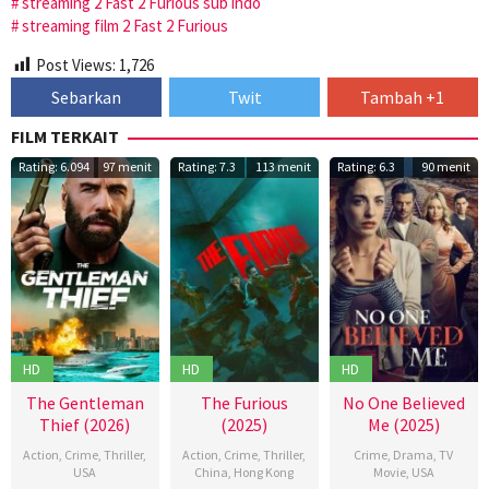
streaming 2 Fast 2 Furious sub indo
streaming film 2 Fast 2 Furious
Post Views:
1,726
Sebarkan
Twit
Tambah +1
FILM TERKAIT
Rating: 6.094
97 menit
Rating: 7.3
113 menit
Rating: 6.3
90 menit
HD
HD
HD
The Gentleman
The Furious
No One Believed
Thief (2026)
(2025)
Me (2025)
Action
,
Crime
,
Thriller
,
Action
,
Crime
,
Thriller
,
Crime
,
Drama
,
TV
USA
China
,
Hong Kong
Movie
,
USA