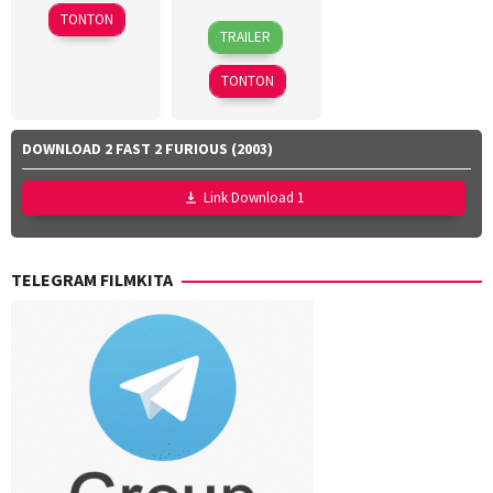
2024
TONTON
18
Azhar
TRAILER
Mar
Kinoi
2026
Lubis
,
TONTON
Hollynov
Renafia
,
Mutia
DOWNLOAD 2 FAST 2 FURIOUS (2003)
Effendi
,
Nurul
Link Download 1
Ravika
TELEGRAM FILMKITA