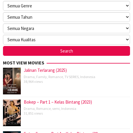
MOST VIEW MOVIES
Jalinan Terlarang (2025)
Drama
,
Family
,
Romance
,
TV SERIES
,
Indonesia
38,964 views
Bokep – Part 1 – Kelas Bintang (2023)
Drama
,
Romance
,
semi
,
Indonesia
31,851 views