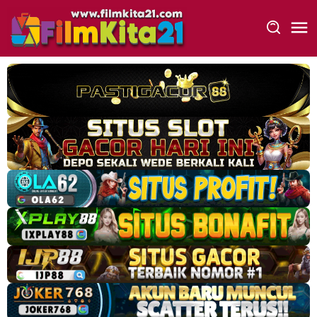
Loncat
ke
konten