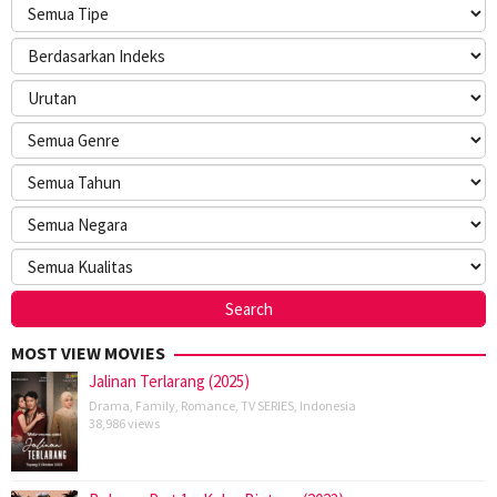
MOST VIEW MOVIES
Jalinan Terlarang (2025)
Drama
,
Family
,
Romance
,
TV SERIES
,
Indonesia
38,986 views