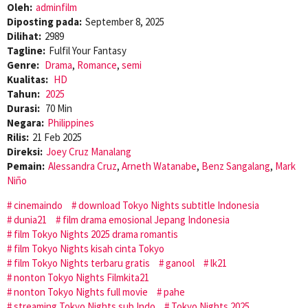
Oleh:
adminfilm
Diposting pada:
September 8, 2025
Dilihat:
2989
Tagline:
Fulfil Your Fantasy
Genre:
Drama
,
Romance
,
semi
Kualitas:
HD
Tahun:
2025
Durasi:
70 Min
Negara:
Philippines
Rilis:
21 Feb 2025
Direksi:
Joey Cruz Manalang
Pemain:
Alessandra Cruz
,
Arneth Watanabe
,
Benz Sangalang
,
Mark
Niño
cinemaindo
download Tokyo Nights subtitle Indonesia
dunia21
film drama emosional Jepang Indonesia
film Tokyo Nights 2025 drama romantis
film Tokyo Nights kisah cinta Tokyo
film Tokyo Nights terbaru gratis
ganool
lk21
nonton Tokyo Nights Filmkita21
nonton Tokyo Nights full movie
pahe
streaming Tokyo Nights sub Indo
Tokyo Nights 2025