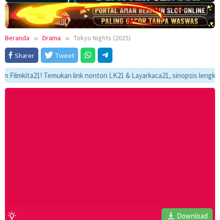
Beranda
Drama
Tokyo Nights (2025)
Sharer
Tweet
mkita21! Temukan link nonton LK21 & Layarkaca21, sinopsis lengkap, dan 
Download