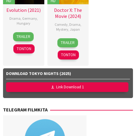
HD
HD
Evolution (2021)
Doctor X: The
Movie (2024)
Drama
,
Germany
,
Hungary
Comedy
,
Drama
,
Mystery
,
Japan
1
Kornél
TRAILER
6
Naoki
Aug
Mundruczó
TRAILER
Dec
Tamura
2021
TONTON
2024
TONTON
DOWNLOAD TOKYO NIGHTS (2025)
Link Download 1
TELEGRAM FILMKITA