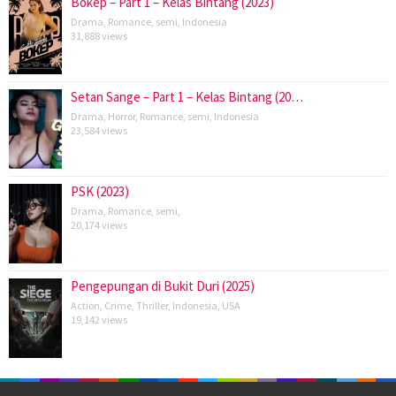
Bokep – Part 1 – Kelas Bintang (2023)
Drama
,
Romance
,
semi
,
Indonesia
31,888 views
Setan Sange – Part 1 – Kelas Bintang (20…
Drama
,
Horror
,
Romance
,
semi
,
Indonesia
23,584 views
PSK (2023)
Drama
,
Romance
,
semi
,
20,174 views
Pengepungan di Bukit Duri (2025)
Action
,
Crime
,
Thriller
,
Indonesia
,
USA
19,142 views