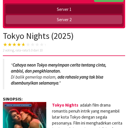
Server 1
Server 2
Tokyo Nights (2025)
2
voting, rata-rata
5.0
dari 10
“
Cahaya neon Tokyo menyimpan cerita tentang cinta,
ambisi, dan pengkhianatan.
Di balik gemerlap malam,
ada rahasia yang tak bisa
disembunyikan selamanya
.”
SINOPSIS:
Tokyo Nights
adalah film drama
romantis penuh intrik yang mengambil
latar kota Tokyo dengan segala
pesonanya. Film ini menghadirkan cerita