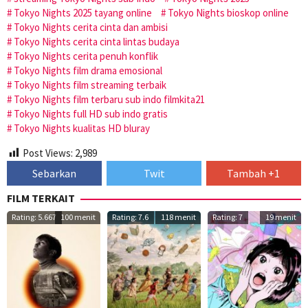
Tokyo Nights 2025 tayang online
Tokyo Nights bioskop online
Tokyo Nights cerita cinta dan ambisi
Tokyo Nights cerita cinta lintas budaya
Tokyo Nights cerita penuh konflik
Tokyo Nights film drama emosional
Tokyo Nights film streaming terbaik
Tokyo Nights film terbaru sub indo filmkita21
Tokyo Nights full HD sub indo gratis
Tokyo Nights kualitas HD bluray
Post Views:
2,989
Sebarkan
Twit
Tambah +1
FILM TERKAIT
Rating: 5.667
100 menit
Rating: 7.6
118 menit
Rating: 7
19 menit