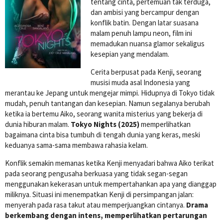
tentang cinta, pertemuan tak terduga,
dan ambisi yang bercampur dengan
konflik batin. Dengan latar suasana
malam penuh lampu neon, film ini
memadukan nuansa glamor sekaligus
kesepian yang mendalam.
Cerita berpusat pada Kenji, seorang
musisi muda asal Indonesia yang
merantau ke Jepang untuk mengejar mimpi. Hidupnya di Tokyo tidak
mudah, penuh tantangan dan kesepian. Namun segalanya berubah
ketika ia bertemu Aiko, seorang wanita misterius yang bekerja di
dunia hiburan malam.
Tokyo Nights (2025)
memperlihatkan
bagaimana cinta bisa tumbuh di tengah dunia yang keras, meski
keduanya sama-sama membawa rahasia kelam.
Konflik semakin memanas ketika Kenji menyadari bahwa Aiko terikat
pada seorang pengusaha berkuasa yang tidak segan-segan
menggunakan kekerasan untuk mempertahankan apa yang dianggap
miliknya. Situasi ini menempatkan Kenji di persimpangan jalan:
menyerah pada rasa takut atau memperjuangkan cintanya.
Drama
berkembang dengan intens, memperlihatkan pertarungan