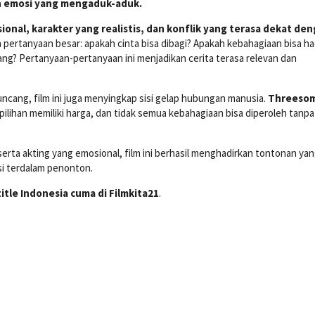
an emosi yang mengaduk-aduk.
onal, karakter yang realistis, dan konflik yang terasa dekat de
pertanyaan besar: apakah cinta bisa dibagi? Apakah kebahagiaan bisa ha
ang? Pertanyaan-pertanyaan ini menjadikan cerita terasa relevan dan
cang, film ini juga menyingkap sisi gelap hubungan manusia.
Threeso
lihan memiliki harga, dan tidak semua kebahagiaan bisa diperoleh tanpa
 serta akting yang emosional, film ini berhasil menghadirkan tontonan ya
si terdalam penonton.
itle Indonesia cuma di Filmkita21
.