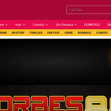
nre
Year
Country
18+ Dewasa
FILMKITA21
Bi
CRIME
MYSTERY
THRILLER
FANTASY
CRIME
ROMANCE
COMEDY