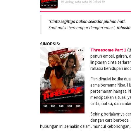
10
voting, rata-rata
10.0
dari 10
“
Cinta segitiga bukan sekadar pilihan hati.
Saat nafsu bercampur dengan emosi,
rahasia
SINOPSIS:
Threesome Part 1
(2
penuh emosi, gairah, d
lingkaran cinta terla
rahasia kehidupan mod
Film dimulai ketika du
sama bernama Nisa. H
pertemanan hangat. N
menciptakan situasi ya
cinta, nafsu, dan amb
Seiring berjalannya ce
dengan cara berbeda.
hubungan ini semakin dalam, muncul kebohongan,