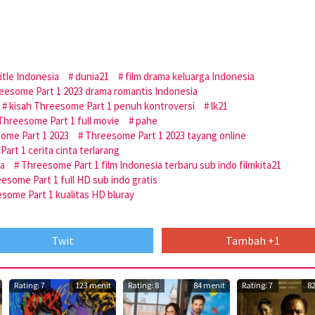
tle Indonesia
dunia21
film drama keluarga Indonesia
reesome Part 1 2023 drama romantis Indonesia
kisah Threesome Part 1 penuh kontroversi
lk21
hreesome Part 1 full movie
pahe
ome Part 1 2023
Threesome Part 1 2023 tayang online
art 1 cerita cinta terlarang
ia
Threesome Part 1 film Indonesia terbaru sub indo filmkita21
esome Part 1 full HD sub indo gratis
some Part 1 kualitas HD bluray
Twit
Tambah +1
Rating: 7
123 menit
Rating: 8
84 menit
Rating: 7
8