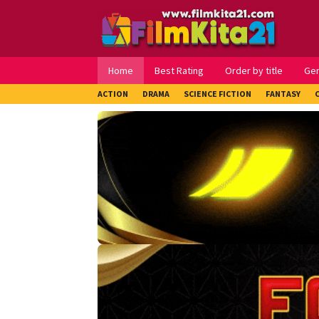
Loncat
ke
konten
Home
Best Rating
Order by title
Ge
ACTION
DRAMA
SCIENCE FICTION
FANTASY