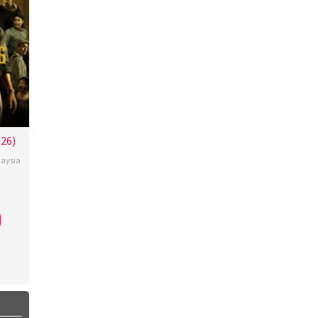
026)
aysia
nna
t
,
,
an