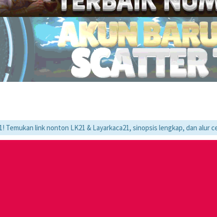
k nonton LK21 & Layarkaca21, sinopsis lengkap, dan alur cerita movie f