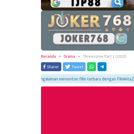
Beranda
Drama
Threesome Part 1 (2023)
Sharer
Tweet
ikmati pengalaman menonton film terbaru dengan Filmkita21! Temukan lin