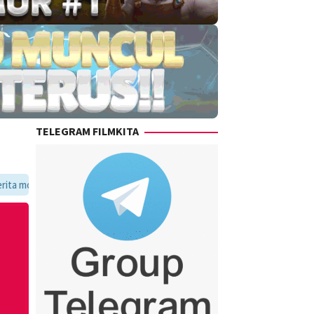
TELEGRAM FILMKITA
avoritmu dalam satu tempat yang praktis dan update setiap hari.