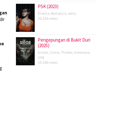
PSK (2023)
ngan
Drama
,
Romance
,
semi
,
20,126 views
dir
Pengepungan di Bukit Duri
me
(2025)
Action
,
Crime
,
Thriller
,
Indonesia
,
USA
19,106 views
ng