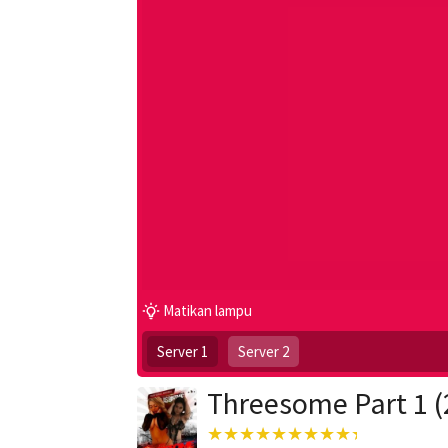
Matikan lampu
Server 1
Server 2
Threesome Part 1 (