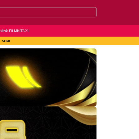
olink FILMKITA21
SEMI