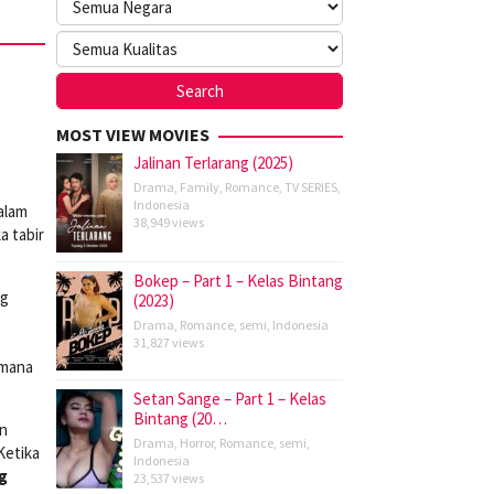
MOST VIEW MOVIES
Jalinan Terlarang (2025)
Drama
,
Family
,
Romance
,
TV SERIES
,
Indonesia
dalam
38,949 views
a tabir
Bokep – Part 1 – Kelas Bintang
ng
(2023)
Drama
,
Romance
,
semi
,
Indonesia
31,827 views
mana
Setan Sange – Part 1 – Kelas
Bintang (20…
un
Drama
,
Horror
,
Romance
,
semi
,
Ketika
Indonesia
g
23,537 views