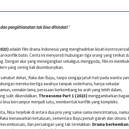
 dan pengkhianatan tak bisa dihindari
.”
023)
adalah film drama Indonesia yang menghadirkan kisah kontroversial
an konflik batin. Cerita ini menyoroti hubungan tiga orang yang terikat 
rang. Dengan alur yang menegangkan sekaligus menggoda, film ini membuk
ern yang sering kali disembunyikan.
a sahabat dekat, Raka dan Bayu, tanpa sengaja jatuh hati pada wanita ya
ubungan mereka bertiga awalnya tampak sederhana, hanya sekadar
amun, semakin lama, perasaan berkembang ke arah yang lebih dalam,
ng sulit dikendalikan.
Threesome Part 1 (2023)
menggambarkan bagai
isi bisa bercampur menjadi satu, membentuk konflik yang kompleks.
rita, Nisa terjebak di antara dua pria yang sama-sama mencintainya, nam
 Raka menawarkan ketulusan, sementara Bayu penuh gairah dan obsesi. 
 kecemburuan, dan persaingan yang tak terelakkan.
Drama berkemban