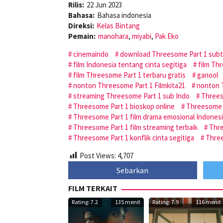
Rilis:
22 Jun 2023
Bahasa:
Bahasa indonesia
Direksi:
Kelas Bintang
Pemain:
manohara
,
miyabi
,
Pak Eko
cinemaindo
download Threesome Part 1 subti
film Indonesia tentang cinta segitiga
film Th
film Threesome Part 1 terbaru gratis
ganool
nonton Threesome Part 1 Filmkita21
nonton T
streaming Threesome Part 1 sub Indo
Threes
Threesome Part 1 bioskop online
Threesome P
Threesome Part 1 film drama emosional Indones
Threesome Part 1 film streaming terbaik
Thre
Threesome Part 1 konflik cinta segitiga
Three
Post Views:
4,707
Sebarkan
FILM TERKAIT
Rating: 7.2
135 menit
Rating: 7.9
116 menit