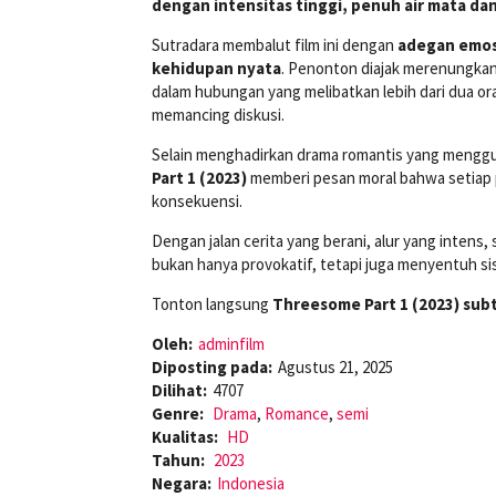
dengan intensitas tinggi, penuh air mata d
Sutradara membalut film ini dengan
adegan emosi
kehidupan nyata
. Penonton diajak merenungkan 
dalam hubungan yang melibatkan lebih dari dua or
memancing diskusi.
Selain menghadirkan drama romantis yang menggun
Part 1 (2023)
memberi pesan moral bahwa setiap pi
konsekuensi.
Dengan jalan cerita yang berani, alur yang intens,
bukan hanya provokatif, tetapi juga menyentuh si
Tonton langsung
Threesome Part 1 (2023) subt
Oleh:
adminfilm
Diposting pada:
Agustus 21, 2025
Dilihat:
4707
Genre:
Drama
,
Romance
,
semi
Kualitas:
HD
Tahun:
2023
Negara:
Indonesia