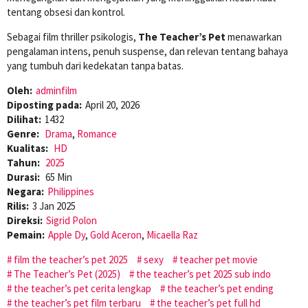
tentang obsesi dan kontrol.
Sebagai film thriller psikologis,
The Teacher’s Pet
menawarkan
pengalaman intens, penuh suspense, dan relevan tentang bahaya
yang tumbuh dari kedekatan tanpa batas.
Oleh:
adminfilm
Diposting pada:
April 20, 2026
Dilihat:
1432
Genre:
Drama
,
Romance
Kualitas:
HD
Tahun:
2025
Durasi:
65 Min
Negara:
Philippines
Rilis:
3 Jan 2025
Direksi:
Sigrid Polon
Pemain:
Apple Dy
,
Gold Aceron
,
Micaella Raz
film the teacher’s pet 2025
sexy
teacher pet movie
The Teacher’s Pet (2025)
the teacher’s pet 2025 sub indo
the teacher’s pet cerita lengkap
the teacher’s pet ending
the teacher’s pet film terbaru
the teacher’s pet full hd