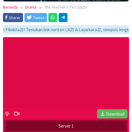
Beranda
Drama
The Teacher's Pet (2025)
Sharer
Tweet
mkita21! Temukan link nonton LK21 & Layarkaca21, sinopsis lengkap, dan 
Download
Server 1