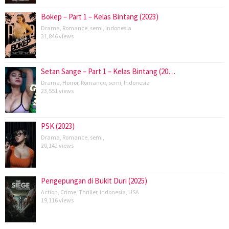
Bokep – Part 1 – Kelas Bintang (2023)
Drama
,
Romance
,
semi
,
Indonesia
31,846 views
Setan Sange – Part 1 – Kelas Bintang (20…
Drama
,
Horror
,
Romance
,
semi
,
Indonesia
23,551 views
PSK (2023)
Drama
,
Romance
,
semi
,
20,142 views
Pengepungan di Bukit Duri (2025)
Action
,
Crime
,
Thriller
,
Indonesia
,
USA
19,116 views