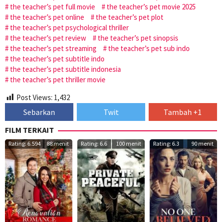
the teacher’s pet full movie
the teacher’s pet movie 2025
the teacher’s pet online
the teacher’s pet plot
the teacher’s pet psychological thriller
the teacher’s pet review
the teacher’s pet sinopsis
the teacher’s pet streaming
the teacher’s pet sub indo
the teacher’s pet subtitle indo
the teacher’s pet subtitle indonesia
the teacher’s pet thriller movie
Post Views:
1,432
Sebarkan
Twit
Tambah +1
FILM TERKAIT
Rating: 6.594
88 menit
Rating: 6.6
100 menit
Rating: 6.3
90 menit