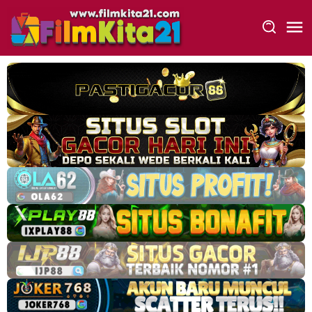
Loncat
ke
konten