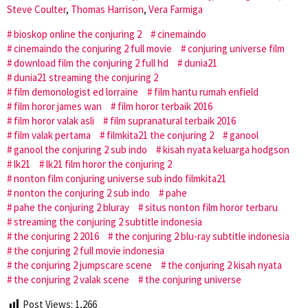
Steve Coulter
,
Thomas Harrison
,
Vera Farmiga
bioskop online the conjuring 2
cinemaindo
cinemaindo the conjuring 2 full movie
conjuring universe film
download film the conjuring 2 full hd
dunia21
dunia21 streaming the conjuring 2
film demonologist ed lorraine
film hantu rumah enfield
film horor james wan
film horor terbaik 2016
film horor valak asli
film supranatural terbaik 2016
film valak pertama
filmkita21 the conjuring 2
ganool
ganool the conjuring 2 sub indo
kisah nyata keluarga hodgson
lk21
lk21 film horor the conjuring 2
nonton film conjuring universe sub indo filmkita21
nonton the conjuring 2 sub indo
pahe
pahe the conjuring 2 bluray
situs nonton film horor terbaru
streaming the conjuring 2 subtitle indonesia
the conjuring 2 2016
the conjuring 2 blu-ray subtitle indonesia
the conjuring 2 full movie indonesia
the conjuring 2 jumpscare scene
the conjuring 2 kisah nyata
the conjuring 2 valak scene
the conjuring universe
Post Views:
1,266