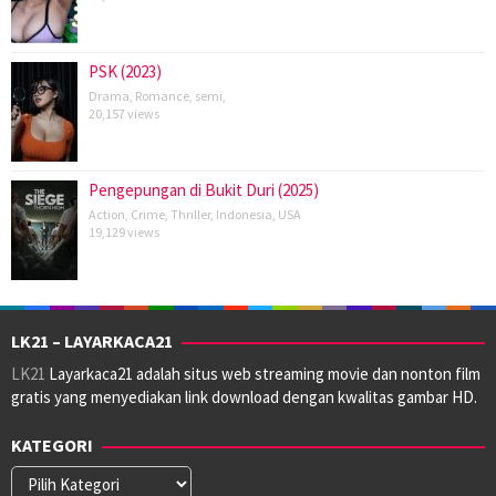
PSK (2023)
Drama
,
Romance
,
semi
,
20,157 views
Pengepungan di Bukit Duri (2025)
Action
,
Crime
,
Thriller
,
Indonesia
,
USA
19,129 views
LK21 – LAYARKACA21
LK21
Layarkaca21 adalah situs web streaming movie dan nonton film
gratis yang menyediakan link download dengan kwalitas gambar HD.
KATEGORI
Kategori