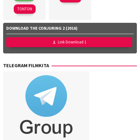
2026
Lubis
,
TONTON
Hollynov
Renafia
,
Mutia
DOWNLOAD THE CONJURING 2 (2016)
Effendi
,
Nurul
Link Download 1
Ravika
TELEGRAM FILMKITA