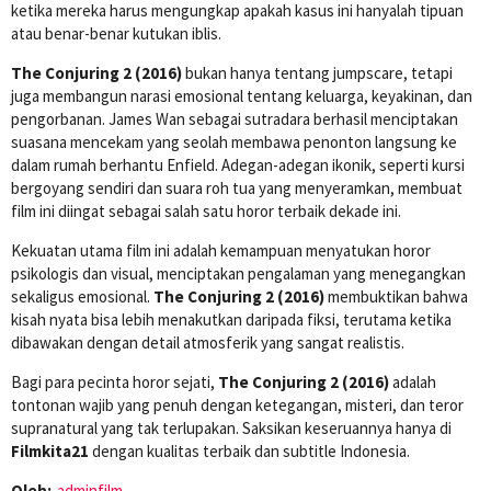
ketika mereka harus mengungkap apakah kasus ini hanyalah tipuan
atau benar-benar kutukan iblis.
The Conjuring 2 (2016)
bukan hanya tentang jumpscare, tetapi
juga membangun narasi emosional tentang keluarga, keyakinan, dan
pengorbanan. James Wan sebagai sutradara berhasil menciptakan
suasana mencekam yang seolah membawa penonton langsung ke
dalam rumah berhantu Enfield. Adegan-adegan ikonik, seperti kursi
bergoyang sendiri dan suara roh tua yang menyeramkan, membuat
film ini diingat sebagai salah satu horor terbaik dekade ini.
Kekuatan utama film ini adalah kemampuan menyatukan horor
psikologis dan visual, menciptakan pengalaman yang menegangkan
sekaligus emosional.
The Conjuring 2 (2016)
membuktikan bahwa
kisah nyata bisa lebih menakutkan daripada fiksi, terutama ketika
dibawakan dengan detail atmosferik yang sangat realistis.
Bagi para pecinta horor sejati,
The Conjuring 2 (2016)
adalah
tontonan wajib yang penuh dengan ketegangan, misteri, dan teror
supranatural yang tak terlupakan. Saksikan keseruannya hanya di
Filmkita21
dengan kualitas terbaik dan subtitle Indonesia.
Oleh:
adminfilm