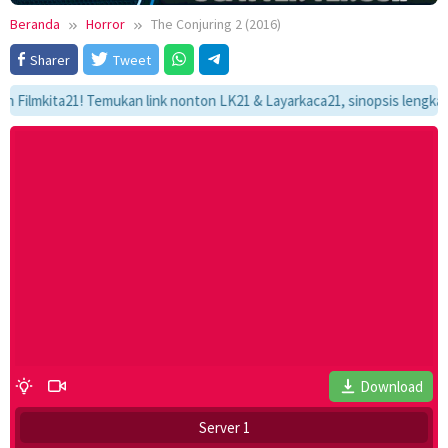
Beranda
Horror
The Conjuring 2 (2016)
Sharer
Tweet
kita21! Temukan link nonton LK21 & Layarkaca21, sinopsis lengkap, dan 
Download
Server 1