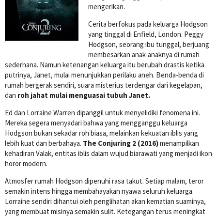
mengerikan.
Cerita berfokus pada keluarga Hodgson
yang tinggal di Enfield, London. Peggy
Hodgson, seorang ibu tunggal, berjuang
membesarkan anak-anaknya di rumah
sederhana. Namun ketenangan keluarga itu berubah drastis ketika
putrinya, Janet, mulai menunjukkan perilaku aneh. Benda-benda di
rumah bergerak sendiri, suara misterius terdengar dari kegelapan,
dan
roh jahat mulai menguasai tubuh Janet.
Ed dan Lorraine Warren dipanggil untuk menyelidiki fenomena ini.
Mereka segera menyadari bahwa yang mengganggu keluarga
Hodgson bukan sekadar roh biasa, melainkan kekuatan iblis yang
lebih kuat dan berbahaya.
The Conjuring 2 (2016)
menampilkan
kehadiran Valak, entitas iblis dalam wujud biarawati yang menjadi ikon
horor modern.
Atmosfer rumah Hodgson dipenuhi rasa takut. Setiap malam, teror
semakin intens hingga membahayakan nyawa seluruh keluarga.
Lorraine sendiri dihantui oleh penglihatan akan kematian suaminya,
yang membuat misinya semakin sulit. Ketegangan terus meningkat