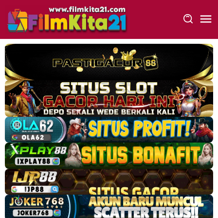
Loncat
ke
konten