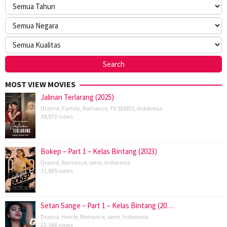
MOST VIEW MOVIES
Jalinan Terlarang (2025)
Drama
,
Family
,
Romance
,
TV SERIES
,
Indonesia
38,973 views
Bokep – Part 1 – Kelas Bintang (2023)
Drama
,
Romance
,
semi
,
Indonesia
31,865 views
Setan Sange – Part 1 – Kelas Bintang (20…
Drama
,
Horror
,
Romance
,
semi
,
Indonesia
23,566 views