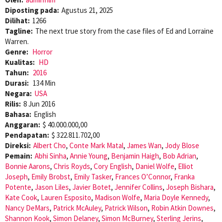
Diposting pada:
Agustus 21, 2025
Dilihat:
1266
Tagline:
The next true story from the case files of Ed and Lorraine
Warren.
Genre:
Horror
Kualitas:
HD
Tahun:
2016
Durasi:
134 Min
Negara:
USA
Rilis:
8 Jun 2016
Bahasa:
English
Anggaran:
$ 40.000.000,00
Pendapatan:
$ 322.811.702,00
Direksi:
Albert Cho
,
Conte Mark Matal
,
James Wan
,
Jody Blose
Pemain:
Abhi Sinha
,
Annie Young
,
Benjamin Haigh
,
Bob Adrian
,
Bonnie Aarons
,
Chris Royds
,
Cory English
,
Daniel Wolfe
,
Elliot
Joseph
,
Emily Brobst
,
Emily Tasker
,
Frances O’Connor
,
Franka
Potente
,
Jason Liles
,
Javier Botet
,
Jennifer Collins
,
Joseph Bishara
,
Kate Cook
,
Lauren Esposito
,
Madison Wolfe
,
Maria Doyle Kennedy
,
Nancy DeMars
,
Patrick McAuley
,
Patrick Wilson
,
Robin Atkin Downes
,
Shannon Kook
,
Simon Delaney
,
Simon McBurney
,
Sterling Jerins
,