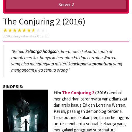
Server 2
The Conjuring 2 (2016)
8690
voting, rata-rata
7.0
dari 10
“Ketika
keluarga Hodgson
diteror oleh kekuatan gaib di
rumah mereka, hanya keberanian Ed dan Lorraine Warren
yang bisa mengungkap misteri
kegelapan supranatural
yang
mengancam jiwa semua orang.”
SINOPSIS:
Film
The Conjuring 2
(2016)
kembali
menghadirkan teror nyata yang diangkat
dari arsip kasus Ed dan Lorraine Warren.
Kali ini, pasangan demonolog terkenal
tersebut melakukan perjalanan ke Inggris
untuk membantu sebuah keluarga yang
mengalami gangguan supranatural