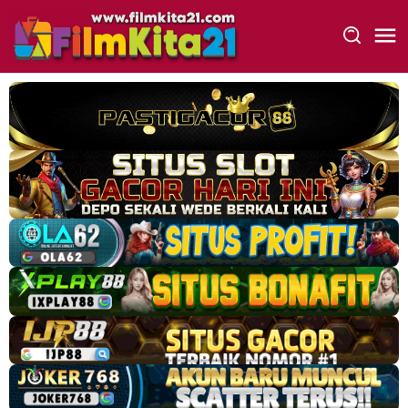
Loncat
ke
konten