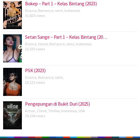
Bokep – Part 1 – Kelas Bintang (2023)
Drama
,
Romance
,
semi
,
Indonesia
31,825 views
Setan Sange – Part 1 – Kelas Bintang (20…
Drama
,
Horror
,
Romance
,
semi
,
Indonesia
23,533 views
PSK (2023)
Drama
,
Romance
,
semi
,
20,123 views
Pengepungan di Bukit Duri (2025)
Action
,
Crime
,
Thriller
,
Indonesia
,
USA
19,104 views