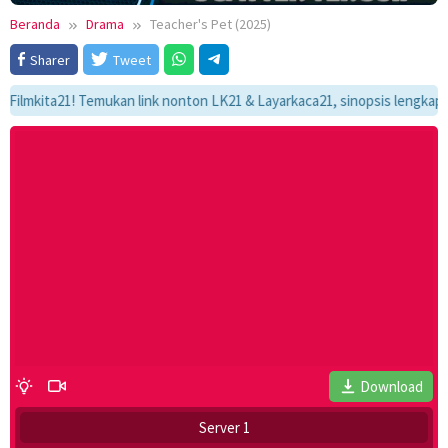
Beranda
Drama
Teacher's Pet (2025)
Sharer
Tweet
ita21! Temukan link nonton LK21 & Layarkaca21, sinopsis lengkap, dan al
Download
Server 1