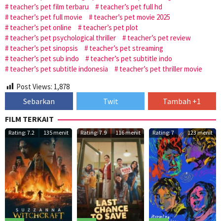
teacher’s pet film terbaru
teacher’s pet full hd
teacher’s pet full movie
teacher’s pet movie 2025
teacher’s pet online
teacher’s pet plot
teacher’s pet psychological thriller
teacher’s pet review
teacher’s pet sinopsis
teacher’s pet streaming
teacher’s pet sub indo
teacher’s pet subtitle indo
teacher’s pet subtitle indonesia
teacher’s pet thriller movie
Post Views:
1,878
Sebarkan
Twit
Tambah +1
FILM TERKAIT
Rating: 7.2
135 menit
Rating: 7.9
116 menit
Rating: 7
123 menit