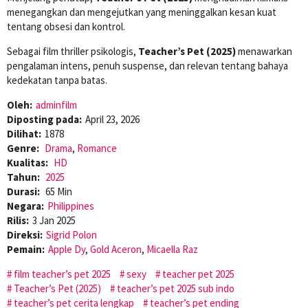
menegangkan dan mengejutkan yang meninggalkan kesan kuat
tentang obsesi dan kontrol.
Sebagai film thriller psikologis,
Teacher’s Pet (2025)
menawarkan
pengalaman intens, penuh suspense, dan relevan tentang bahaya
kedekatan tanpa batas.
Oleh:
adminfilm
Diposting pada:
April 23, 2026
Dilihat:
1878
Genre:
Drama
,
Romance
Kualitas:
HD
Tahun:
2025
Durasi:
65 Min
Negara:
Philippines
Rilis:
3 Jan 2025
Direksi:
Sigrid Polon
Pemain:
Apple Dy
,
Gold Aceron
,
Micaella Raz
film teacher’s pet 2025
sexy
teacher pet 2025
Teacher’s Pet (2025)
teacher’s pet 2025 sub indo
teacher’s pet cerita lengkap
teacher’s pet ending