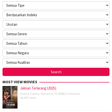
MOST VIEW MOVIES
Jalinan Terlarang (2025)
Drama
,
Family
,
Romance
,
TV SERIES
,
Indonesia
38,947 views