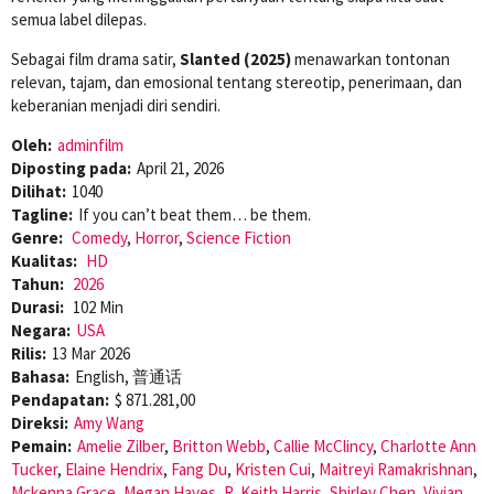
semua label dilepas.
Sebagai film drama satir,
Slanted (2025)
menawarkan tontonan
relevan, tajam, dan emosional tentang stereotip, penerimaan, dan
keberanian menjadi diri sendiri.
Oleh:
adminfilm
Diposting pada:
April 21, 2026
Dilihat:
1040
Tagline:
If you can’t beat them… be them.
Genre:
Comedy
,
Horror
,
Science Fiction
Kualitas:
HD
Tahun:
2026
Durasi:
102 Min
Negara:
USA
Rilis:
13 Mar 2026
Bahasa:
English, 普通话
Pendapatan:
$ 871.281,00
Direksi:
Amy Wang
Pemain:
Amelie Zilber
,
Britton Webb
,
Callie McClincy
,
Charlotte Ann
Tucker
,
Elaine Hendrix
,
Fang Du
,
Kristen Cui
,
Maitreyi Ramakrishnan
,
Mckenna Grace
,
Megan Hayes
,
R. Keith Harris
,
Shirley Chen
,
Vivian