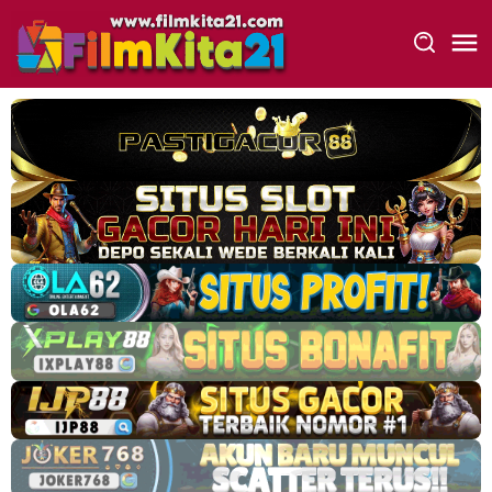
Loncat
ke
konten