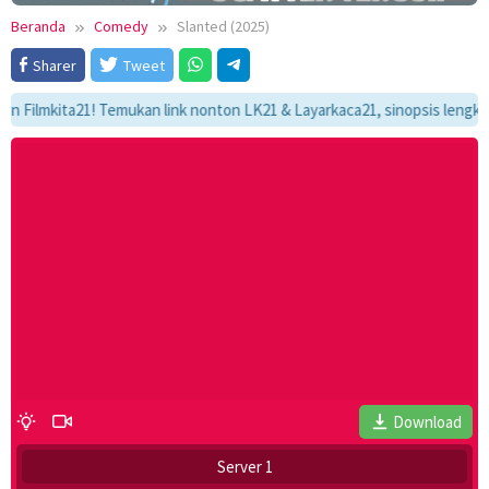
Beranda
Comedy
Slanted (2025)
Sharer
Tweet
mkita21! Temukan link nonton LK21 & Layarkaca21, sinopsis lengkap, dan
Download
Server 1