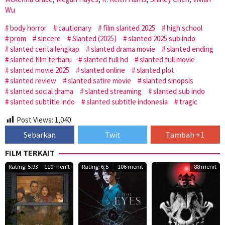
Wu
body horror
cautionary
film slanted 2025
high school
prom
sincere
Slanted (2025)
slanted 2025 sub indo
slanted cerita lengkap
slanted drama movie
slanted ending
slanted film terbaru
slanted full hd
slanted full movie
slanted movie 2025
slanted online
slanted plot
slanted review
slanted satire movie
slanted sinopsis
slanted social drama
slanted streaming
slanted sub indo
slanted subtitle indo
slanted subtitle indonesia
tragic
Post Views:
1,040
Sebarkan
Twit
Tambah +1
FILM TERKAIT
Rating: 5.93
110 menit
Rating: 6.5
106 menit
88 menit