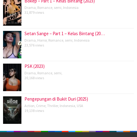
Bokep – Part 1 – Kelas Bintang (2023)
Drama
,
Romance
,
semi
,
Indonesia
31,879 views
Setan Sange – Part 1 – Kelas Bintang (20…
Drama
,
Horror
,
Romance
,
semi
,
Indonesia
23,576 views
PSK (2023)
Drama
,
Romance
,
semi
,
20,168 views
Pengepungan di Bukit Duri (2025)
Action
,
Crime
,
Thriller
,
Indonesia
,
USA
19,138 views