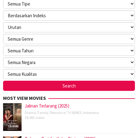
MOST VIEW MOVIES
Jalinan Terlarang (2025)
Drama
,
Family
,
Romance
,
TV SERIES
,
Indonesia
38,981 views