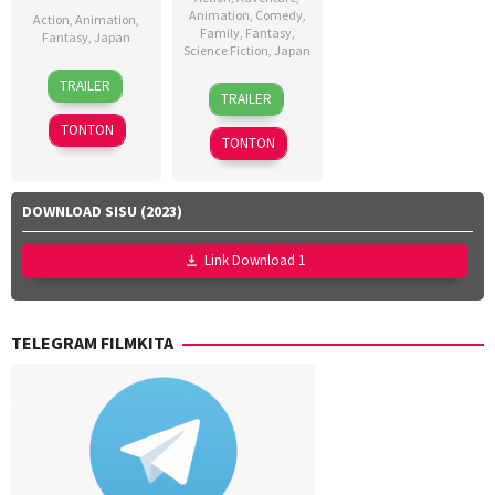
Animation
,
Comedy
,
Action
,
Animation
,
Family
,
Fantasy
,
Fantasy
,
Japan
Science Fiction
,
Japan
18
Akihiko
TRAILER
4
Hitoshi
Jul
Uda
,
TRAILER
Aug
One
2025
Haruo
TONTON
2023
Sotozaki
,
TONTON
Hideki
Hosokawa
,
DOWNLOAD SISU (2023)
Kei
Tsunematsu
,
Ken
Link Download 1
Nakazawa
,
Seiji
Harada
,
TELEGRAM FILMKITA
Shinya
Shimomura
,
Takashi
Mamezuka
,
Takashi
Suhara
,
Takuro