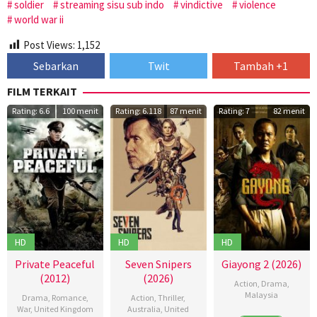
soldier
streaming sisu sub indo
vindictive
violence
world war ii
Post Views:
1,152
Sebarkan
Twit
Tambah +1
FILM TERKAIT
Rating: 6.6
100 menit
Rating: 6.118
87 menit
Rating: 7
82 menit
HD
HD
HD
Private Peaceful
Seven Snipers
Giayong 2 (2026)
(2012)
(2026)
Action
,
Drama
,
Malaysia
Drama
,
Romance
,
Action
,
Thriller
,
War
,
United Kingdom
Australia
,
United