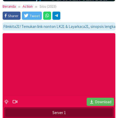
Beranda
Action
Sisu (2023)
Sharer
Tweet
kita21! Temukan link nonton LK21 & Layarkaca21, sinopsis lengkap, dan a
Download
Server 1