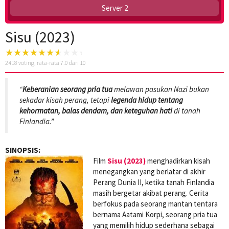
Server 2
Sisu (2023)
2418
voting, rata-rata
7.0
dari 10
“
Keberanian seorang pria tua
melawan pasukan Nazi bukan
sekadar kisah perang, tetapi
legenda hidup tentang
kehormatan, balas dendam, dan keteguhan hati
di tanah
Finlandia.”
SINOPSIS:
Film
Sisu (2023)
menghadirkan kisah
menegangkan yang berlatar di akhir
Perang Dunia II, ketika tanah Finlandia
masih bergetar akibat perang. Cerita
berfokus pada seorang mantan tentara
bernama Aatami Korpi, seorang pria tua
yang memilih hidup sederhana sebagai