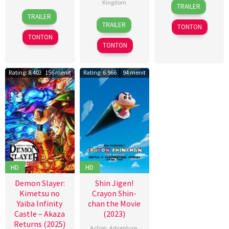
9
Dyeanna
Kingdom
TRAILER
12
Pat
Apr
Jemat
,
TRAILER
30
Sandra
Oct
O'Connor
2026
Faisal
TRAILER
TONTON
Apr
Sciberras
2012
Ishak
,
TONTON
2026
Yayan
TONTON
Ruhian
Rating: 8.403
156 menit
Rating: 6.966
94 menit
HD
HD
Demon Slayer:
Shin Jigen!
Kimetsu no
Crayon Shin-
Yaiba Infinity
chan the Movie
Castle – Akaza
(2023)
Returns (2025)
Action
,
Adventure
,