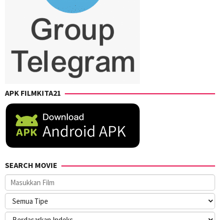
Takahashi
,
Yuji
Shimizu
,
Yusuke
Kubo
APK FILMKITA21
SEARCH MOVIE