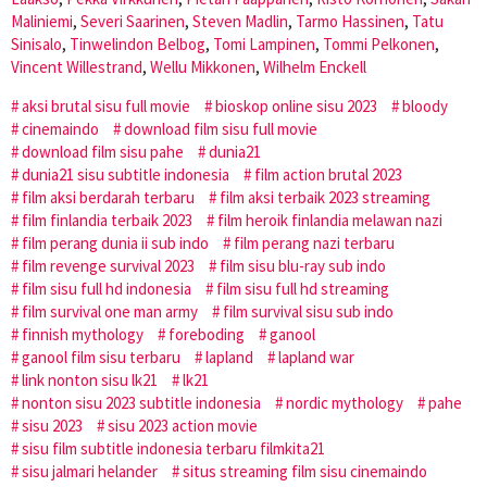
Maliniemi
,
Severi Saarinen
,
Steven Madlin
,
Tarmo Hassinen
,
Tatu
Sinisalo
,
Tinwelindon Belbog
,
Tomi Lampinen
,
Tommi Pelkonen
,
Vincent Willestrand
,
Wellu Mikkonen
,
Wilhelm Enckell
aksi brutal sisu full movie
bioskop online sisu 2023
bloody
cinemaindo
download film sisu full movie
download film sisu pahe
dunia21
dunia21 sisu subtitle indonesia
film action brutal 2023
film aksi berdarah terbaru
film aksi terbaik 2023 streaming
film finlandia terbaik 2023
film heroik finlandia melawan nazi
film perang dunia ii sub indo
film perang nazi terbaru
film revenge survival 2023
film sisu blu-ray sub indo
film sisu full hd indonesia
film sisu full hd streaming
film survival one man army
film survival sisu sub indo
finnish mythology
foreboding
ganool
ganool film sisu terbaru
lapland
lapland war
link nonton sisu lk21
lk21
nonton sisu 2023 subtitle indonesia
nordic mythology
pahe
sisu 2023
sisu 2023 action movie
sisu film subtitle indonesia terbaru filmkita21
sisu jalmari helander
situs streaming film sisu cinemaindo