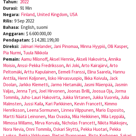
Tahun:
2022
Durasi:
91 Min
Negara:
Finland
,
United Kingdom
,
USA
Rilis:
9 Sep 2022
Bahasa:
English, suomi
Anggaran:
$ 6.600.000,00
Pendapatan:
$ 14.281.199,00
Direksi:
Jalmari Helander
,
Jani Pinomaa
,
Minna Hyypiö
,
Olli Kasper
,
Pia Nurmi
,
Tuula Nikkola
Pemain:
Aamu Milonoff
,
Aksel Hennie
,
Akseli Hakovirta
,
Annika
Moisio
,
Anssi-Pekka Fredriksson
,
Ari Joki
,
Arto Kairajärvi
,
Arto
Peltomäki
,
Arttu Kapulainen
,
Eemeli Franssi
,
Elina Saarela
,
Hannu
Anttila
,
Henri Koljonen
,
Iisko Hirvasvuopio
,
Ilkka Koivula
,
Jack
Doolan
,
Jarkko Klemetti
,
Jarmo Hietamäki
,
Jasmi Mäenpää
,
Jasmin
Valjas
,
Jenna Tyni
,
Joel Hirvonen
,
Joonas Brilli
,
Joosua Oja
,
Jorma
Tommila
,
Juho-Lauri Hakovirta
,
Jukka Virtanen
,
Jukka Vuorela
,
Julia
Malmsten
,
Jussi Kaila
,
Kari Parkkinen
,
Kevin Francett
,
Kimmo
Henriksson
,
Leena Sormunen
,
Linnea Vilppunen
,
Mario Esposito
,
Martti Näätä Leinonen
,
Max Ovaska
,
Miia Heikkinen
,
Mila Leppälä
,
Mimosa Willamo
,
Mirva Korvala
,
Nicholas Francett
,
Nikita Makkojev
,
Nora Nevia
,
Onni Tommila
,
Oskari Skyttä
,
Pekka Huotari
,
Pekka
Laakso
,
Pekka Virkkunen
,
Pietari Paappanen
,
Risto Korhonen
,
Sakari