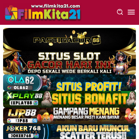
Loncat
ke
konten