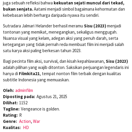
juga sebuah refleksi bahwa
kekuatan sejati muncul dari tekad,
bukan senjata.
Aatami menjadi simbol bagaimana kehormatan dan
kebebasan lebih berharga daripada nyawa itu sendiri.
Sutradara Jalmari Helander berhasil meramu
Sisu (2023)
menjadi
tontonan yang memikat, menegangkan, sekaligus menggugah.
Nuansa visual yang kelam, adegan aksi yang penuh darah, serta
ketegangan yang tidak pernah reda membuat film ini menjadi salah
satu karya aksi paling berkesan tahun 2023.
Bagi pecinta film aksi, survival, dan kisah kepahlawanan,
Sisu (2023)
adalah pilihan yang wajib ditonton. Saksikan perjuangan legendaris ini
hanya di
Filmkita21
, tempat nonton film terbaik dengan kualitas
subtitle Indonesia yang memuaskan.
Oleh:
adminfilm
Diposting pada:
Agustus 21, 2025
Dilihat:
1152
Tagline:
Vengeance is golden.
Rating:
R
Genre:
Action
,
War
Kualitas:
HD