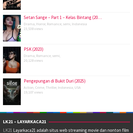
Setan Sange – Part 1 – Kelas Bintang (20…
Drama
,
Horror
,
Romance
,
semi
,
Indonesia
23,538 views
PSK (2023)
Drama
,
Romance
,
semi
,
20,128 views
Pengepungan di Bukit Duri (2025)
Action
,
Crime
,
Thriller
,
Indonesia
,
USA
19,107 views
LK21 – LAYARKACA21
LK21
Layarkaca21 adalah situs web streaming movie dan nonton film