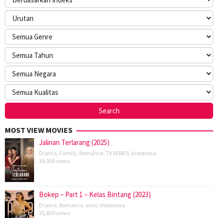
MOST VIEW MOVIES
Jalinan Terlarang (2025)
Drama
,
Family
,
Romance
,
TV SERIES
,
Indonesia
38,950 views
Bokep – Part 1 – Kelas Bintang (2023)
Drama
,
Romance
,
semi
,
Indonesia
31,830 views