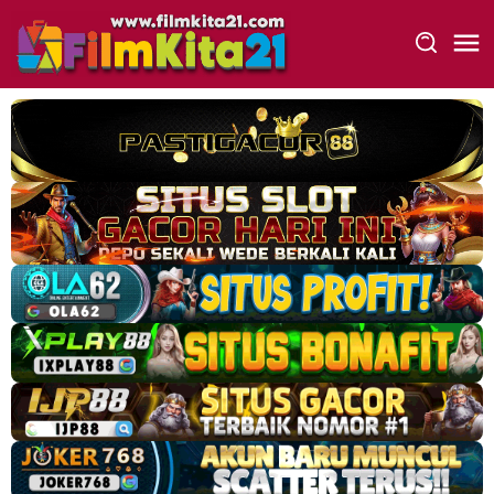
Loncat
ke
konten