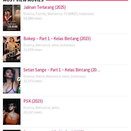
Jalinan Terlarang (2025)
Drama
,
Family
,
Romance
,
TV SERIES
,
Indonesia
38,980 views
Bokep – Part 1 – Kelas Bintang (2023)
Drama
,
Romance
,
semi
,
Indonesia
31,878 views
Setan Sange – Part 1 – Kelas Bintang (20…
Drama
,
Horror
,
Romance
,
semi
,
Indonesia
23,575 views
PSK (2023)
Drama
,
Romance
,
semi
,
20,167 views