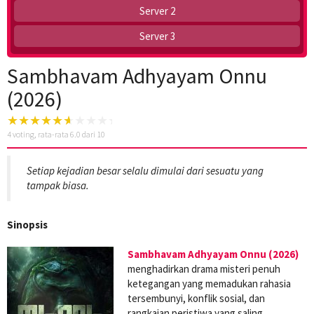
Server 2
Server 3
Sambhavam Adhyayam Onnu
(2026)
4
voting, rata-rata
6.0
dari 10
Setiap kejadian besar selalu dimulai dari sesuatu yang
tampak biasa.
Sinopsis
Sambhavam Adhyayam Onnu (2026)
menghadirkan drama misteri penuh
ketegangan yang memadukan rahasia
tersembunyi, konflik sosial, dan
rangkaian peristiwa yang saling