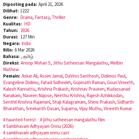
Diposting pada:
April 21, 2026
Dilihat:
1222
Genre:
Drama
,
Fantasy
,
Thriller
Kualitas:
HD
Tahun:
2026
Durasi:
127 Min
Negara:
India
Rilis:
6 Mar 2026
Bahasa:
, தமிழ்
Direksi:
Anoop Mohan S
,
Jithu Satheesan Mangalathu
,
Melbin
Mathew
Pemain:
Askar Ali
,
Assim Jamal
,
DaVinci Santhosh
,
Didimos Paul
,
Evangeline Didimo
,
Fahad Sidheekh
,
Gopinath Raman
,
Gouri Vineeth
,
Kalesh Kannattu
,
Krishna Prakash
,
Krishnav Praveen
,
Kudassanad
Kanakam
,
Naveen Najose
,
Neethu Krishna
,
Rajesh Azhikkodan
,
Senthil Krishna Rajamani
,
Shaji Kalagramam
,
Shine Prakash
,
Sidharth
Bharathan
,
Sreekanth Dasan
,
Suparna
,
Vijay Muthu
,
Vineeth Kumar
haunted forest
jithu satheesan mangalathu film
Sambhavam Adhyayam Onnu (2026)
sambhavam adhyayam onnu cast