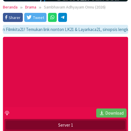
Beranda
Drama
Sambhavam Adhyayam Onnu (2026)
Sharer
Tweet
mkita21! Temukan link nonton LK21 & Layarkaca21, sinopsis lengkap, dan 
Download
Server 1