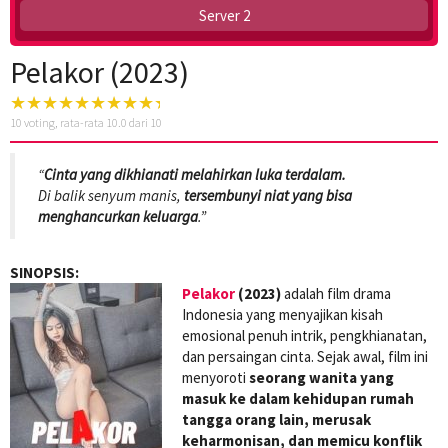
Server 2
Pelakor (2023)
10
voting, rata-rata
10.0
dari 10
“
Cinta yang dikhianati melahirkan luka terdalam.
Di balik senyum manis,
tersembunyi niat yang bisa
menghancurkan keluarga
.”
SINOPSIS:
Pelakor
(2023)
adalah film drama
Indonesia yang menyajikan kisah
emosional penuh intrik, pengkhianatan,
dan persaingan cinta. Sejak awal, film ini
menyoroti
seorang wanita yang
masuk ke dalam kehidupan rumah
tangga orang lain, merusak
keharmonisan, dan memicu konflik