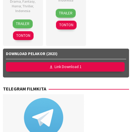
Indonesia
Drama
,
Fantasy
,
Horror
,
Thriller
,
18
Dinna
Indonesia
TRAILER
Mar
Jasanti
,
18
Azhar
2026
Fachru
TRAILER
TONTON
Mar
Kinoi
Rizza
2026
Lubis
,
Aulia
,
TONTON
Hollynov
Rafi
Renafia
,
Farras
Mutia
Zaky
,
DOWNLOAD PELAKOR (2023)
Effendi
,
Utari
Nurul
Nofita
Link Download 1
Ravika
TELEGRAM FILMKITA