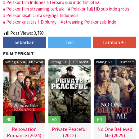
Pelakor film Indonesia terbaru sub indo filmkita21
Pelakor film streaming terbaik
Pelakor full HD sub indo gratis
Pelakor kisah cinta segitiga Indonesia
Pelakor kualitas HD bluray
streaming Pelakor sub Indo
Post Views:
3,793
Sebarkan
Twit
Tambah +1
FILM TERKAIT
Rating: 6.594
88 menit
Rating: 6.6
100 menit
Rating: 6.3
90 menit
HD
HD
HD
Renovation
Private Peaceful
No One Believed
Romance (2024)
(2012)
Me (2025)