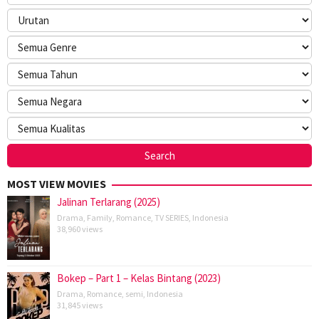
MOST VIEW MOVIES
Jalinan Terlarang (2025)
Drama
,
Family
,
Romance
,
TV SERIES
,
Indonesia
38,960 views
Bokep – Part 1 – Kelas Bintang (2023)
Drama
,
Romance
,
semi
,
Indonesia
31,845 views