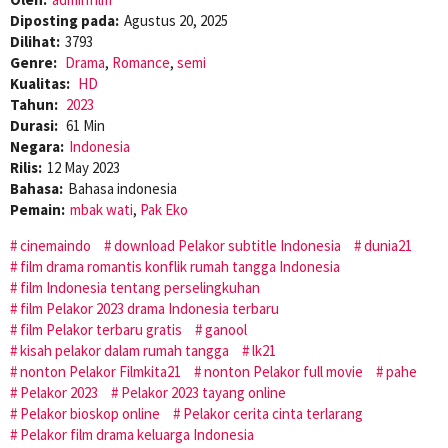
Diposting pada:
Agustus 20, 2025
Dilihat:
3793
Genre:
Drama
,
Romance
,
semi
Kualitas:
HD
Tahun:
2023
Durasi:
61 Min
Negara:
Indonesia
Rilis:
12 May 2023
Bahasa:
Bahasa indonesia
Pemain:
mbak wati
,
Pak Eko
cinemaindo
download Pelakor subtitle Indonesia
dunia21
film drama romantis konflik rumah tangga Indonesia
film Indonesia tentang perselingkuhan
film Pelakor 2023 drama Indonesia terbaru
film Pelakor terbaru gratis
ganool
kisah pelakor dalam rumah tangga
lk21
nonton Pelakor Filmkita21
nonton Pelakor full movie
pahe
Pelakor 2023
Pelakor 2023 tayang online
Pelakor bioskop online
Pelakor cerita cinta terlarang
Pelakor film drama keluarga Indonesia