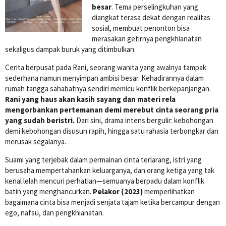
besar
. Tema perselingkuhan yang
diangkat terasa dekat dengan realitas
sosial, membuat penonton bisa
merasakan getirnya pengkhianatan
sekaligus dampak buruk yang ditimbulkan.
Cerita berpusat pada Rani, seorang wanita yang awalnya tampak
sederhana namun menyimpan ambisi besar. Kehadirannya dalam
rumah tangga sahabatnya sendiri memicu konflik berkepanjangan.
Rani yang haus akan kasih sayang dan materi rela
mengorbankan pertemanan demi merebut cinta seorang pria
yang sudah beristri.
Dari sini, drama intens bergulir: kebohongan
demi kebohongan disusun rapih, hingga satu rahasia terbongkar dan
merusak segalanya.
Suami yang terjebak dalam permainan cinta terlarang, istri yang
berusaha mempertahankan keluarganya, dan orang ketiga yang tak
kenal lelah mencuri perhatian—semuanya berpadu dalam konflik
batin yang menghancurkan.
Pelakor (2023)
memperlihatkan
bagaimana cinta bisa menjadi senjata tajam ketika bercampur dengan
ego, nafsu, dan pengkhianatan.