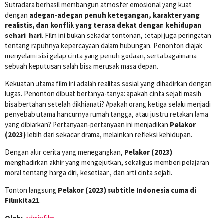
Sutradara berhasil membangun atmosfer emosional yang kuat
dengan
adegan-adegan penuh ketegangan, karakter yang
realistis, dan konflik yang terasa dekat dengan kehidupan
sehari-hari
. Film ini bukan sekadar tontonan, tetapi juga peringatan
tentang rapuhnya kepercayaan dalam hubungan. Penonton diajak
menyelami sisi gelap cinta yang penuh godaan, serta bagaimana
sebuah keputusan salah bisa merusak masa depan.
Kekuatan utama film ini adalah realitas sosial yang dihadirkan dengan
lugas. Penonton dibuat bertanya-tanya: apakah cinta sejati masih
bisa bertahan setelah dikhianati? Apakah orang ketiga selalu menjadi
penyebab utama hancurnya rumah tangga, atau justru retakan lama
yang dibiarkan? Pertanyaan-pertanyaan ini menjadikan
Pelakor
(2023)
lebih dari sekadar drama, melainkan refleksi kehidupan.
Dengan alur cerita yang menegangkan,
Pelakor (2023)
menghadirkan akhir yang mengejutkan, sekaligus memberi pelajaran
moral tentang harga diri, kesetiaan, dan arti cinta sejati.
Tonton langsung
Pelakor (2023) subtitle Indonesia cuma di
Filmkita21
.
Oleh:
adminfilm