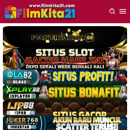
Loncat
ke
konten