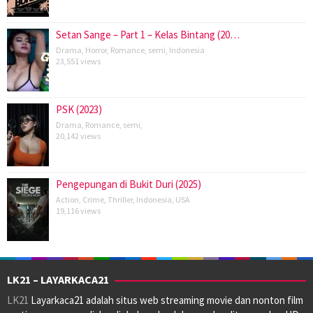
Setan Sange – Part 1 – Kelas Bintang (20…
Drama
,
Horror
,
Romance
,
semi
,
Indonesia
23,551 views
PSK (2023)
Drama
,
Romance
,
semi
,
20,142 views
Pengepungan di Bukit Duri (2025)
Action
,
Crime
,
Thriller
,
Indonesia
,
USA
19,116 views
LK21 – LAYARKACA21
LK21
Layarkaca21 adalah situs web streaming movie dan nonton film