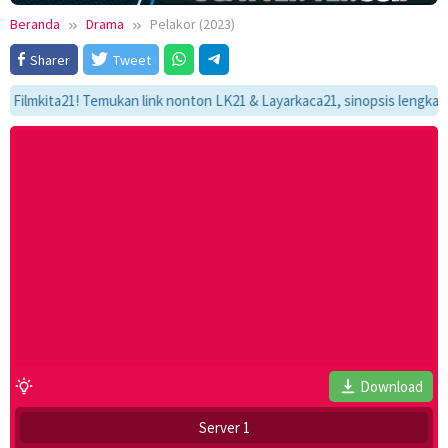
Beranda
Drama
Pelakor (2023)
Sharer
Tweet
kita21! Temukan link nonton LK21 & Layarkaca21, sinopsis lengkap, dan a
Download
Server 1