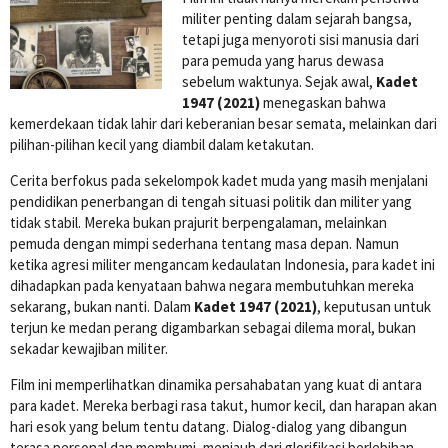
militer penting dalam sejarah bangsa,
tetapi juga menyoroti sisi manusia dari
para pemuda yang harus dewasa
sebelum waktunya. Sejak awal,
Kadet
1947 (2021)
menegaskan bahwa
kemerdekaan tidak lahir dari keberanian besar semata, melainkan dari
pilihan-pilihan kecil yang diambil dalam ketakutan.
Cerita berfokus pada sekelompok kadet muda yang masih menjalani
pendidikan penerbangan di tengah situasi politik dan militer yang
tidak stabil. Mereka bukan prajurit berpengalaman, melainkan
pemuda dengan mimpi sederhana tentang masa depan. Namun
ketika agresi militer mengancam kedaulatan Indonesia, para kadet ini
dihadapkan pada kenyataan bahwa negara membutuhkan mereka
sekarang, bukan nanti. Dalam
Kadet 1947 (2021)
, keputusan untuk
terjun ke medan perang digambarkan sebagai dilema moral, bukan
sekadar kewajiban militer.
Film ini memperlihatkan dinamika persahabatan yang kuat di antara
para kadet. Mereka berbagi rasa takut, humor kecil, dan harapan akan
hari esok yang belum tentu datang. Dialog-dialog yang dibangun
terasa personal dan membumi, menjauh dari glorifikasi berlebihan.