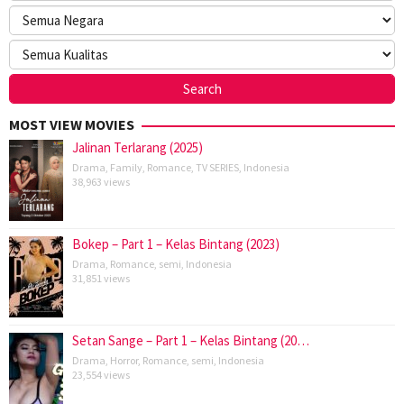
MOST VIEW MOVIES
Jalinan Terlarang (2025)
Drama
,
Family
,
Romance
,
TV SERIES
,
Indonesia
38,963 views
Bokep – Part 1 – Kelas Bintang (2023)
Drama
,
Romance
,
semi
,
Indonesia
31,851 views
Setan Sange – Part 1 – Kelas Bintang (20…
Drama
,
Horror
,
Romance
,
semi
,
Indonesia
23,554 views