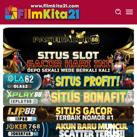
Loncat
ke
konten