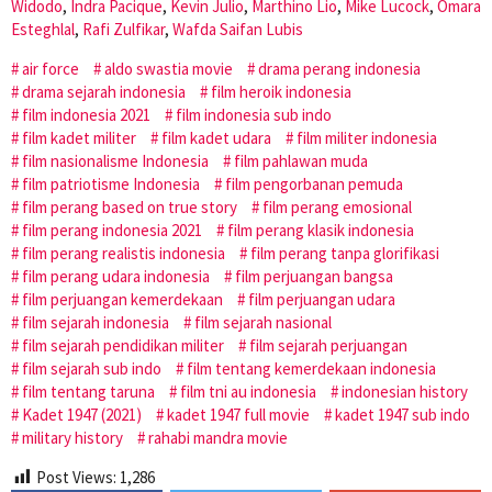
Widodo
,
Indra Pacique
,
Kevin Julio
,
Marthino Lio
,
Mike Lucock
,
Omara
Esteghlal
,
Rafi Zulfikar
,
Wafda Saifan Lubis
air force
aldo swastia movie
drama perang indonesia
drama sejarah indonesia
film heroik indonesia
film indonesia 2021
film indonesia sub indo
film kadet militer
film kadet udara
film militer indonesia
film nasionalisme Indonesia
film pahlawan muda
film patriotisme Indonesia
film pengorbanan pemuda
film perang based on true story
film perang emosional
film perang indonesia 2021
film perang klasik indonesia
film perang realistis indonesia
film perang tanpa glorifikasi
film perang udara indonesia
film perjuangan bangsa
film perjuangan kemerdekaan
film perjuangan udara
film sejarah indonesia
film sejarah nasional
film sejarah pendidikan militer
film sejarah perjuangan
film sejarah sub indo
film tentang kemerdekaan indonesia
film tentang taruna
film tni au indonesia
indonesian history
Kadet 1947 (2021)
kadet 1947 full movie
kadet 1947 sub indo
military history
rahabi mandra movie
Post Views:
1,286