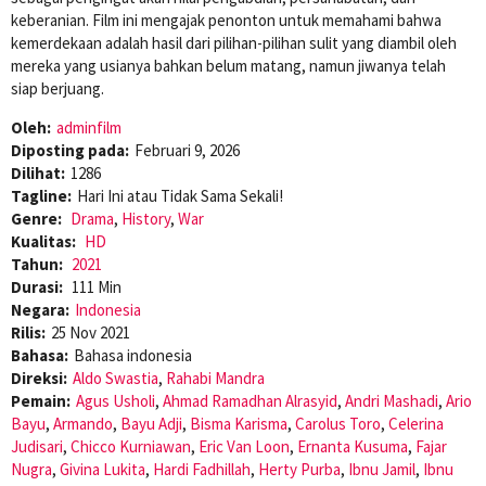
keberanian. Film ini mengajak penonton untuk memahami bahwa
kemerdekaan adalah hasil dari pilihan-pilihan sulit yang diambil oleh
mereka yang usianya bahkan belum matang, namun jiwanya telah
siap berjuang.
Oleh:
adminfilm
Diposting pada:
Februari 9, 2026
Dilihat:
1286
Tagline:
Hari Ini atau Tidak Sama Sekali!
Genre:
Drama
,
History
,
War
Kualitas:
HD
Tahun:
2021
Durasi:
111 Min
Negara:
Indonesia
Rilis:
25 Nov 2021
Bahasa:
Bahasa indonesia
Direksi:
Aldo Swastia
,
Rahabi Mandra
Pemain:
Agus Usholi
,
Ahmad Ramadhan Alrasyid
,
Andri Mashadi
,
Ario
Bayu
,
Armando
,
Bayu Adji
,
Bisma Karisma
,
Carolus Toro
,
Celerina
Judisari
,
Chicco Kurniawan
,
Eric Van Loon
,
Ernanta Kusuma
,
Fajar
Nugra
,
Givina Lukita
,
Hardi Fadhillah
,
Herty Purba
,
Ibnu Jamil
,
Ibnu