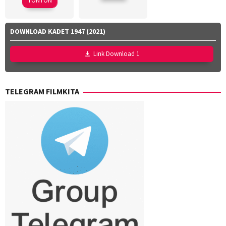
TONTON
Rizza
Aulia
,
Rafi
DOWNLOAD KADET 1947 (2021)
Farras
Zaky
,
Link Download 1
Utari
Nofita
TELEGRAM FILMKITA