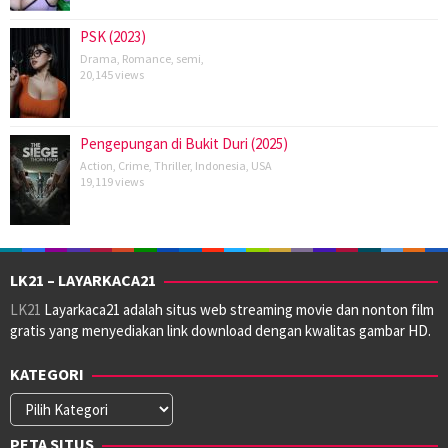
PSK (2023)
Drama
,
Romance
,
semi
,
20,145 views
Pengepungan di Bukit Duri (2025)
Action
,
Crime
,
Thriller
,
Indonesia
,
USA
19,119 views
LK21 – LAYARKACA21
LK21
Layarkaca21 adalah situs web streaming movie dan nonton film
gratis yang menyediakan link download dengan kwalitas gambar HD.
KATEGORI
Kategori
PETA SITUS