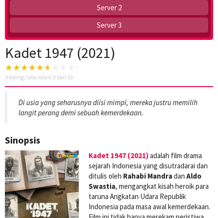
Server 2
Server 3
Kadet 1947 (2021)
4
voting, rata-rata
6.0
dari 10
Di usia yang seharusnya diisi mimpi, mereka justru memilih
langit perang demi sebuah kemerdekaan.
Sinopsis
Kadet 1947 (2021)
adalah film drama
sejarah Indonesia yang disutradarai dan
ditulis oleh
Rahabi Mandra
dan
Aldo
Swastia
, mengangkat kisah heroik para
taruna Angkatan Udara Republik
Indonesia pada masa awal kemerdekaan.
Film ini tidak hanya merekam peristiwa