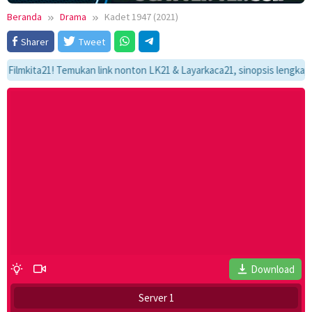
Beranda
Drama
Kadet 1947 (2021)
Sharer
Tweet
ita21! Temukan link nonton LK21 & Layarkaca21, sinopsis lengkap, dan a
Download
Server 1