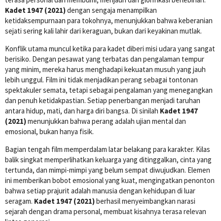
Kadet 1947 (2021)
dengan sengaja menampilkan
ketidaksempurnaan para tokohnya, menunjukkan bahwa keberanian
sejati sering kali lahir dari keraguan, bukan dari keyakinan mutlak.
Konflik utama muncul ketika para kadet diberi misi udara yang sangat
berisiko. Dengan pesawat yang terbatas dan pengalaman tempur
yang minim, mereka harus menghadapi kekuatan musuh yang jauh
lebih unggul. Film ini tidak menjadikan perang sebagai tontonan
spektakuler semata, tetapi sebagai pengalaman yang menegangkan
dan penuh ketidakpastian. Setiap penerbangan menjadi taruhan
antara hidup, mati, dan harga diri bangsa. Di sinilah
Kadet 1947
(2021)
menunjukkan bahwa perang adalah ujian mental dan
emosional, bukan hanya fisik.
Bagian tengah film memperdalam latar belakang para karakter. Kilas
balik singkat memperlihatkan keluarga yang ditinggalkan, cinta yang
tertunda, dan mimpi-mimpi yang belum sempat diwujudkan. Elemen
ini memberikan bobot emosional yang kuat, mengingatkan penonton
bahwa setiap prajurit adalah manusia dengan kehidupan di luar
seragam.
Kadet 1947 (2021)
berhasil menyeimbangkan narasi
sejarah dengan drama personal, membuat kisahnya terasa relevan