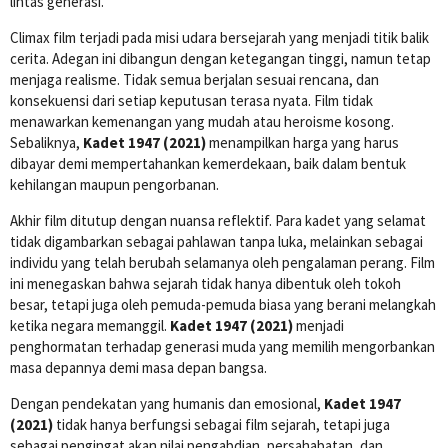
lintas generasi.
Climax film terjadi pada misi udara bersejarah yang menjadi titik balik
cerita. Adegan ini dibangun dengan ketegangan tinggi, namun tetap
menjaga realisme. Tidak semua berjalan sesuai rencana, dan
konsekuensi dari setiap keputusan terasa nyata. Film tidak
menawarkan kemenangan yang mudah atau heroisme kosong.
Sebaliknya,
Kadet 1947 (2021)
menampilkan harga yang harus
dibayar demi mempertahankan kemerdekaan, baik dalam bentuk
kehilangan maupun pengorbanan.
Akhir film ditutup dengan nuansa reflektif. Para kadet yang selamat
tidak digambarkan sebagai pahlawan tanpa luka, melainkan sebagai
individu yang telah berubah selamanya oleh pengalaman perang. Film
ini menegaskan bahwa sejarah tidak hanya dibentuk oleh tokoh
besar, tetapi juga oleh pemuda-pemuda biasa yang berani melangkah
ketika negara memanggil.
Kadet 1947 (2021)
menjadi
penghormatan terhadap generasi muda yang memilih mengorbankan
masa depannya demi masa depan bangsa.
Dengan pendekatan yang humanis dan emosional,
Kadet 1947
(2021)
tidak hanya berfungsi sebagai film sejarah, tetapi juga
sebagai pengingat akan nilai pengabdian, persahabatan, dan