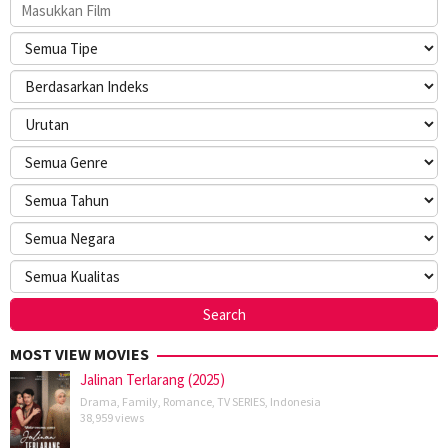
MOST VIEW MOVIES
Jalinan Terlarang (2025)
Drama
,
Family
,
Romance
,
TV SERIES
,
Indonesia
38,959 views