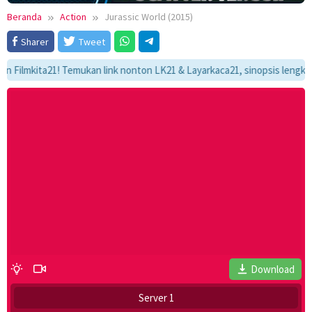
Beranda
Action
Jurassic World (2015)
Sharer
Tweet
mkita21! Temukan link nonton LK21 & Layarkaca21, sinopsis lengkap, dan 
Download
Server 1