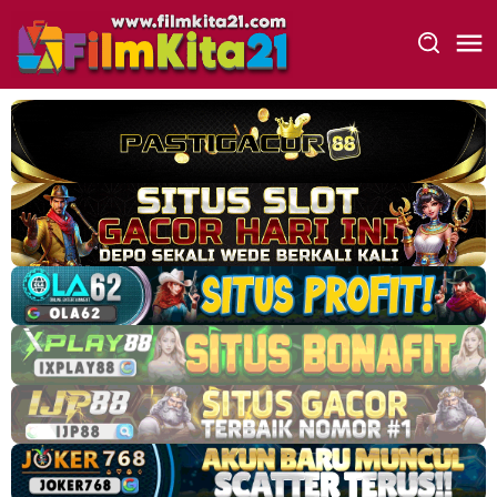
Loncat
ke
konten