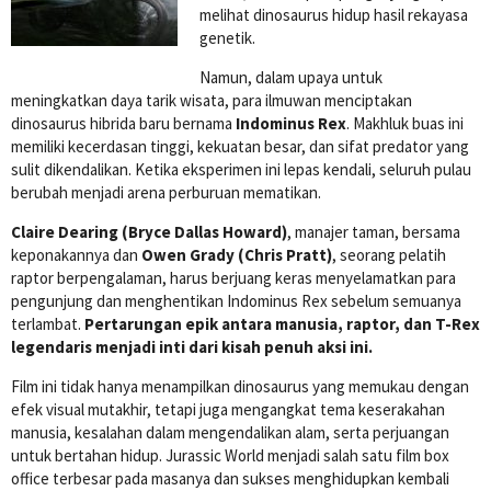
melihat dinosaurus hidup hasil rekayasa
genetik.
Namun, dalam upaya untuk
meningkatkan daya tarik wisata, para ilmuwan menciptakan
dinosaurus hibrida baru bernama
Indominus Rex
. Makhluk buas ini
memiliki kecerdasan tinggi, kekuatan besar, dan sifat predator yang
sulit dikendalikan. Ketika eksperimen ini lepas kendali, seluruh pulau
berubah menjadi arena perburuan mematikan.
Claire Dearing (Bryce Dallas Howard)
, manajer taman, bersama
keponakannya dan
Owen Grady (Chris Pratt)
, seorang pelatih
raptor berpengalaman, harus berjuang keras menyelamatkan para
pengunjung dan menghentikan Indominus Rex sebelum semuanya
terlambat.
Pertarungan epik antara manusia, raptor, dan T-Rex
legendaris menjadi inti dari kisah penuh aksi ini.
Film ini tidak hanya menampilkan dinosaurus yang memukau dengan
efek visual mutakhir, tetapi juga mengangkat tema keserakahan
manusia, kesalahan dalam mengendalikan alam, serta perjuangan
untuk bertahan hidup. Jurassic World menjadi salah satu film box
office terbesar pada masanya dan sukses menghidupkan kembali