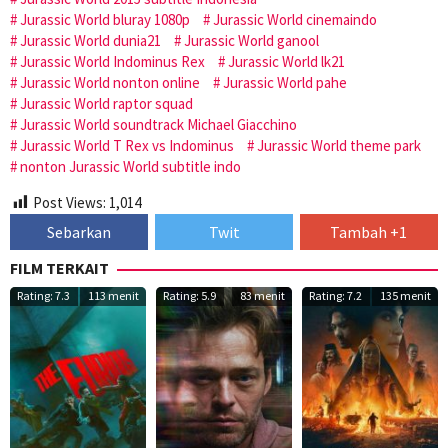
Jurassic World bluray 1080p
Jurassic World cinemaindo
Jurassic World dunia21
Jurassic World ganool
Jurassic World Indominus Rex
Jurassic World lk21
Jurassic World nonton online
Jurassic World pahe
Jurassic World raptor squad
Jurassic World soundtrack Michael Giacchino
Jurassic World T Rex vs Indominus
Jurassic World theme park
nonton Jurassic World subtitle indo
Post Views:
1,014
Sebarkan
Twit
Tambah +1
FILM TERKAIT
Rating: 7.3
113 menit
Rating: 5.9
83 menit
Rating: 7.2
135 menit