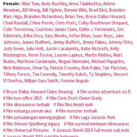
Pemain:
Allan Tam
,
Andy Buckley
,
Anna Talakkottur
,
Arlene
Newman
,
BD Wong
,
Bill Ogilvie
,
Bonnie Wild
,
Brad Bird
,
Brandon
Marc Higa
,
Brandon Richardson
,
Brian Tee
,
Bryce Dallas Howard
,
Chad Randall
,
Chloe Perrin
,
Chris Pratt
,
Colby Boothman-Shepard
,
Colin Trevorrow
,
Courtney James Clark
,
Eddie J. Fernandez
,
Eric
Edelstein
,
Erika Erica
,
Gary Weeks
,
Irrfan Khan
,
Isaac Keys
,
Jake
Johnson
,
James DuMont
,
Jimmy Buffett
,
Jimmy Fallon
,
Johnny Otto
,
Judy Greer
,
Julia Holt
,
Justin Lacalamita
,
Katie McGrath
,
Kelly
Washington
,
Kevin Foster
,
Lauren Lapkus
,
Martin Klebba
,
Matt
Burke
,
Matthew Cardarople
,
Megan Skiendiel
,
Michael Papajohn
,
Nick Robinson
,
Omar Sy
,
Patrick Crowley
,
Rob Fuller
,
Tait Fletcher
,
Tiffany Forest
,
Tim Connolly
,
Timothy Eulich
,
Ty Simpkins
,
Vincent
D’Onofrio
,
William Gary Smith
,
Yvonne Angulo
Bryce Dallas Howard Claire Dearing
film action adventure sci fi
film box office 2015
film Chris Pratt Owen Grady
film dinosaurus terbaik
film fiksi ilmiah epik
film keluarga penuh aksi
film monster terbaik
film petualangan menegangkan
film saga Jurassic Park
film Steven Spielberg legacy
film survival melawan dinosaurus
film Universal Pictures
Jurassic World 2015 full movie sub indo
Jurassic World 2015 subtitle Indonesia