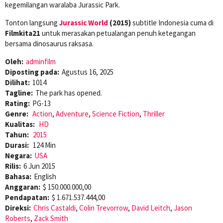
kegemilangan waralaba Jurassic Park.
Tonton langsung
Jurassic World
(2015)
subtitle Indonesia cuma di
Filmkita21
untuk merasakan petualangan penuh ketegangan
bersama dinosaurus raksasa.
Oleh:
adminfilm
Diposting pada:
Agustus 16, 2025
Dilihat:
1014
Tagline:
The park has opened.
Rating:
PG-13
Genre:
Action
,
Adventure
,
Science Fiction
,
Thriller
Kualitas:
HD
Tahun:
2015
Durasi:
124 Min
Negara:
USA
Rilis:
6 Jun 2015
Bahasa:
English
Anggaran:
$ 150.000.000,00
Pendapatan:
$ 1.671.537.444,00
Direksi:
Chris Castaldi
,
Colin Trevorrow
,
David Leitch
,
Jason
Roberts
,
Zack Smith