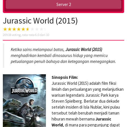
Server 2
Jurassic World (2015)
20918
voting, rata-rata
6.0
dari 10
Ketika sains melampaui batas,
Jurassic World (2015)
menghadirkan kembali dinosaurus hidup yang memicu
petualangan penuh bahaya dan ketegangan menegangkan.
Sinopsis Film:
Jurassic World (2015) adalah film fiksi
ilmiah dan petualangan yang melanjutkan
warisan legendaris Jurassic Park karya
Steven Spielberg. Berlatar dua dekade
setelah insiden di Isla Nublar, kini pulau
tersebut telah berubah menjadi taman
hiburan mewah bernama
Jurassic
World
, di mana para pengunjung dapat