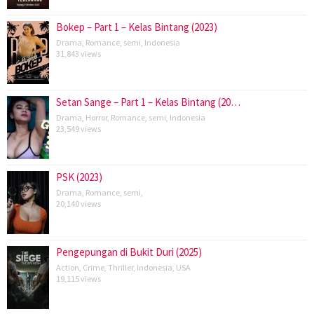
Bokep – Part 1 – Kelas Bintang (2023)
Drama
,
Romance
,
semi
,
Indonesia
31,843 views
Setan Sange – Part 1 – Kelas Bintang (20…
Drama
,
Horror
,
Romance
,
semi
,
Indonesia
23,549 views
PSK (2023)
Drama
,
Romance
,
semi
,
20,140 views
Pengepungan di Bukit Duri (2025)
Action
,
Crime
,
Thriller
,
Indonesia
,
USA
19,115 views