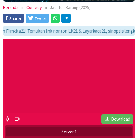
Beranda
Comedy
Jadi Tuh Barang (2025)
Sharer
Tweet
mkita21! Temukan link nonton LK21 & Layarkaca21, sinopsis lengkap, dan 
Download
Server 1