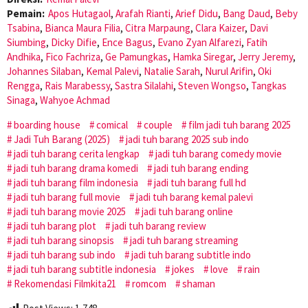
Pemain:
Apos Hutagaol
,
Arafah Rianti
,
Arief Didu
,
Bang Daud
,
Beby
Tsabina
,
Bianca Maura Filia
,
Citra Marpaung
,
Clara Kaizer
,
Davi
Siumbing
,
Dicky Difie
,
Ence Bagus
,
Evano Zyan Alfarezi
,
Fatih
Andhika
,
Fico Fachriza
,
Ge Pamungkas
,
Hamka Siregar
,
Jerry Jeremy
,
Johannes Silaban
,
Kemal Palevi
,
Natalie Sarah
,
Nurul Arifin
,
Oki
Rengga
,
Rais Marabessy
,
Sastra Silalahi
,
Steven Wongso
,
Tangkas
Sinaga
,
Wahyoe Achmad
boarding house
comical
couple
film jadi tuh barang 2025
Jadi Tuh Barang (2025)
jadi tuh barang 2025 sub indo
jadi tuh barang cerita lengkap
jadi tuh barang comedy movie
jadi tuh barang drama komedi
jadi tuh barang ending
jadi tuh barang film indonesia
jadi tuh barang full hd
jadi tuh barang full movie
jadi tuh barang kemal palevi
jadi tuh barang movie 2025
jadi tuh barang online
jadi tuh barang plot
jadi tuh barang review
jadi tuh barang sinopsis
jadi tuh barang streaming
jadi tuh barang sub indo
jadi tuh barang subtitle indo
jadi tuh barang subtitle indonesia
jokes
love
rain
Rekomendasi Filmkita21
romcom
shaman