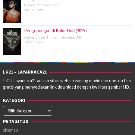
Drama
,
Romance
,
semi
,
20,168 views
Pengepungan di Bukit Duri (2025)
Action
,
Crime
,
Thriller
,
Indonesia
,
USA
19,137 views
LK21 – LAYARKACA21
LK21
Layarkaca21 adalah situs web streaming movie dan nonton film
gratis yang menyediakan link download dengan kwalitas gambar HD.
KATEGORI
Kategori
PETA SITUS
sitemap