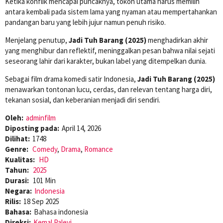
Ketika konflik mencapai puncaknya, tokoh utama harus memilih
antara kembali pada sistem lama yang nyaman atau mempertahankan
pandangan baru yang lebih jujur namun penuh risiko.
Menjelang penutup,
Jadi Tuh Barang (2025)
menghadirkan akhir
yang menghibur dan reflektif, meninggalkan pesan bahwa nilai sejati
seseorang lahir dari karakter, bukan label yang ditempelkan dunia.
Sebagai film drama komedi satir Indonesia,
Jadi Tuh Barang (2025)
menawarkan tontonan lucu, cerdas, dan relevan tentang harga diri,
tekanan sosial, dan keberanian menjadi diri sendiri.
Oleh:
adminfilm
Diposting pada:
April 14, 2026
Dilihat:
1748
Genre:
Comedy
,
Drama
,
Romance
Kualitas:
HD
Tahun:
2025
Durasi:
101 Min
Negara:
Indonesia
Rilis:
18 Sep 2025
Bahasa:
Bahasa indonesia
Direksi:
Kemal Palevi