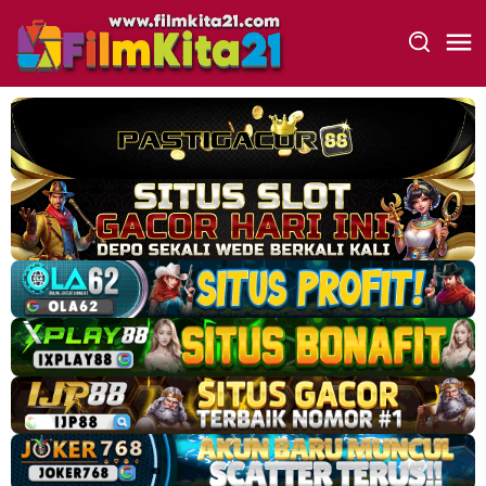
Loncat
ke
konten