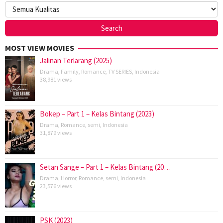
MOST VIEW MOVIES
Jalinan Terlarang (2025)
Drama
,
Family
,
Romance
,
TV SERIES
,
Indonesia
38,981 views
Bokep – Part 1 – Kelas Bintang (2023)
Drama
,
Romance
,
semi
,
Indonesia
31,879 views
Setan Sange – Part 1 – Kelas Bintang (20…
Drama
,
Horror
,
Romance
,
semi
,
Indonesia
23,576 views
PSK (2023)