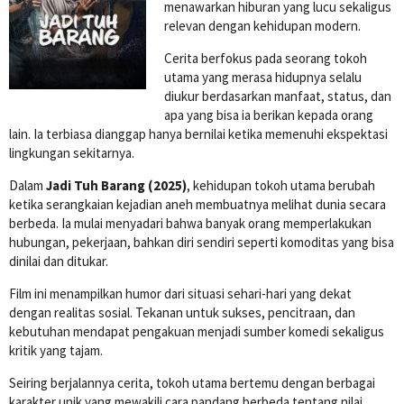
menawarkan hiburan yang lucu sekaligus
relevan dengan kehidupan modern.
Cerita berfokus pada seorang tokoh
utama yang merasa hidupnya selalu
diukur berdasarkan manfaat, status, dan
apa yang bisa ia berikan kepada orang
lain. Ia terbiasa dianggap hanya bernilai ketika memenuhi ekspektasi
lingkungan sekitarnya.
Dalam
Jadi Tuh Barang (2025)
, kehidupan tokoh utama berubah
ketika serangkaian kejadian aneh membuatnya melihat dunia secara
berbeda. Ia mulai menyadari bahwa banyak orang memperlakukan
hubungan, pekerjaan, bahkan diri sendiri seperti komoditas yang bisa
dinilai dan ditukar.
Film ini menampilkan humor dari situasi sehari-hari yang dekat
dengan realitas sosial. Tekanan untuk sukses, pencitraan, dan
kebutuhan mendapat pengakuan menjadi sumber komedi sekaligus
kritik yang tajam.
Seiring berjalannya cerita, tokoh utama bertemu dengan berbagai
karakter unik yang mewakili cara pandang berbeda tentang nilai