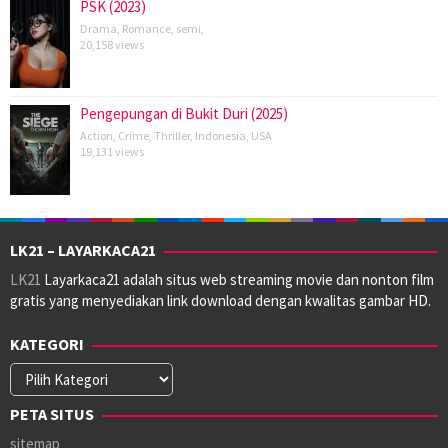
PSK (2023)
Drama
,
Romance
,
semi
,
20,158 views
Pengepungan di Bukit Duri (2025)
Action
,
Crime
,
Thriller
,
Indonesia
,
USA
19,131 views
LK21 – LAYARKACA21
LK21
Layarkaca21 adalah situs web streaming movie dan nonton film
gratis yang menyediakan link download dengan kwalitas gambar HD.
KATEGORI
Kategori
PETA SITUS
sitemap