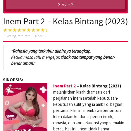
Server 2
Inem Part 2 – Kelas Bintang (2023)
10
voting, rata-rata
10.0
dari 10
“
Rahasia yang terkubur akhirnya terungkap.
Ketika masa lalu mengejar,
tidak ada tempat yang benar-
benar aman
.”
SINOPSIS:
Inem Part 2
– Kelas Bintang (2023)
melanjutkan kisah dramatis dari
perjalanan Inem setelah keputusan-
keputusan sulit yang ia ambil di bagian
pertama. Film ini membawa penonton
lebih dalam ke dunia penuh intrik,
rahasia, dan konsekuensi yang semakin
berat. Kali ini, Inem tidak hanya