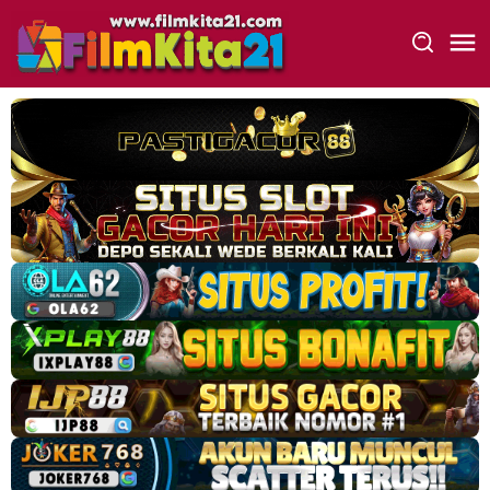
Loncat
ke
konten