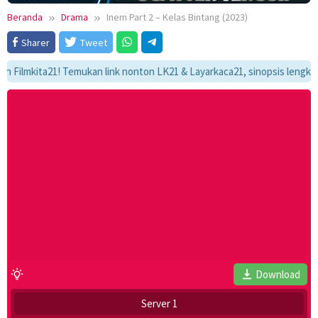
Beranda
Drama
Inem Part 2 – Kelas Bintang (2023)
Sharer
Tweet
mkita21! Temukan link nonton LK21 & Layarkaca21, sinopsis lengkap, dan 
Download
Server 1