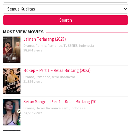
MOST VIEW MOVIES
Jalinan Terlarang (2025)
Drama
,
Family
,
Romance
,
TV SERIES
,
Indonesia
38,974 views
Bokep – Part 1 – Kelas Bintang (2023)
Drama
,
Romance
,
semi
,
Indonesia
31,866 views
Setan Sange – Part 1 – Kelas Bintang (20…
Drama
,
Horror
,
Romance
,
semi
,
Indonesia
23,567 views