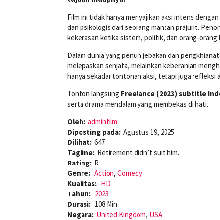
Film ini tidak hanya menyajikan aksi intens denga
dan psikologis dari seorang mantan prajurit. Pe
kekerasan ketika sistem, politik, dan orang-oran
Dalam dunia yang penuh jebakan dan pengkhianat
melepaskan senjata, melainkan keberanian menghad
hanya sekadar tontonan aksi, tetapi juga refleksi a
Tonton langsung
Freelance (2023) subtitle Ind
serta drama mendalam yang membekas di hati.
Oleh:
adminfilm
Diposting pada:
Agustus 19, 2025
Dilihat:
647
Tagline:
Retirement didn’t suit him.
Rating:
R
Genre:
Action
,
Comedy
Kualitas:
HD
Tahun:
2023
Durasi:
108 Min
Negara:
United Kingdom
,
USA