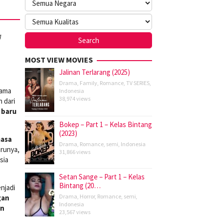
g
MOST VIEW MOVIES
Jalinan Terlarang (2025)
Drama
,
Family
,
Romance
,
TV SERIES
,
rama
Indonesia
38,974 views
 dari
 baru
Bokep – Part 1 – Kelas Bintang
(2023)
masa
Drama
,
Romance
,
semi
,
Indonesia
arunya,
31,866 views
sia
Setan Sange – Part 1 – Kelas
Bintang (20…
njadi
Drama
,
Horror
,
Romance
,
semi
,
gan
Indonesia
an
23,567 views