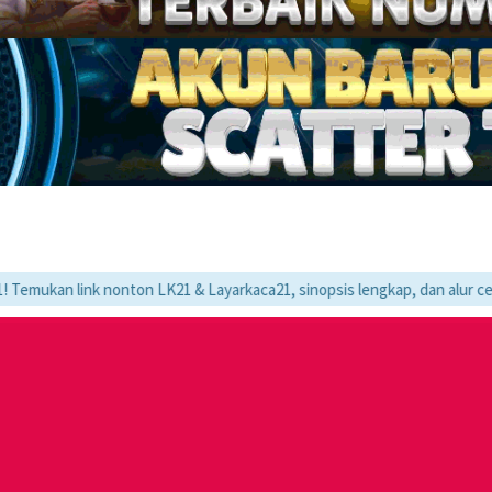
 nonton LK21 & Layarkaca21, sinopsis lengkap, dan alur cerita movie fa