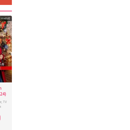
8 menit
n
24)
e
,
TV
a
al
k
,