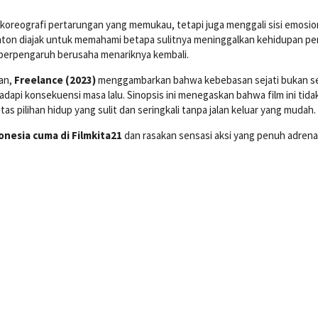
n koreografi pertarungan yang memukau, tetapi juga menggali sisi emosio
nonton diajak untuk memahami betapa sulitnya meninggalkan kehidupan p
g berpengaruh berusaha menariknya kembali.
an,
Freelance (2023)
menggambarkan bahwa kebebasan sejati bukan s
api konsekuensi masa lalu. Sinopsis ini menegaskan bahwa film ini tida
tas pilihan hidup yang sulit dan seringkali tanpa jalan keluar yang mudah.
onesia cuma di Filmkita21
dan rasakan sensasi aksi yang penuh adrena