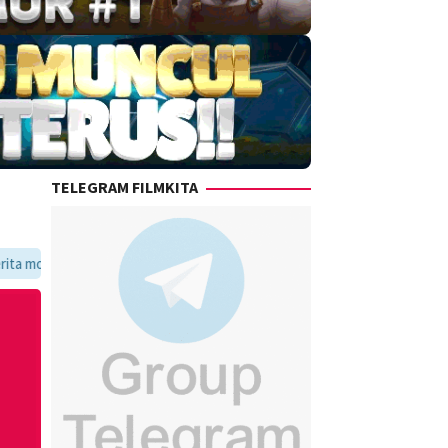
TELEGRAM FILMKITA
voritmu dalam satu tempat yang praktis dan update setiap hari.