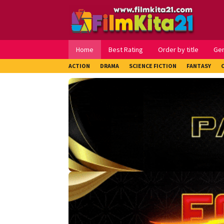
Loncat
ke
konten
Home
Best Rating
Order by title
Ge
ACTION
DRAMA
SCIENCE FICTION
FANTASY