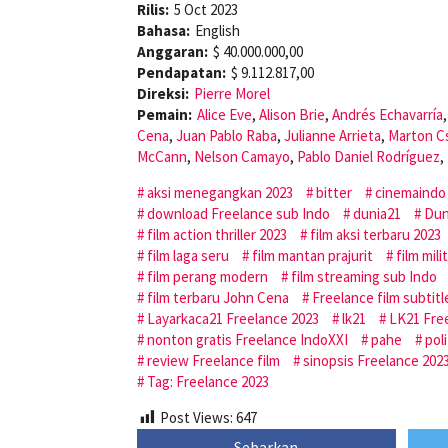
Rilis:
5 Oct 2023
Bahasa:
English
Anggaran:
$ 40.000.000,00
Pendapatan:
$ 9.112.817,00
Direksi:
Pierre Morel
Pemain:
Alice Eve
,
Alison Brie
,
Andrés Echavarría
Cena
,
Juan Pablo Raba
,
Julianne Arrieta
,
Marton C
McCann
,
Nelson Camayo
,
Pablo Daniel Rodríguez
,
aksi menegangkan 2023
bitter
cinemaindo
download Freelance sub Indo
dunia21
Dun
film action thriller 2023
film aksi terbaru 2023
film laga seru
film mantan prajurit
film mil
film perang modern
film streaming sub Indo
film terbaru John Cena
Freelance film subtitl
Layarkaca21 Freelance 2023
lk21
LK21 Fre
nonton gratis Freelance IndoXXI
pahe
pol
review Freelance film
sinopsis Freelance 202
Tag: Freelance 2023
Post Views:
647
Sebarkan