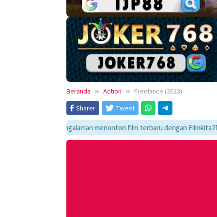
Beranda
Action
Freelance (2023)
Sharer
Tweet
ikmati pengalaman menonton film terbaru dengan Filmkita21! Temukan link