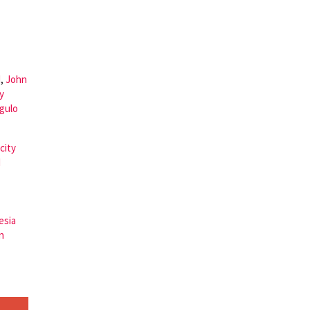
d
,
John
y
ngulo
 city
d
esia
n