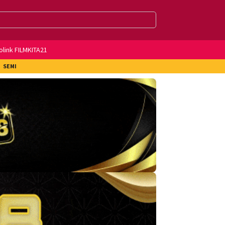
olink FILMKITA21
SEMI