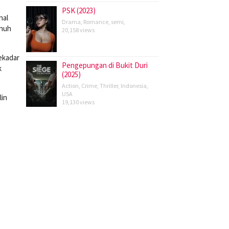
PSK (2023)
nal
Drama
,
Romance
,
semi
,
enuh
20,158 views
ekadar
Pengepungan di Bukit Duri
k
(2025)
Action
,
Crime
,
Thriller
,
Indonesia
,
USA
lin
19,130 views