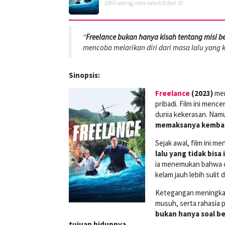
1060
voting, rata-rata
6.0
dari 10
“
Freelance bukan hanya kisah tentang misi 
mencoba melarikan diri dari masa lalu yang 
Sinopsis:
Freelance
(2023)
men
pribadi. Film ini men
dunia kekerasan. Nam
memaksanya kembali
Sejak awal, film ini 
lalu yang tidak bis
ia menemukan bahwa du
kelam jauh lebih sulit
Ketegangan meningkat 
musuh, serta rahasia 
bukan hanya soal be
tujuan hidupnya.