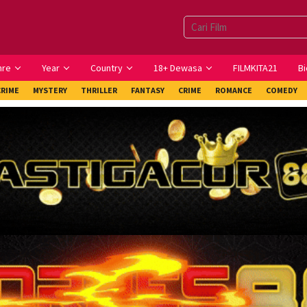
nre
Year
Country
18+ Dewasa
FILMKITA21
Bi
CRIME
MYSTERY
THRILLER
FANTASY
CRIME
ROMANCE
COMEDY