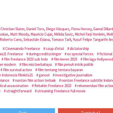
,
Christian Slater
,
Daniel Toro
,
Diego Vásquez
,
Fiona Horsey
,
Gamal Dillar
sokas
,
Matt Moody
,
Mauricio Cujar
,
Mélida Saviz
,
Michel Farji Honlein
,
Moll
Roberto Cano
,
Sebastián Eslava
,
Tomaso Tarli
,
Yusuf Felipe Tangarife A
Cinemaindo Freelance
coup d’etat
dictatorship
ia21 Freelance
duringcreditsstinger
ex special forces
fictional
film freelance 2023 sub Indo
film keren 2023
film laga Hollywoo
iter modern
film misi berbahaya
film penuh intrik politik
film survival action
film tentang tentara bayaran
e Indonesia filmkita21
ganool
investigative journalism
elance
nonton film action terbaik
nonton Freelance subtitle Indon
itical assassination
Rebahin Freelance 2023
rekomendasi film actio
3
straightforward
streaming Freelance full movie
Twit
Tambah +1