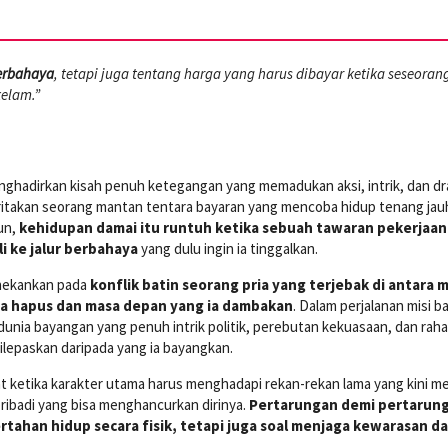
berbahaya
, tetapi juga tentang harga yang harus dibayar ketika seseoran
kelam.”
ghadirkan kisah penuh ketegangan yang memadukan aksi, intrik, dan d
ceritakan seorang mantan tentara bayaran yang mencoba hidup tenang jauh
un,
kehidupan damai itu runtuh ketika sebuah tawaran pekerjaan
 ke jalur berbahaya
yang dulu ingin ia tinggalkan.
menekankan pada
konflik batin seorang pria yang terjebak di antara 
a ia hapus dan masa depan yang ia dambakan
. Dalam perjalanan misi b
nia bayangan yang penuh intrik politik, perebutan kekuasaan, dan raha
 dilepaskan daripada yang ia bayangkan.
ketika karakter utama harus menghadapi rekan-rekan lama yang kini me
pribadi yang bisa menghancurkan dirinya.
Pertarungan demi pertarun
rtahan hidup secara fisik, tetapi juga soal menjaga kewarasan d