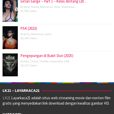
Setan Sange – Part 1 – Kelas Bintang (20…
Drama
,
Horror
,
Romance
,
semi
,
Indonesia
23,552 views
PSK (2023)
Drama
,
Romance
,
semi
,
20,143 views
Pengepungan di Bukit Duri (2025)
Action
,
Crime
,
Thriller
,
Indonesia
,
USA
19,117 views
LK21 – LAYARKACA21
LK21
Layarkaca21 adalah situs web streaming movie dan nonton film
gratis yang menyediakan link download dengan kwalitas gambar HD.