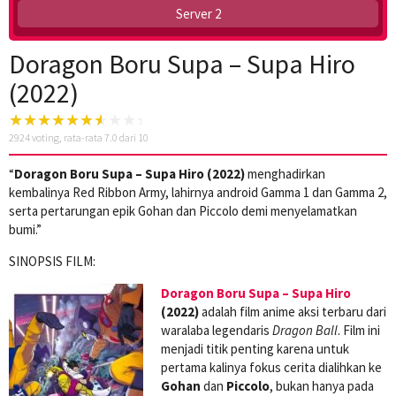
Server 2
Doragon Boru Supa – Supa Hiro
(2022)
2924
voting, rata-rata
7.0
dari 10
“
Doragon Boru Supa – Supa Hiro (2022)
menghadirkan
kembalinya Red Ribbon Army, lahirnya android Gamma 1 dan Gamma 2,
serta pertarungan epik Gohan dan Piccolo demi menyelamatkan
bumi.”
SINOPSIS FILM:
Doragon Boru Supa – Supa Hiro
(2022)
adalah film anime aksi terbaru dari
waralaba legendaris
Dragon Ball
. Film ini
menjadi titik penting karena untuk
pertama kalinya fokus cerita dialihkan ke
Gohan
dan
Piccolo
, bukan hanya pada