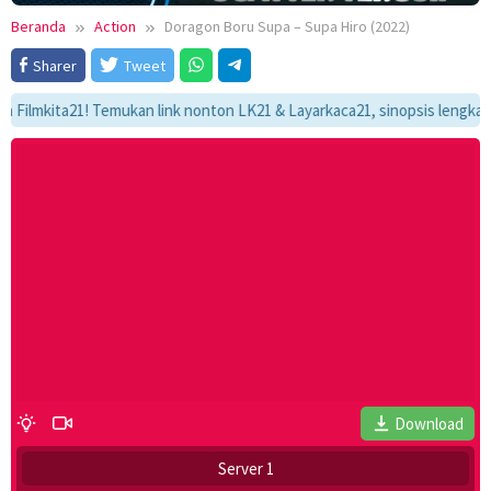
Beranda
Action
Doragon Boru Supa – Supa Hiro (2022)
Sharer
Tweet
mkita21! Temukan link nonton LK21 & Layarkaca21, sinopsis lengkap, dan 
Download
Server 1