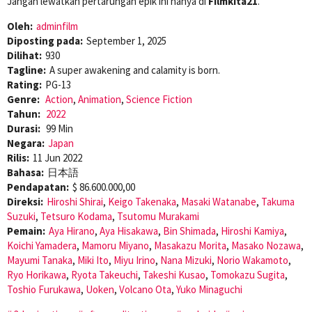
Jangan lewatkan pertarungan epik ini hanya di
Filmkita21
.
Oleh:
adminfilm
Diposting pada:
September 1, 2025
Dilihat:
930
Tagline:
A super awakening and calamity is born.
Rating:
PG-13
Genre:
Action
,
Animation
,
Science Fiction
Tahun:
2022
Durasi:
99 Min
Negara:
Japan
Rilis:
11 Jun 2022
Bahasa:
日本語
Pendapatan:
$ 86.600.000,00
Direksi:
Hiroshi Shirai
,
Keigo Takenaka
,
Masaki Watanabe
,
Takuma
Suzuki
,
Tetsuro Kodama
,
Tsutomu Murakami
Pemain:
Aya Hirano
,
Aya Hisakawa
,
Bin Shimada
,
Hiroshi Kamiya
,
Koichi Yamadera
,
Mamoru Miyano
,
Masakazu Morita
,
Masako Nozawa
,
Mayumi Tanaka
,
Miki Ito
,
Miyu Irino
,
Nana Mizuki
,
Norio Wakamoto
,
Ryo Horikawa
,
Ryota Takeuchi
,
Takeshi Kusao
,
Tomokazu Sugita
,
Toshio Furukawa
,
Uoken
,
Volcano Ota
,
Yuko Minaguchi