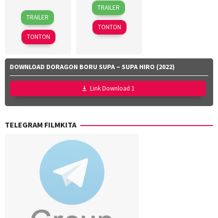
9
Dyeanna
TRAILER
15
Callum
Apr
Jemat
,
TRAILER
Mar
Dawson
,
2026
Faisal
TONTON
2026
Christopher
Ishak
,
TONTON
Miller
,
Yayan
Dan
Ruhian
Channing-
DOWNLOAD DORAGON BORU SUPA – SUPA HIRO (2022)
Williams
,
Jan
Link Download 1
Zalar
,
John
Sorapure
,
TELEGRAM FILMKITA
Phil
Lord
,
Sheila
Waldron