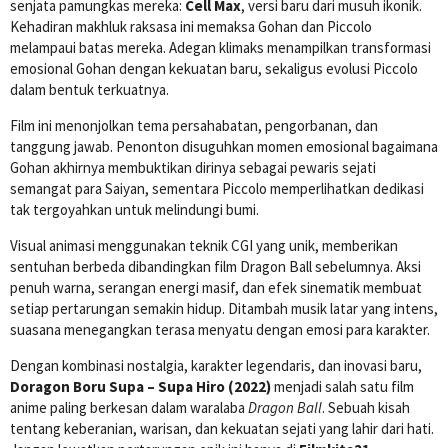
senjata pamungkas mereka:
Cell Max
, versi baru dari musuh ikonik.
Kehadiran makhluk raksasa ini memaksa Gohan dan Piccolo
melampaui batas mereka. Adegan klimaks menampilkan transformasi
emosional Gohan dengan kekuatan baru, sekaligus evolusi Piccolo
dalam bentuk terkuatnya.
Film ini menonjolkan tema persahabatan, pengorbanan, dan
tanggung jawab. Penonton disuguhkan momen emosional bagaimana
Gohan akhirnya membuktikan dirinya sebagai pewaris sejati
semangat para Saiyan, sementara Piccolo memperlihatkan dedikasi
tak tergoyahkan untuk melindungi bumi.
Visual animasi menggunakan teknik CGI yang unik, memberikan
sentuhan berbeda dibandingkan film Dragon Ball sebelumnya. Aksi
penuh warna, serangan energi masif, dan efek sinematik membuat
setiap pertarungan semakin hidup. Ditambah musik latar yang intens,
suasana menegangkan terasa menyatu dengan emosi para karakter.
Dengan kombinasi nostalgia, karakter legendaris, dan inovasi baru,
Doragon Boru Supa – Supa Hiro (2022)
menjadi salah satu film
anime paling berkesan dalam waralaba
Dragon Ball
. Sebuah kisah
tentang keberanian, warisan, dan kekuatan sejati yang lahir dari hati.