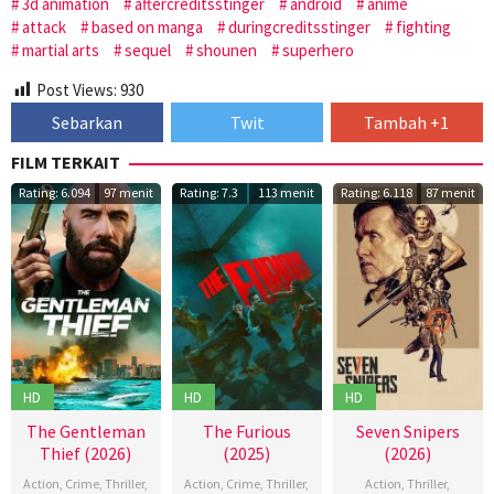
3d animation
aftercreditsstinger
android
anime
attack
based on manga
duringcreditsstinger
fighting
martial arts
sequel
shounen
superhero
Post Views:
930
Sebarkan
Twit
Tambah +1
FILM TERKAIT
Rating: 6.094
97 menit
Rating: 7.3
113 menit
Rating: 6.118
87 menit
HD
HD
HD
The Gentleman
The Furious
Seven Snipers
Thief (2026)
(2025)
(2026)
Action
,
Crime
,
Thriller
,
Action
,
Crime
,
Thriller
,
Action
,
Thriller
,