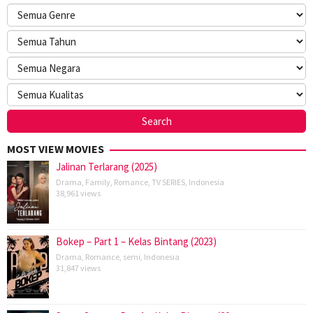
MOST VIEW MOVIES
Jalinan Terlarang (2025)
Drama
,
Family
,
Romance
,
TV SERIES
,
Indonesia
38,961 views
Bokep – Part 1 – Kelas Bintang (2023)
Drama
,
Romance
,
semi
,
Indonesia
31,847 views