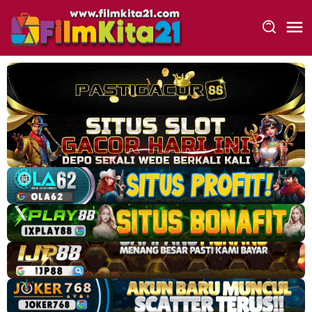
Loncat
ke
konten