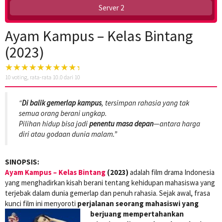
Server 2
Ayam Kampus – Kelas Bintang
(2023)
10
voting, rata-rata
10.0
dari 10
“
Di balik gemerlap kampus
, tersimpan rahasia yang tak
semua orang berani ungkap.
Pilihan hidup bisa jadi
penentu masa depan
—antara harga
diri atau godaan dunia malam.”
SINOPSIS:
Ayam Kampus – Kelas Bintang
(2023)
adalah film drama Indonesia
yang menghadirkan kisah berani tentang kehidupan mahasiswa yang
terjebak dalam dunia gemerlap dan penuh rahasia. Sejak awal, frasa
kunci film ini menyoroti
perjalanan seorang mahasiswi yang
berjuang mempertahankan