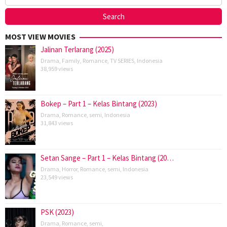
MOST VIEW MOVIES
Jalinan Terlarang (2025)
Drama
,
Family
,
Romance
,
TV SERIES
,
Indonesia
38,959 views
Bokep – Part 1 – Kelas Bintang (2023)
Drama
,
Romance
,
semi
,
Indonesia
31,843 views
Setan Sange – Part 1 – Kelas Bintang (20…
Drama
,
Horror
,
Romance
,
semi
,
Indonesia
23,549 views
PSK (2023)
Drama
,
Romance
,
semi
,