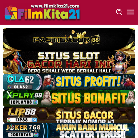
Loncat
ke
konten