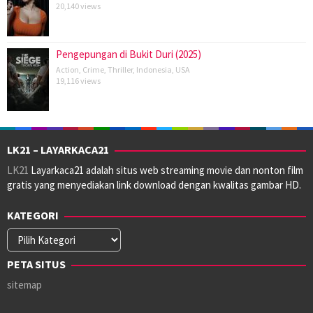
20,140 views
Pengepungan di Bukit Duri (2025)
Action
,
Crime
,
Thriller
,
Indonesia
,
USA
19,116 views
LK21 – LAYARKACA21
LK21
Layarkaca21 adalah situs web streaming movie dan nonton film
gratis yang menyediakan link download dengan kwalitas gambar HD.
KATEGORI
Kategori
PETA SITUS
sitemap