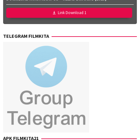
Effendi
,
Utari
Nurul
Nofita
Link Download 1
Ravika
TELEGRAM FILMKITA
APK FILMKITA21