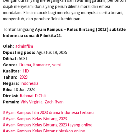
Dengan durasi yang menegangkan dari awal hingga akhir, penonton
diajak menyelami dunia yang penuh dilema moral dan emosi
mendalam. Film ini cocok bagi mereka yang menyukai cerita berani,
menyentuh, dan penuh refleksi kehidupan.
Tonton langsung
Ayam Kampus – Kelas Bintang (2023) subtitle
Indonesia cuma di Filmkita21
.
Oleh:
adminfilm
Diposting pada:
Agustus 19, 2025
Dilihat:
5081
Genre:
Drama
,
Romance
,
semi
Kualitas:
HD
Tahun:
2023
Negara:
Indonesia
Rilis:
10 Jun 2023
Direksi:
Rahmat D Chili
Pemain:
Virly Virginia
,
Zach Ryan
Ayam Kampus film 2023 drama Indonesia terbaru
Ayam Kampus Kelas Bintang 2023
Ayam Kampus Kelas Bintang 2023 tayang online
Ayam Kampus Kelas Bintang bioskop online