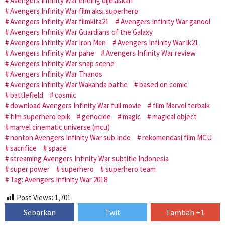
Avengers Infinity War ending dijelaskan
Avengers Infinity War film aksi superhero
Avengers Infinity War filmkita21
Avengers Infinity War ganool
Avengers Infinity War Guardians of the Galaxy
Avengers Infinity War Iron Man
Avengers Infinity War lk21
Avengers Infinity War pahe
Avengers Infinity War review
Avengers Infinity War snap scene
Avengers Infinity War Thanos
Avengers Infinity War Wakanda battle
based on comic
battlefield
cosmic
download Avengers Infinity War full movie
film Marvel terbaik
film superhero epik
genocide
magic
magical object
marvel cinematic universe (mcu)
nonton Avengers Infinity War sub Indo
rekomendasi film MCU
sacrifice
space
streaming Avengers Infinity War subtitle Indonesia
super power
superhero
superhero team
Tag: Avengers Infinity War 2018
Post Views:
1,701
Sebarkan
Twit
Tambah +1