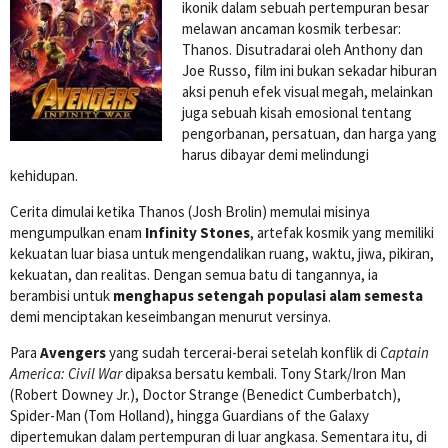
ikonik dalam sebuah pertempuran besar
melawan ancaman kosmik terbesar:
Thanos. Disutradarai oleh Anthony dan
Joe Russo, film ini bukan sekadar hiburan
aksi penuh efek visual megah, melainkan
juga sebuah kisah emosional tentang
pengorbanan, persatuan, dan harga yang
harus dibayar demi melindungi
kehidupan.
Cerita dimulai ketika Thanos (Josh Brolin) memulai misinya
mengumpulkan enam
Infinity Stones
, artefak kosmik yang memiliki
kekuatan luar biasa untuk mengendalikan ruang, waktu, jiwa, pikiran,
kekuatan, dan realitas. Dengan semua batu di tangannya, ia
berambisi untuk
menghapus setengah populasi alam semesta
demi menciptakan keseimbangan menurut versinya.
Para
Avengers
yang sudah tercerai-berai setelah konflik di
Captain
America: Civil War
dipaksa bersatu kembali. Tony Stark/Iron Man
(Robert Downey Jr.), Doctor Strange (Benedict Cumberbatch),
Spider-Man (Tom Holland), hingga Guardians of the Galaxy
dipertemukan dalam pertempuran di luar angkasa. Sementara itu, di