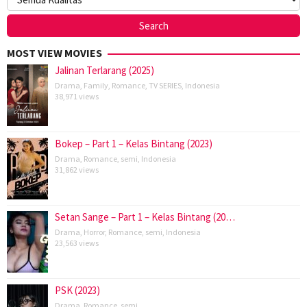
MOST VIEW MOVIES
Jalinan Terlarang (2025)
Drama
,
Family
,
Romance
,
TV SERIES
,
Indonesia
38,971 views
Bokep – Part 1 – Kelas Bintang (2023)
Drama
,
Romance
,
semi
,
Indonesia
31,862 views
Setan Sange – Part 1 – Kelas Bintang (20…
Drama
,
Horror
,
Romance
,
semi
,
Indonesia
23,563 views
PSK (2023)
Drama
,
Romance
,
semi
,