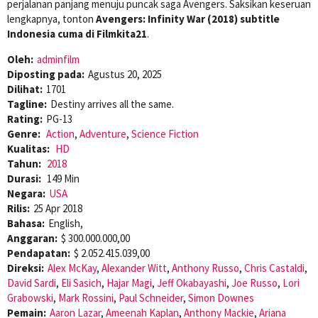
perjalanan panjang menuju puncak saga Avengers. Saksikan keseruan
lengkapnya, tonton
Avengers: Infinity War (2018) subtitle
Indonesia cuma di Filmkita21
.
Oleh:
adminfilm
Diposting pada:
Agustus 20, 2025
Dilihat:
1701
Tagline:
Destiny arrives all the same.
Rating:
PG-13
Genre:
Action
,
Adventure
,
Science Fiction
Kualitas:
HD
Tahun:
2018
Durasi:
149 Min
Negara:
USA
Rilis:
25 Apr 2018
Bahasa:
English,
Anggaran:
$ 300.000.000,00
Pendapatan:
$ 2.052.415.039,00
Direksi:
Alex McKay
,
Alexander Witt
,
Anthony Russo
,
Chris Castaldi
,
David Sardi
,
Eli Sasich
,
Hajar Magi
,
Jeff Okabayashi
,
Joe Russo
,
Lori
Grabowski
,
Mark Rossini
,
Paul Schneider
,
Simon Downes
Pemain:
Aaron Lazar
,
Ameenah Kaplan
,
Anthony Mackie
,
Ariana