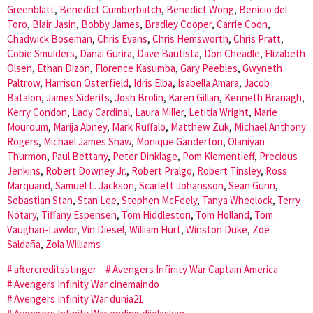
Greenblatt
,
Benedict Cumberbatch
,
Benedict Wong
,
Benicio del
Toro
,
Blair Jasin
,
Bobby James
,
Bradley Cooper
,
Carrie Coon
,
Chadwick Boseman
,
Chris Evans
,
Chris Hemsworth
,
Chris Pratt
,
Cobie Smulders
,
Danai Gurira
,
Dave Bautista
,
Don Cheadle
,
Elizabeth
Olsen
,
Ethan Dizon
,
Florence Kasumba
,
Gary Peebles
,
Gwyneth
Paltrow
,
Harrison Osterfield
,
Idris Elba
,
Isabella Amara
,
Jacob
Batalon
,
James Siderits
,
Josh Brolin
,
Karen Gillan
,
Kenneth Branagh
,
Kerry Condon
,
Lady Cardinal
,
Laura Miller
,
Letitia Wright
,
Marie
Mouroum
,
Marija Abney
,
Mark Ruffalo
,
Matthew Zuk
,
Michael Anthony
Rogers
,
Michael James Shaw
,
Monique Ganderton
,
Olaniyan
Thurmon
,
Paul Bettany
,
Peter Dinklage
,
Pom Klementieff
,
Precious
Jenkins
,
Robert Downey Jr.
,
Robert Pralgo
,
Robert Tinsley
,
Ross
Marquand
,
Samuel L. Jackson
,
Scarlett Johansson
,
Sean Gunn
,
Sebastian Stan
,
Stan Lee
,
Stephen McFeely
,
Tanya Wheelock
,
Terry
Notary
,
Tiffany Espensen
,
Tom Hiddleston
,
Tom Holland
,
Tom
Vaughan-Lawlor
,
Vin Diesel
,
William Hurt
,
Winston Duke
,
Zoe
Saldaña
,
Zola Williams
aftercreditsstinger
Avengers Infinity War Captain America
Avengers Infinity War cinemaindo
Avengers Infinity War dunia21