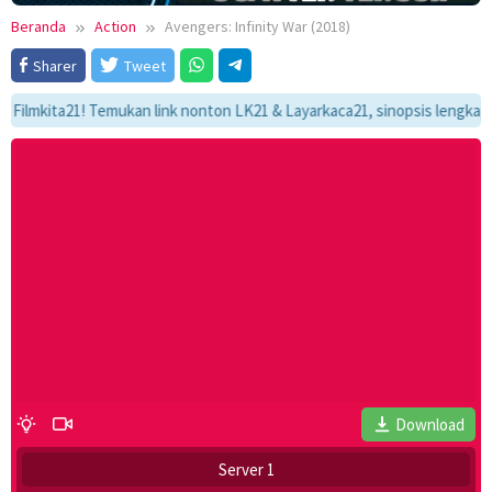
Beranda
Action
Avengers: Infinity War (2018)
Sharer
Tweet
ita21! Temukan link nonton LK21 & Layarkaca21, sinopsis lengkap, dan a
Download
Server 1