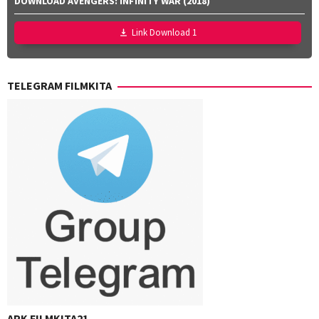
DOWNLOAD AVENGERS: INFINITY WAR (2018)
Williams
,
Jan
Link Download 1
Zalar
,
John
Sorapure
,
TELEGRAM FILMKITA
Phil
Lord
,
Sheila
Waldron
APK FILMKITA21