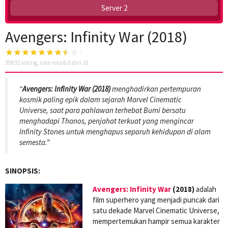
Server 2
Avengers: Infinity War (2018)
30832
voting, rata-rata
8.0
dari 10
“
Avengers: Infinity War (2018)
menghadirkan pertempuran
kosmik paling epik dalam sejarah Marvel Cinematic
Universe, saat para pahlawan terhebat Bumi bersatu
menghadapi Thanos, penjahat terkuat yang mengincar
Infinity Stones untuk menghapus separuh kehidupan di alam
semesta.”
SINOPSIS:
Avengers: Infinity War
(2018)
adalah
film superhero yang menjadi puncak dari
satu dekade Marvel Cinematic Universe,
mempertemukan hampir semua karakter