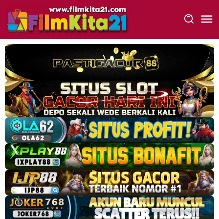
Loncat
ke
konten