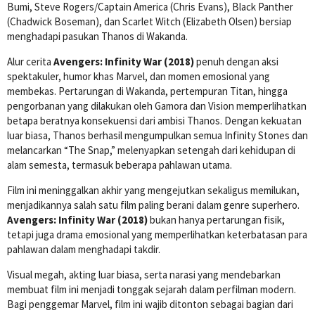
Bumi, Steve Rogers/Captain America (Chris Evans), Black Panther
(Chadwick Boseman), dan Scarlet Witch (Elizabeth Olsen) bersiap
menghadapi pasukan Thanos di Wakanda.
Alur cerita
Avengers: Infinity War (2018)
penuh dengan aksi
spektakuler, humor khas Marvel, dan momen emosional yang
membekas. Pertarungan di Wakanda, pertempuran Titan, hingga
pengorbanan yang dilakukan oleh Gamora dan Vision memperlihatkan
betapa beratnya konsekuensi dari ambisi Thanos. Dengan kekuatan
luar biasa, Thanos berhasil mengumpulkan semua Infinity Stones dan
melancarkan “The Snap,” melenyapkan setengah dari kehidupan di
alam semesta, termasuk beberapa pahlawan utama.
Film ini meninggalkan akhir yang mengejutkan sekaligus memilukan,
menjadikannya salah satu film paling berani dalam genre superhero.
Avengers: Infinity War (2018)
bukan hanya pertarungan fisik,
tetapi juga drama emosional yang memperlihatkan keterbatasan para
pahlawan dalam menghadapi takdir.
Visual megah, akting luar biasa, serta narasi yang mendebarkan
membuat film ini menjadi tonggak sejarah dalam perfilman modern.
Bagi penggemar Marvel, film ini wajib ditonton sebagai bagian dari