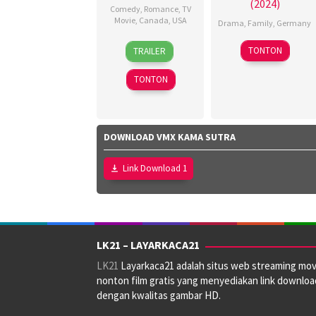
(2024)
Comedy
,
Romance
,
TV
Movie
,
Canada
,
USA
Drama
,
Family
,
Germany
11
Christopher
1
Christophe
TONTON
TRAILER
Apr
Giroux
,
Feb
Doll
,
2026
Jonathan
2024
Daniela
TONTON
Markou
Lapp
,
Manuel
Kreuzpaint
DOWNLOAD VMX KAMA SUTRA
Link Download 1
LK21 – LAYARKACA21
LK21
Layarkaca21 adalah situs web streaming mov
nonton film gratis yang menyediakan link downloa
dengan kwalitas gambar HD.