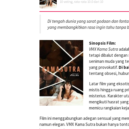
10
voting, rata-rata
10.0
dari 10
Di tengah dunia yang sarat godaan dan fanta
yang membangkitkan rasa ingin tahu tanpa b
Sinopsis Film:
VMX Kama Sutra
adalah
tetapi dibalut dengan
seniman muda yang ter
yang provokatif.
Di ba
tentang obsesi, hubung
Latar film yang eksoti
mistis hingga ruang p
misterius. Karakter u
mengikuti hasrat yang
memicu rangkaian kej
Film ini menggabungkan adegan sensual yang memi
namun elegan. VMX Kama Sutra bukan hanya tontona