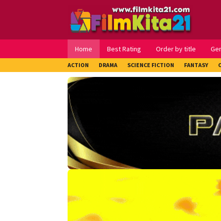
Loncat
ke
konten
Home
Best Rating
Order by title
Ge
ACTION
DRAMA
SCIENCE FICTION
FANTASY