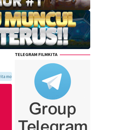
TELEGRAM FILMKITA
favoritmu dalam satu tempat yang praktis dan update setiap hari.