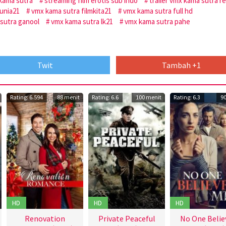
kama sutra
streaming film erotis sub indo
trailer vmx kama sutra r
unia21
vmx kama sutra filmkita21
vmx kama sutra full hd
sutra ganool
vmx kama sutra lk21
vmx kama sutra pahe
Twit
Tambah +1
Rating: 6.594
88 menit
Rating: 6.6
100 menit
Rating: 6.3
9
HD
HD
HD
Renovation
Private Peaceful
No One Belie