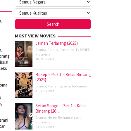
k
MOST VIEW MOVIES
Jalinan Terlarang (2025)
a,
Drama
,
Family
,
Romance
,
TV SERIES
,
Indonesia
eorang
38,975 views
isual
leks
Bokep – Part 1 – Kelas Bintang
(2023)
aroma
Drama
,
Romance
,
semi
,
Indonesia
31,867 views
u
r
,
Setan Sange – Part 1 – Kelas
Bintang (20…
Drama
,
Horror
,
Romance
,
semi
,
erani
Indonesia
tan
23,568 views