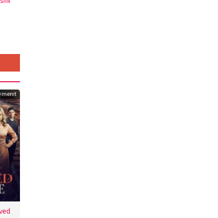
esmi
0 menit
ved