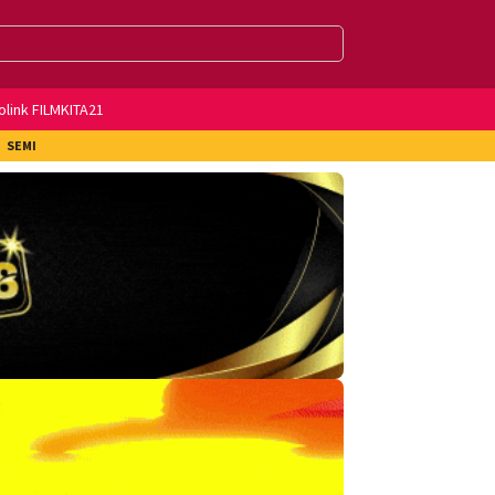
olink FILMKITA21
SEMI