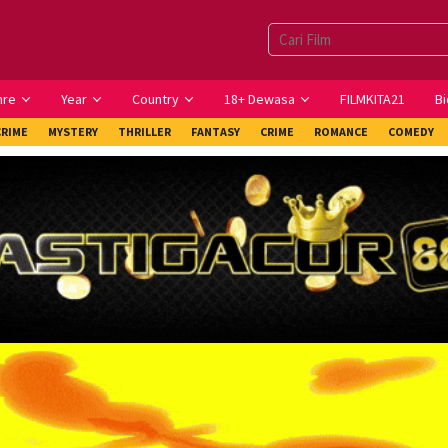
nre
Year
Country
18+ Dewasa
FILMKITA21
Bi
CRIME
MYSTERY
THRILLER
FANTASY
CRIME
ROMANCE
COMEDY