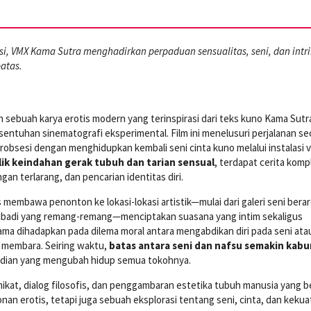
si, VMX Kama Sutra menghadirkan perpaduan sensualitas, seni, dan intri
atas.
 sebuah karya erotis modern yang terinspirasi dari teks kuno Kama Sutr
 sentuhan sinematografi eksperimental. Film ini menelusuri perjalanan s
obsesi dengan menghidupkan kembali seni cinta kuno melalui instalasi v
lik keindahan gerak tubuh dan tarian sensual
, terdapat cerita komp
an terlarang, dan pencarian identitas diri.
s membawa penonton ke lokasi-lokasi artistik—mulai dari galeri seni ber
ribadi yang remang-remang—menciptakan suasana yang intim sekaligus
tama dihadapkan pada dilema moral antara mengabdikan diri pada seni ata
 membara. Seiring waktu,
batas antara seni dan nafsu semakin kabu
adian yang mengubah hidup semua tokohnya.
kat, dialog filosofis, dan penggambaran estetika tubuh manusia yang b
n erotis, tetapi juga sebuah eksplorasi tentang seni, cinta, dan kekua