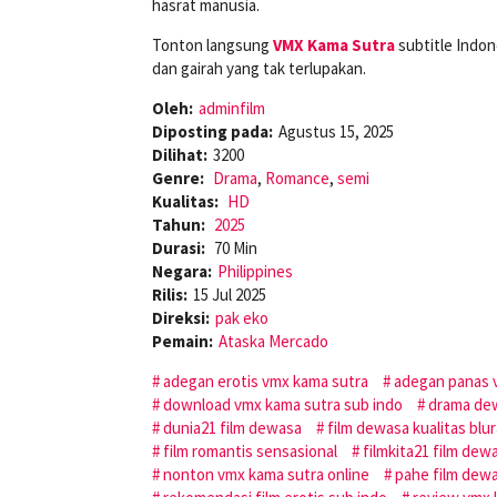
hasrat manusia.
Tonton langsung
VMX Kama Sutra
subtitle Indon
dan gairah yang tak terlupakan.
Oleh:
adminfilm
Diposting pada:
Agustus 15, 2025
Dilihat:
3200
Genre:
Drama
,
Romance
,
semi
Kualitas:
HD
Tahun:
2025
Durasi:
70 Min
Negara:
Philippines
Rilis:
15 Jul 2025
Direksi:
pak eko
Pemain:
Ataska Mercado
adegan erotis vmx kama sutra
adegan panas 
download vmx kama sutra sub indo
drama dew
dunia21 film dewasa
film dewasa kualitas blu
film romantis sensasional
filmkita21 film dew
nonton vmx kama sutra online
pahe film dew