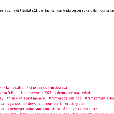
esia cuma di
Filmkita21
dan biarkan diri Anda terseret ke dalam dunia fa
vmx kama sutra
cinemaindo film dewasa
asa full hd
drama erotis 2025
drama sensual terbaik
ray
film erotis plot menarik
film erotis sub indo
film romantis d
asa
ganool film dewasa
nonton film erotis gratis
asa
pemeran utama vmx kama sutra
plot vmx kama sutra