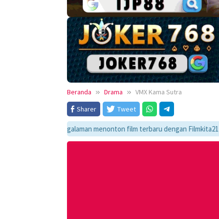
Beranda
Drama
VMX Kama Sutra
Sharer
Tweet
Nikmati pengalaman menonton film terbaru dengan Filmkita21! Temukan li