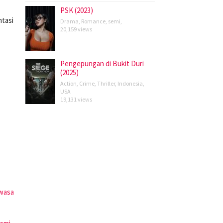
PSK (2023)
ntasi
Drama
,
Romance
,
semi
,
20,159 views
Pengepungan di Bukit Duri
(2025)
Action
,
Crime
,
Thriller
,
Indonesia
,
USA
19,131 views
ewasa