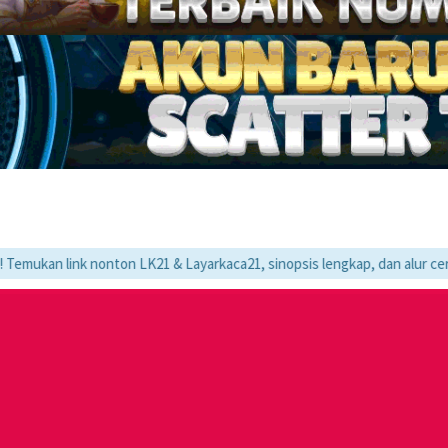
nk nonton LK21 & Layarkaca21, sinopsis lengkap, dan alur cerita movie 