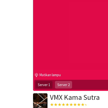
Matikan lampu
Server 1
Server 2
VMX Kama Sutra