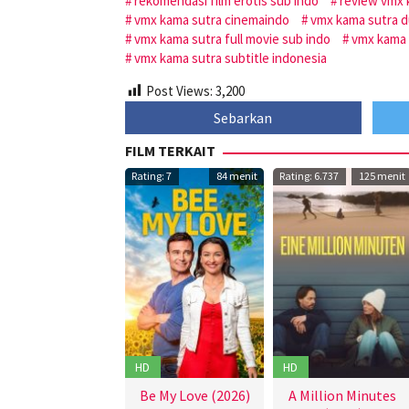
rekomendasi film erotis sub indo
review vmx 
vmx kama sutra cinemaindo
vmx kama sutra d
vmx kama sutra full movie sub indo
vmx kama 
vmx kama sutra subtitle indonesia
Post Views:
3,200
Sebarkan
FILM TERKAIT
Rating: 7
84 menit
Rating: 6.737
125 menit
HD
HD
Be My Love (2026)
A Million Minutes