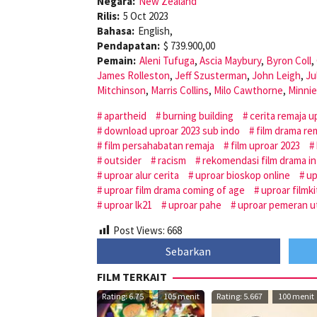
Negara:
New Zealand
Rilis:
5 Oct 2023
Bahasa:
English,
Pendapatan:
$ 739.900,00
Pemain:
Aleni Tufuga
,
Ascia Maybury
,
Byron Coll
,
James Rolleston
,
Jeff Szusterman
,
John Leigh
,
Ju
Mitchinson
,
Marris Collins
,
Milo Cawthorne
,
Minnie
apartheid
burning building
cerita remaja u
download uproar 2023 sub indo
film drama re
film persahabatan remaja
film uproar 2023
outsider
racism
rekomendasi film drama in
uproar alur cerita
uproar bioskop online
up
uproar film drama coming of age
uproar filmk
uproar lk21
uproar pahe
uproar pemeran 
Post Views:
668
Sebarkan
FILM TERKAIT
Rating: 6.75
105 menit
Rating: 5.667
100 menit