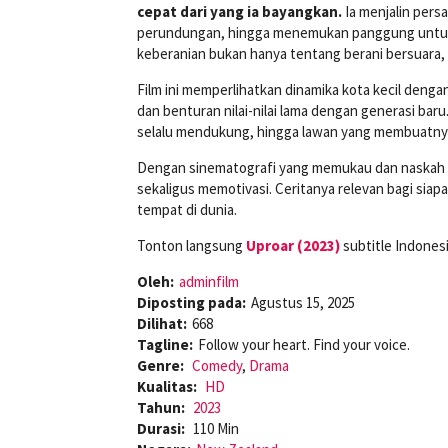
cepat dari yang ia bayangkan.
Ia menjalin pers
perundungan, hingga menemukan panggung untuk
keberanian bukan hanya tentang berani bersuara,
Film ini memperlihatkan dinamika kota kecil den
dan benturan nilai-nilai lama dengan generasi ba
selalu mendukung, hingga lawan yang membuatnya
Dengan sinematografi yang memukau dan naskah 
sekaligus memotivasi. Ceritanya relevan bagi sia
tempat di dunia.
Tonton langsung
Uproar (2023)
subtitle Indones
Oleh:
adminfilm
Diposting pada:
Agustus 15, 2025
Dilihat:
668
Tagline:
Follow your heart. Find your voice.
Genre:
Comedy
,
Drama
Kualitas:
HD
Tahun:
2023
Durasi:
110 Min