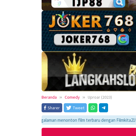
Beranda
Comedy
Uproar (2023)
Sharer
Tweet
mati pengalaman menonton film terbaru dengan Filmkita21! Temukan link 