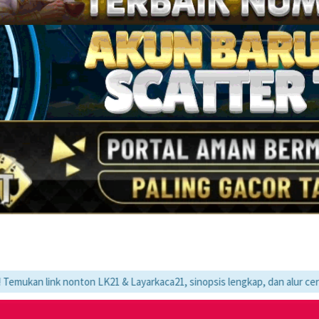
nonton LK21 & Layarkaca21, sinopsis lengkap, dan alur cerita movie fav