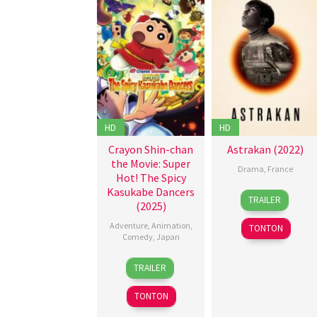
HD
HD
Crayon Shin-chan
Astrakan (2022)
the Movie: Super
Drama
,
France
Hot! The Spicy
Kasukabe Dancers
20
David
TRAILER
(2025)
Oct
Depessevil
2022
Johan
Adventure
,
Animation
,
TONTON
Gayraud
,
Comedy
,
Japan
Julie
8
Masakazu
Chojnacki
TRAILER
Aug
Hashimoto
2025
TONTON