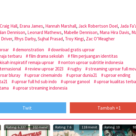
Craig Hall
,
Erana James
,
Hannah Marshall
,
Jack Robertson Doel
,
Jada Fa’
lian Dennison
,
Leonard Mathews
,
Mabelle Dennison
,
Mana Hira Davis
,
Ma
 Driver
,
Rhys Darby
,
Sujhal Prasad
,
Troy Kingi
,
Zac O’Meagher
proar
demonstration
download gratis uproar
maja terbaru
film drama sekolah
film perjuangan identitas
kisah inspiratif remaja uproar
nonton uproar subtitle indonesia
ternasional
review uproar 2023
rugby
streaming uproar full mo
roar bluray
uproar cinemaindo
uproar dunia21
uproar ending
ita21
uproar full hd sub indo
uproar ganool
uproar kualitas terba
utama
uproar streaming indonesia
Twit
Tambah +1
Rating: 6.337
102 menit
Rating: 7.6
118 menit
Rating: 10
9