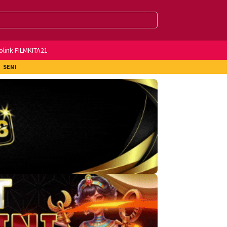
olink FILMKITA21
SEMI