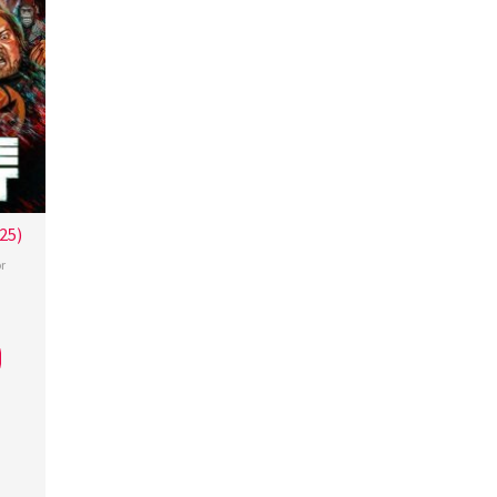
25)
r
s
h
,
rian
,