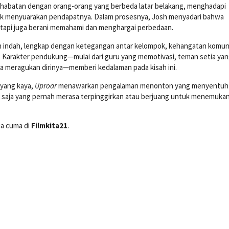
ahabatan dengan orang-orang yang berbeda latar belakang, menghadapi
 menyuarakan pendapatnya. Dalam prosesnya, Josh menyadari bahwa
 tapi juga berani memahami dan menghargai perbedaan.
gan indah, lengkap dengan ketegangan antar kelompok, kehangatan komun
ru. Karakter pendukung—mulai dari guru yang memotivasi, teman setia ya
 meragukan dirinya—memberi kedalaman pada kisah ini.
yang kaya,
Uproar
menawarkan pengalaman menonton yang menyentuh 
pa saja yang pernah merasa terpinggirkan atau berjuang untuk menemuka
ia cuma di
Filmkita21
.