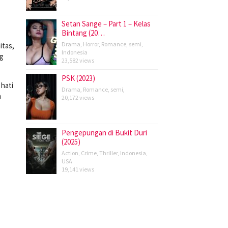
Setan Sange – Part 1 – Kelas
Bintang (20…
Drama
,
Horror
,
Romance
,
semi
,
itas,
Indonesia
ng
23,582 views
PSK (2023)
hati
Drama
,
Romance
,
semi
,
n
20,172 views
Pengepungan di Bukit Duri
(2025)
Action
,
Crime
,
Thriller
,
Indonesia
,
USA
19,141 views