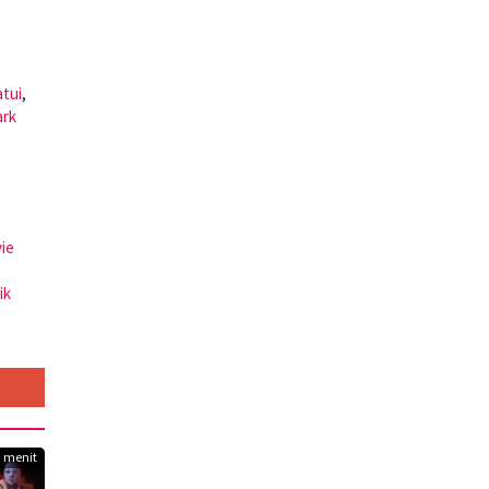
atui
,
rk
vie
ik
3 menit