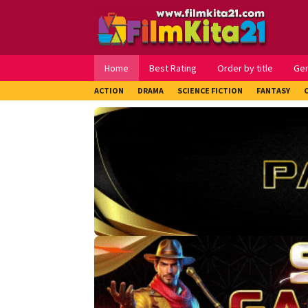
Loncat
ke
konten
Home
Best Rating
Order by title
Ge
ACTION
DRAMA
SCIENCE FICTION
FANTASY