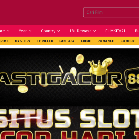
nre
Year
Country
18+ Dewasa
FILMKITA21
Bi
CRIME
MYSTERY
THRILLER
FANTASY
CRIME
ROMANCE
COMEDY