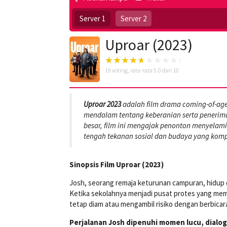
Server 1
Server 2
Uproar (2023)
19
voting, rata-rata
5.0
dari 10
Uproar 2023
adalah film drama coming-of-ag
mendalam tentang keberanian serta penerima
besar, film ini mengajak penonton menyelami
tengah tekanan sosial dan budaya yang komp
Sinopsis Film Uproar (2023)
Josh, seorang remaja keturunan campuran, hidup d
Ketika sekolahnya menjadi pusat protes yang mema
tetap diam atau mengambil risiko dengan berbica
Perjalanan Josh dipenuhi momen lucu, dialo