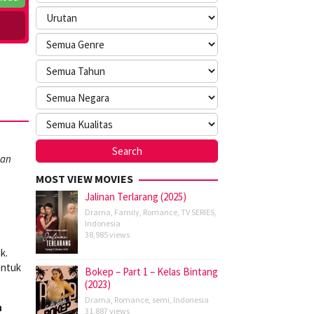
han
MOST VIEW MOVIES
Jalinan Terlarang (2025)
Drama
,
Family
,
Romance
,
TV SERIES
,
Indonesia
38,985 views
k.
untuk
Bokep – Part 1 – Kelas Bintang
(2023)
Drama
,
Romance
,
semi
,
Indonesia
h
31,887 views