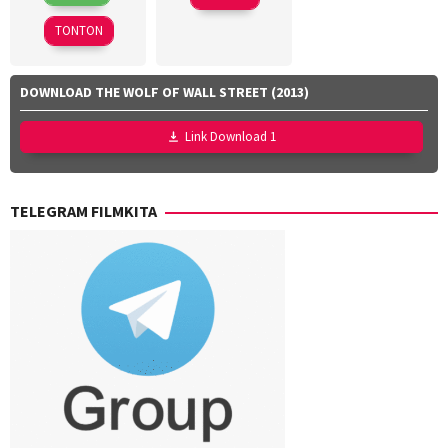
Mar
Kinoi
Rizza
2026
Lubis
,
Aulia
,
TONTON
Hollynov
Rafi
Renafia
,
Farras
Mutia
Zaky
,
DOWNLOAD THE WOLF OF WALL STREET (2013)
Effendi
,
Utari
Nurul
Nofita
Link Download 1
Ravika
TELEGRAM FILMKITA