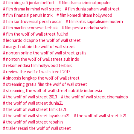
film biografi jordan belfort
film drama kriminal populer
film drama kriminal wall street
film dunia saham wall street
film finansial penuh intrik
film komedi hitam hollywood
film kontroversial peraih oscar
film kritik kapitalisme modern
film martin scorsese terbaik
film pesta narkoba seks
film the wolf of wall street full hd
leonardo dicaprio the wolf of wall street
margot robbie the wolf of wall street
nonton online the wolf of wall street gratis
nonton the wolf of wall street sub indo
rekomendasi film hollywood terbaik
review the wolf of wall street 2013
sinopsis lengkap the wolf of wall street
streaming gratis film the wolf of wall street
streaming the wolf of wall street subtitle indonesia
the wolf of wall street 2013
the wolf of wall street cinemaindo
the wolf of wall street dunia21
the wolf of wall street filmkita21
the wolf of wall street layarkaca21
the wolf of wall street lk21
the wolf of wall street rebahin
trailer resmi the wolf of wall street