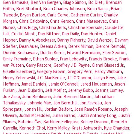
Ben Rameaka
,
Ben Van Bergen
,
Blago Simon
,
Bo Dietl
,
Brendan
Griffin
,
Bret Shuford
,
Brian Charles Johnson
,
Brian Sacca
,
Brian
Tweedy
,
Bryan Burton
,
Carla Corvo
,
Catherine Curtin
,
Charley
Morgan
,
Chris Caldovino
,
Chris Kerson
,
Chris Matesevac
,
Chris
Nuñez
,
Chris Riggi
,
Christina Jeffs
,
Christine Ebersole
,
Claudette
Lalí
,
Cristin Milioti
,
Dan Bittner
,
Dan Daily
,
Dan Hunter
,
Daniel
Hepner
,
Danny A. Abeckaser
,
Danny Flaherty
,
David Wenzel
,
Davram
Stiefler
,
Dean Auer
,
Deema Aitken
,
Derek Milman
,
Dierdre Reimold
,
Donnie Keshawarz
,
Dustin Kerns
,
Edward Herrmann
,
Ellen Sexton
,
Emily Tremaine
,
Ethan Suplee
,
Fran Lebowitz
,
Francis Brooke
,
Frank
van Putten
,
Garry Pastore
,
Geoffrey J.D. Payne
,
Gianni Biasetti Jr.
,
Giselle Eisenberg
,
Gregory Brown
,
Gregory Perri
,
Hardy Winburn
,
Henry Zebrowski
,
J.C. MacKenzie
,
J.T. O’Connor
,
Jaclyn Keys
,
Jake
Hoffman
,
Jamel Daniels
,
Jamie O’Connell
,
Jared Houseman
,
Jason
Furlani
,
Jean Dujardin
,
Jeff Moffitt
,
Jeremy Bobb
,
Joanna Lumley
,
Joe Zaso
,
John Behlmann
,
John Bernard Martin
,
Johnathan
Tchaikovsky
,
Johnnie Mae
,
Jon Bernthal
,
Jon Favreau
,
Jon
Spinogatti
,
Jonah Hill
,
Jordan Belfort
,
José Ramón Rosario
,
Joseph
Oliveira
,
Judah McFadden
,
Julian Brand
,
Justin Anthony Long
,
Justin
Yllanes
,
Katarina Čas
,
Kathleen Fellegara
,
Kelsey Deanne
,
Kenneth
Carrella
,
Kenneth Choi
,
Kerry Malloy
,
Krista Ashworth
,
Kyle Chandler
,