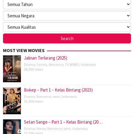
MOST VIEW MOVIES
Jalinan Terlarang (2025)
Drama
,
Family
,
Romance
,
TV SERIES
,
Indonesia
38,950 views
Bokep – Part 1 – Kelas Bintang (2023)
Drama
,
Romance
,
semi
,
Indonesia
31,830 views
Setan Sange – Part 1 – Kelas Bintang (20…
Drama
,
Horror
,
Romance
,
semi
,
Indonesia
23,538 views