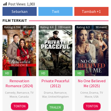
Post Views:
1,003
Sebarkan
Twit
Tambah +1
FILM TERKAIT
Rating: 6.594
88 menit
Rating: 6.6
100 menit
Rating: 6.3
90 menit
HD
HD
HD
Renovation
Private Peaceful
No One Believed
Romance (2024)
(2012)
Me (2025)
Comedy
,
Romance
,
TV
Drama
,
Romance
,
Crime
,
Drama
,
TV
Movie
,
Canada
War
,
United Kingdom
Movie
,
USA
1
Crystal
12
Pat
21
Dave
TONTON
TONTON
TRAILER
Nov
Staryk
,
Oct
O'Connor
Sep
Thomas