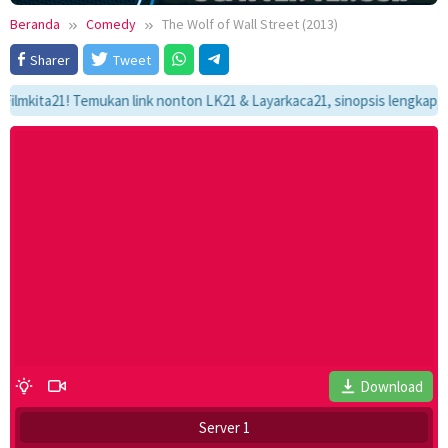
Beranda
Comedy
The Wolf of Wall Street (2013)
Sharer
Tweet
ta21! Temukan link nonton LK21 & Layarkaca21, sinopsis lengkap, dan alu
Download
Server 1