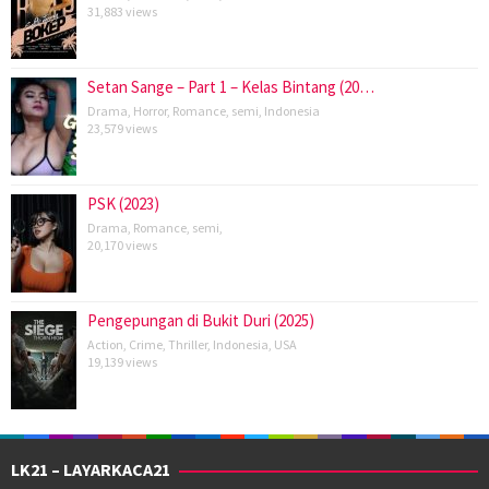
31,883 views
Setan Sange – Part 1 – Kelas Bintang (20…
Drama
,
Horror
,
Romance
,
semi
,
Indonesia
23,579 views
PSK (2023)
Drama
,
Romance
,
semi
,
20,170 views
Pengepungan di Bukit Duri (2025)
Action
,
Crime
,
Thriller
,
Indonesia
,
USA
19,139 views
LK21 – LAYARKACA21