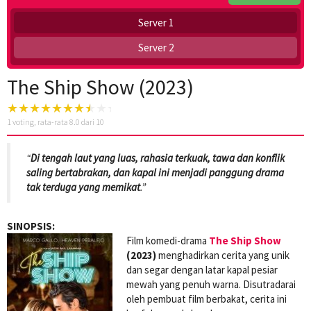
Server 1
Server 2
The Ship Show (2023)
1
voting, rata-rata
8.0
dari 10
“
Di tengah laut yang luas, rahasia terkuak, tawa dan konflik
saling bertabrakan, dan kapal ini menjadi panggung drama
tak terduga yang memikat
.”
SINOPSIS:
Film komedi-drama
The Ship Show
(2023)
menghadirkan cerita yang unik
dan segar dengan latar kapal pesiar
mewah yang penuh warna. Disutradarai
oleh pembuat film berbakat, cerita ini