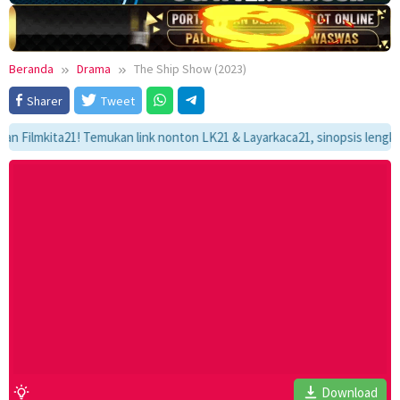
Beranda
Drama
The Ship Show (2023)
Sharer
Tweet
mkita21! Temukan link nonton LK21 & Layarkaca21, sinopsis lengkap, dan
Download