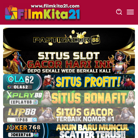
Loncat
ke
konten