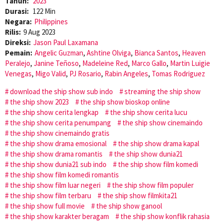
Tahun:
2023
Durasi:
122 Min
Negara:
Philippines
Rilis:
9 Aug 2023
Direksi:
Jason Paul Laxamana
Pemain:
Angelic Guzman
,
Ashtine Olviga
,
Bianca Santos
,
Heaven
Peralejo
,
Janine Teñoso
,
Madeleine Red
,
Marco Gallo
,
Martin Luigie
Venegas
,
Migo Valid
,
PJ Rosario
,
Rabin Angeles
,
Tomas Rodriguez
download the ship show sub indo
streaming the ship show
the ship show 2023
the ship show bioskop online
the ship show cerita lengkap
the ship show cerita lucu
the ship show cerita penumpang
the ship show cinemaindo
the ship show cinemaindo gratis
the ship show drama emosional
the ship show drama kapal
the ship show drama romantis
the ship show dunia21
the ship show dunia21 sub indo
the ship show film komedi
the ship show film komedi romantis
the ship show film luar negeri
the ship show film populer
the ship show film terbaru
the ship show filmkita21
the ship show full movie
the ship show ganool
the ship show karakter beragam
the ship show konflik rahasia