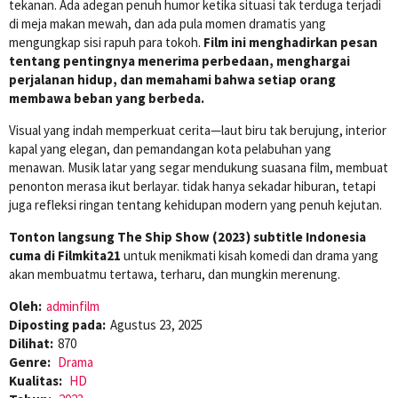
tekanan. Ada adegan penuh humor ketika situasi tak terduga terjadi
di meja makan mewah, dan ada pula momen dramatis yang
mengungkap sisi rapuh para tokoh.
Film ini menghadirkan pesan
tentang pentingnya menerima perbedaan, menghargai
perjalanan hidup, dan memahami bahwa setiap orang
membawa beban yang berbeda.
Visual yang indah memperkuat cerita—laut biru tak berujung, interior
kapal yang elegan, dan pemandangan kota pelabuhan yang
menawan. Musik latar yang segar mendukung suasana film, membuat
penonton merasa ikut berlayar. tidak hanya sekadar hiburan, tetapi
juga refleksi ringan tentang kehidupan modern yang penuh kejutan.
Tonton langsung The Ship Show (2023) subtitle Indonesia
cuma di Filmkita21
untuk menikmati kisah komedi dan drama yang
akan membuatmu tertawa, terharu, dan mungkin merenung.
Oleh:
adminfilm
Diposting pada:
Agustus 23, 2025
Dilihat:
870
Genre:
Drama
Kualitas:
HD