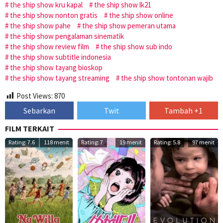
the ship show kru kapal
the ship show lk21
the ship show nonton gratis
the ship show online
the ship show pahe
the ship show pemeran utama
the ship show pengalaman sinematik
the ship show review film
the ship show sub indo
the ship show subtitle indonesia
the ship show tayang bioskop
the ship show tayang streaming
the ship show tontonan wajib
Post Views:
870
Sebarkan
Twit
Tambah +1
FILM TERKAIT
Rating: 7.6
118 menit
Rating: 7
19 menit
Rating: 5.8
97 menit