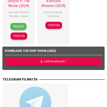
Doctor X: The
A Million
Movie (2024)
Minutes (2024)
Comedy
,
Drama
,
Drama
,
Family
,
Mystery
,
Japan
Germany
6
Naoki
1
Christopher
TONTON
TRAILER
Dec
Tamura
Feb
Doll
,
2024
2024
Daniela
TONTON
Lapp
,
Manuel
Kreuzpaintner
DOWNLOAD THE SHIP SHOW (2023)
Link Download 1
TELEGRAM FILMKITA