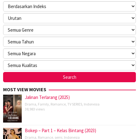
MOST VIEW MOVIES
Jalinan Terlarang (2025)
Drama
,
Family
,
Romance
,
TV SERIES
,
Indonesia
38,983 views
Bokep – Part 1 – Kelas Bintang (2023)
Drama
,
Romance
,
semi
,
Indonesia