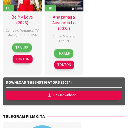
HD
HD
Be My Love
Anaganaga
(2026)
Australia Lo
(2025)
Comedy
,
Romance
,
TV
Movie
,
Canada
,
USA
Crime
,
Mystery
,
Thriller
11
Christopher
TRAILER
21
Taraka
Apr
Giroux
,
TRAILER
Mar
Rama
2026
Jonathan
TONTON
2025
Markou
TONTON
DOWNLOAD THE INSTIGATORS (2024)
Link Download 1
TELEGRAM FILMKITA