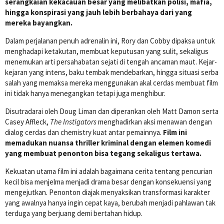
serangkaian kekacauan besar yang melibatkan polisi, mafia,
hingga konspirasi yang jauh lebih berbahaya dari yang
mereka bayangkan.
Dalam perjalanan penuh adrenalin ini, Rory dan Cobby dipaksa untuk
menghadapi ketakutan, membuat keputusan yang sulit, sekaligus
menemukan arti persahabatan sejati di tengah ancaman maut. Kejar-
kejaran yang intens, baku tembak mendebarkan, hingga situasi serba
salah yang memaksa mereka menggunakan akal cerdas membuat film
ini tidak hanya menegangkan tetapi juga menghibur.
Disutradarai oleh Doug Liman dan diperankan oleh Matt Damon serta
Casey Affleck,
The Instigators
menghadirkan aksi menawan dengan
dialog cerdas dan chemistry kuat antar pemainnya.
Film ini
memadukan nuansa thriller kriminal dengan elemen komedi
yang membuat penonton bisa tegang sekaligus tertawa.
Kekuatan utama film ini adalah bagaimana cerita tentang pencurian
kecil bisa menjelma menjadi drama besar dengan konsekuensi yang
mengejutkan. Penonton diajak menyaksikan transformasi karakter
yang awalnya hanya ingin cepat kaya, berubah menjadi pahlawan tak
terduga yang berjuang demi bertahan hidup.