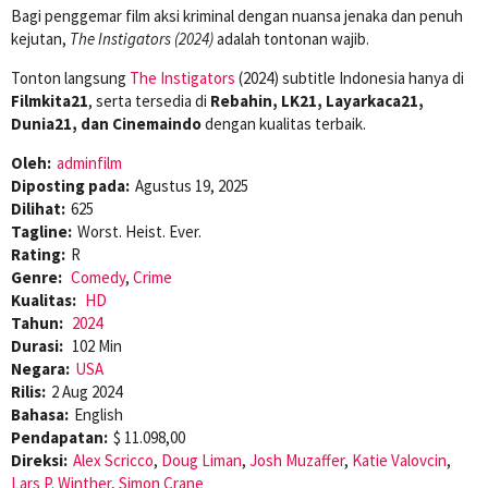
Bagi penggemar film aksi kriminal dengan nuansa jenaka dan penuh
kejutan,
The Instigators (2024)
adalah tontonan wajib.
Tonton langsung
The Instigators
(2024) subtitle Indonesia hanya di
Filmkita21
, serta tersedia di
Rebahin, LK21, Layarkaca21,
Dunia21, dan Cinemaindo
dengan kualitas terbaik.
Oleh:
adminfilm
Diposting pada:
Agustus 19, 2025
Dilihat:
625
Tagline:
Worst. Heist. Ever.
Rating:
R
Genre:
Comedy
,
Crime
Kualitas:
HD
Tahun:
2024
Durasi:
102 Min
Negara:
USA
Rilis:
2 Aug 2024
Bahasa:
English
Pendapatan:
$ 11.098,00
Direksi:
Alex Scricco
,
Doug Liman
,
Josh Muzaffer
,
Katie Valovcin
,
Lars P. Winther
,
Simon Crane