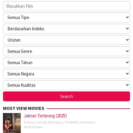
MOST VIEW MOVIES
Jalinan Terlarang (2025)
Drama
,
Family
,
Romance
,
TV SERIES
,
Indonesia
38,979 views